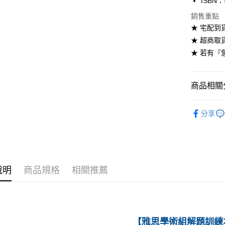
ISBN：
每筆NT$6
銷售重點
★ 宅配到
付款後全
★ 超商取
每筆NT$6
★ 若有『
7-11取貨
每筆NT$6
商品相關分
付款後7-1
劍橋英語-
每筆NT$6
分享
➤ 劍橋英
宅配-台灣
每筆NT$1
宅配-離島
說明
商品規格
相關推薦
每筆NT$1
【雅思學術組解題訓練