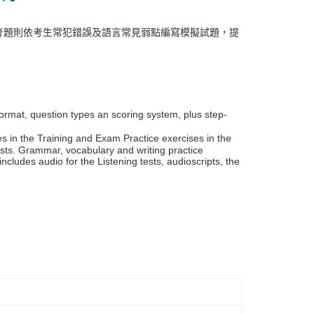
考題則依考生常犯錯誤及語言常見弱點編寫模擬試題，提
 format, question types an scoring system, plus step-
es in the Training and Exam Practice exercises in the
tests. Grammar, vocabulary and writing practice
udes audio for the Listening tests, audioscripts, the