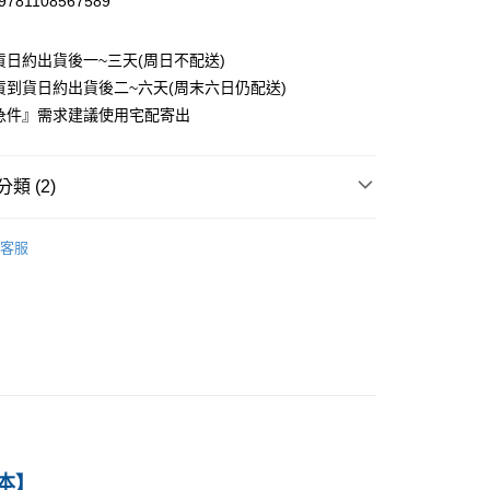
9781108567589
0
貨日約出貨後一~三天(周日不配送)
家取貨
貨到貨日約出貨後二~六天(周末六日仍配送)
0
急件』需求建議使用宅配寄出
付款
0
類 (2)
1取貨
劍橋雅思英語檢測 IELTS
IELTS 輔助加強用書
0
客服
語-暢銷推薦
本島
00
60
本】