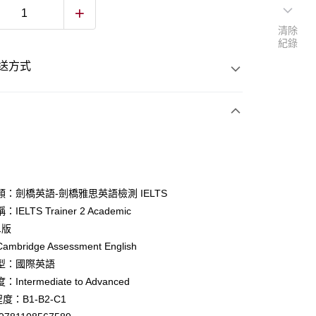
清除
紀錄
送方式
次付款
付款
：劍橋英語-劍橋雅思英語檢測 IELTS
IELTS Trainer 2 Academic
y
1版
bridge Assessment English
型：國際英語
Intermediate to Advanced
度：B1-B2-C1
付款