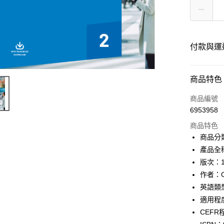
付款與運
付款方式
商品特色
信用卡一
商品編號
6953958
超商取貨
商品特色
Apple Pay
商品分類
產品全稱：
Google Pa
版次：
ATM付款
作者：Cam
英語類
適用程度：
運送方式
CEFR程
全家取貨