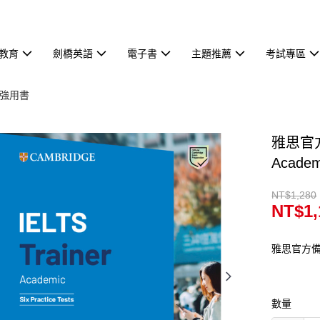
教育
劍橋英語
電子書
主題推薦
考試專區
加強用書
雅思官方解
Academ
NT$1,280
NT$1,
雅思官方備
數量