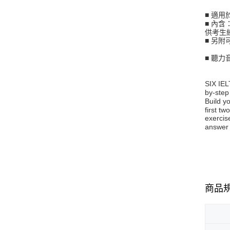
■ 適
■ 內
供考生
■ 另
■ 聽
SIX IEL
by-step
Build y
first t
exercis
answer 
商品