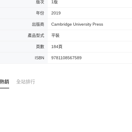
版次
1版
年份
2019
出版商
Cambridge University Press
產品型式
平裝
頁數
184頁
ISBN
9781108567589
熱銷
全站排行