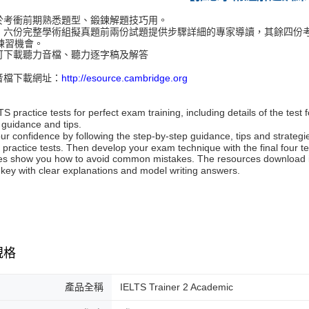
用於考衝前期熟悉題型、鍛鍊解題技巧用。
含：六份完整學術組擬真題前兩份試題提供步驟詳細的專家導讀，其餘四份
練習機會。
附可下載聽力音檔、聽力逐字稿及解答
力音檔下載網址：
http://esource.cambridge.org
TS practice tests for perfect exam training, including details of the test
 guidance and tips.
our confidence by following the step-by-step guidance, tips and strategi
wo practice tests. Then develop your exam technique with the final four 
es show you how to avoid common mistakes. The resources download incl
key with clear explanations and model writing answers.
規格
產品全稱
IELTS Trainer 2 Academic