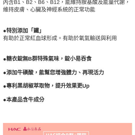
內含B1
、
B2
、
B6
、
B12
，能維持胺基酸及能量代謝，
維持皮膚、心臟及神經系統的正常功能
●
特別添加「鐵」
有助於正常紅血球形成。有助於氧氣輸送與利用
●
糖衣錠無
B
群特殊氣味，錠小易吞食
●
添加牛磺酸，能幫您增強體力、再現活力
●
專利黑胡椒萃取物，提升效果更
Up
●本產品含牛成分