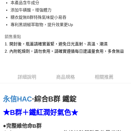
本產品含牛成分
添加牛磺酸，增強體力
運送方式
糖衣錠無B群特殊氣味錠小易吞
全家取貨付款
專利黑胡椒萃取物，提升效果更Up
每筆NT$60
銷售重點
付款後全家取貨
1. 開封後，瓶蓋請確實蓋緊，避免日光直射、高溫、潮濕
每筆NT$60
2. 內附乾燥劑，請勿食用。請確實遵循每日建議量食用，多食無益
7-11取貨付款
每筆NT$60
詳細說明
商品規格
相關推薦
付款後7-11取貨
每筆NT$60
宅配-台灣本島
-
綜合B群 鐵錠
永信HAC
每筆NT$100
★
B群＋鐵紅潤好氣色★
宅配-離島
每筆NT$160
●
完整維他命
B
群