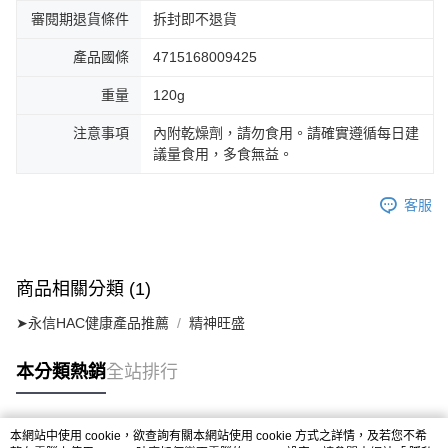
審閱期退貨條件
拆封即不退貨
產品國條
4715168009425
重量
120g
注意事項
內附乾燥劑，請勿食用。請確實遵循每日建
議量食用，多食無益。
客服
商品相關分類 (1)
➤永信HAC健康產品推薦
精神旺盛
本分類熱銷
全站排行
本網站中使用 cookie，欲查詢有關本網站使用 cookie 方式之詳情，及若您不希