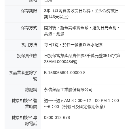
保存期限
3年（以消費者收受日起算，至少距有效日
期146天以上）
保存方式
開封後，瓶蓋請確實蓋緊，避免日光直射、
高溫、潮濕
食用方法
每日1錠，於任一餐後以溫水配食
投保責任險
已投保富邦產品責任險3千萬元整0514字第
23AML0000434號
食品業者登錄字
B-156065601-00000-8
號
總經銷
永信藥品工業股份有限公司
健康相談室 營
週一～週五AM 8：00～12：00 PM 1：00
業時間
～6：00（例假日及國定假期休息）
健康相談室 專
0800-012-678
線電話