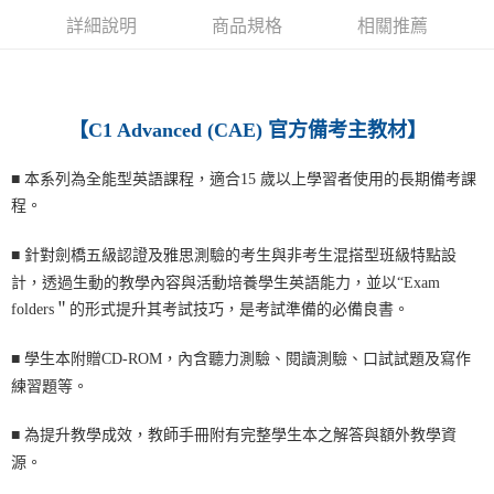
詳細說明
商品規格
相關推薦
宅配-離島
每筆NT$160
【
C1 Advanced (CAE) 官方備考主教材
】
■
本系列為全能型英語課程，適合15 歲以上學習者使用的長期備考課
程。
■
針對劍橋五級認證及雅思測驗的考生與非考生混搭型班級特點設
計，透過生動的教學內容與活動培養學生英語能力，並以“Exam
folders＂的形式提升其考試技巧，是考試準備的必備良書。
學生本附贈CD-ROM，內含聽力測驗、閱讀測驗、口試試題及寫作
■
練習題等。
■
為提升教學成效，教師手冊附有完整學生本之解答與額外教學資
源。