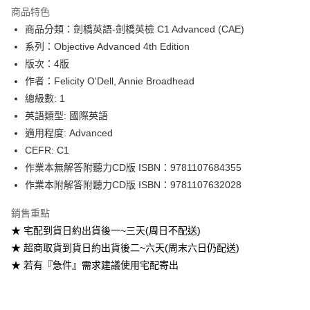
Apple Pay
商品特色
Google Pay
商品分類：劍橋英語-劍橋英檢 C1 Advanced (CAE)
系列：Objective Advanced 4th Edition
ATM付款
版次：4版
作者：Felicity O'Dell, Annie Broadhead
運送方式
總級數: 1
全家取貨付款
英語類型: 國際英語
每筆NT$60
適用程度: Advanced
CEFR: C1
付款後全家取貨
作業本無解答附聽力CD版 ISBN：9781107684355
每筆NT$60
作業本附解答附聽力CD版 ISBN：9781107632028
7-11取貨付款
銷售重點
每筆NT$60
★ 宅配到貨日約出貨後一~三天(周日不配送)
付款後7-11取貨
★ 超商取貨到貨日約出貨後二~六天(周末六日仍配送)
每筆NT$60
★ 若有『急件』需求建議使用宅配寄出
宅配-台灣本島
每筆NT$100