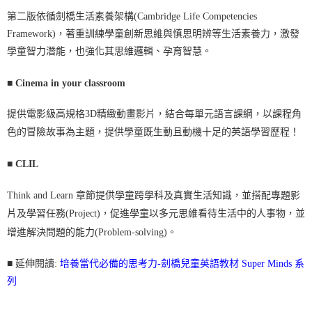
第二版依循劍橋生活素養架構(Cambridge Life Competencies
Framework)，著重訓練學童創新思維與慎思明辨等生活素養力，激發
學童智力潛能，也強化其思維邏輯、孕育智慧。
■
Cinema in your classroom
提供電影級高規格3D精緻動畫影片，結合每單元語言課綱，以課程角
色的冒險故事為主題，提供學童既生動且動機十足的英語學習歷程！
■
CLIL
T
hink and Learn 章節提供學童跨學科及真實生活知識，並搭配專題影
片及學習任務(Project)，促進學童以多元思維看待生活中的人事物，並
增進解決問題的能力(Problem-solving)。
■ 延伸閱讀:
培養當代必備的思考力-劍橋兒童英語教材 Super Minds 系
列