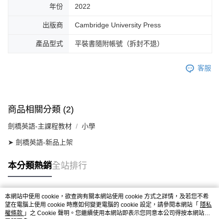
年份
2022
出版商
Cambridge University Press
產品型式
平裝書隨附帳號（拆封不退）
客服
商品相關分類 (2)
劍橋英語-主課程教材
小學
➤ 劍橋英語-新品上架
本分類熱銷
全站排行
本網站中使用 cookie，欲查詢有關本網站使用 cookie 方式之詳情，及若您不希
熱門標籤
望在電腦上使用 cookie 時應如何變更電腦的 cookie 設定，請參閱本網站「
隱私
權條款
」之 Cookie 聲明。您繼續使用本網站即表示您同意本公司得按本網站使