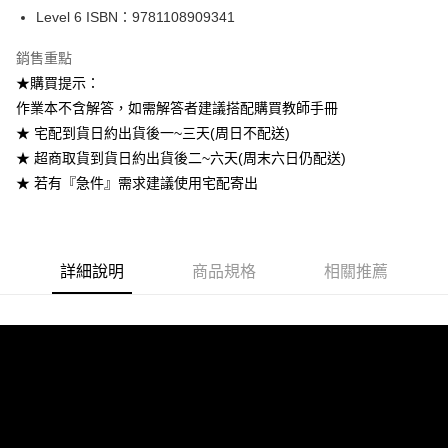
宅配-台灣本島
Level 6 ISBN：9781108909341
每筆NT$100
銷售重點
宅配-離島
★購買提示：
每筆NT$160
作業本不含解答，如需解答者建議搭配購買教師手冊
★ 宅配到貨日約出貨後一~三天(周日不配送)
★ 超商取貨到貨日約出貨後二~六天(周末六日仍配送)
★ 若有『急件』需求建議使用宅配寄出
詳細說明
商品規格
相關推薦