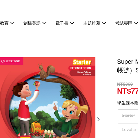
等教育
劍橋英語
電子書
主題推薦
考試專區
Supe
帳號）St
NT$860
NT$7
學生課本附線上
Starter
Level 5