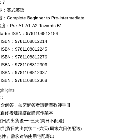
：7
 Method
型：英式英語
付款
omplete Beginner to Pre-intermediate
er
度：Pre-A1-A1-A2-Towards B1
Starter ISBN：9781108812184
家取貨
1 ISBN：9781108812214
er
2 ISBN：9781108812245
付款
3 ISBN：9781108812276
er
4 ISBN：9781108812306
5 ISBN：9781108812337
1取貨
6 ISBN：9781108812368
er
ghlights
本島
:
der
不含解答，如需解答者請購買教師手冊
或自修者建議搭配購買作業本
貨日約出貨後一~三天(周日不配送)
der
貨到貨日約出貨後二~六天(周末六日仍配送)
急件』需求建議使用宅配寄出