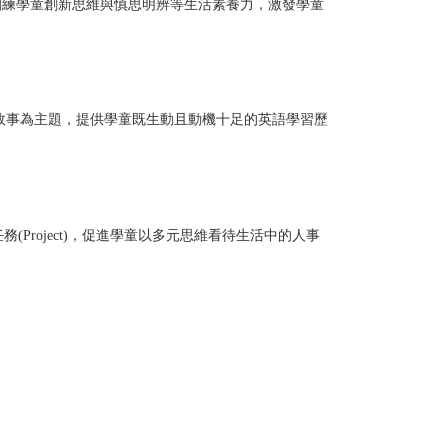
work)，著重訓練學童創新思維與慎思明辨等生活素養力，激發學童
故事為主題，提供學童既生動且動機十足的英語學習歷
任務(Project)，促進學童以多元思維看待生活中的人事