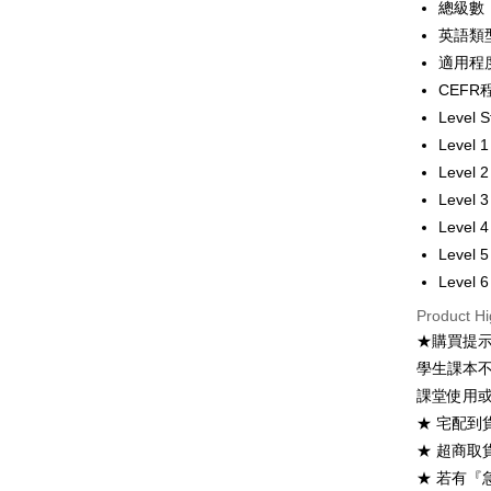
總級數
Shipping
英語類
全家取貨
適用程度：C
NT$60/ord
CEFR程
Level 
付款後全
Level 
NT$60/ord
Level 
7-11取貨
Level 
NT$60/ord
Level 
Level 
付款後7-1
Level 
NT$60/ord
Product Hi
宅配-台灣
★購買提示 
NT$100/or
學生課本
課堂使用
宅配-離島
★ 宅配到
NT$160/or
★ 超商取
★ 若有『