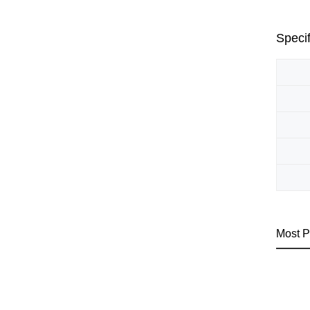
Specif
Most P