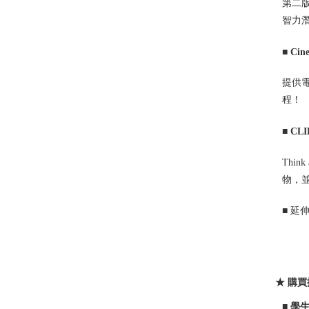
第二版
智力
■
Cine
提供
程！
■
CLI
Thi
物，並增
■ 延
★ 購
■
學生