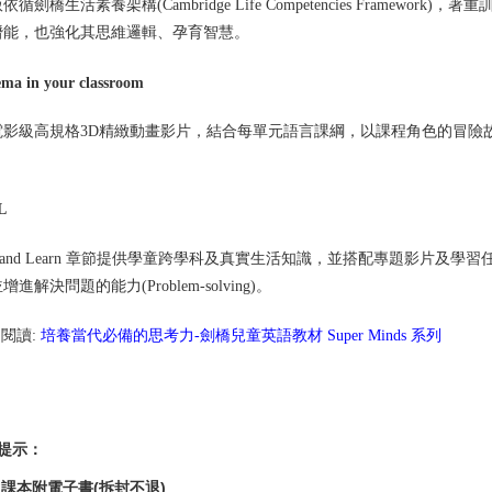
依循劍橋生活素養架構(Cambridge Life Competencies Frame
潛能，也強化其思維邏輯、孕育智慧。
ma in your classroom
電影級高規格3D精緻動畫影片，結合每單元語言課綱，以課程角色的冒險
L
nk and Learn 章節提供學童跨學科及真實生活知識，並搭配專題影片及學習
進解決問題的能力(Problem-solving)。
伸閱讀:
培養當代必備的思考力-劍橋兒童英語教材 Super Minds 系列
買提示：
課本附電子書(拆封不退)