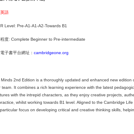
式英語
R Level: Pre-A1-A1-A2-Towards B1
度: Complete Beginner to Pre-intermediate
上電子書平台網址：
cambridgeone.org
 Minds 2nd Edition is a thoroughly updated and enhanced new edition 
 team. It combines a rich learning experience with the latest pedagog
ures with the intrepid characters, as they enjoy creative projects, authen
 practice, whilst working towards B1 level. Aligned to the Cambridge 
particular focus on developing critical and creative thinking skills, help