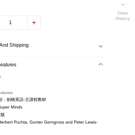
Clear
History
And Shipping
 Method
Features
d (Full Payment)
o.
ce Store Pickup and Pay
eatures
類：劍橋英語-主課程教材
per Minds
y
2版
fer
bert Puchta, Gunter Gerngross and Peter Lewis-