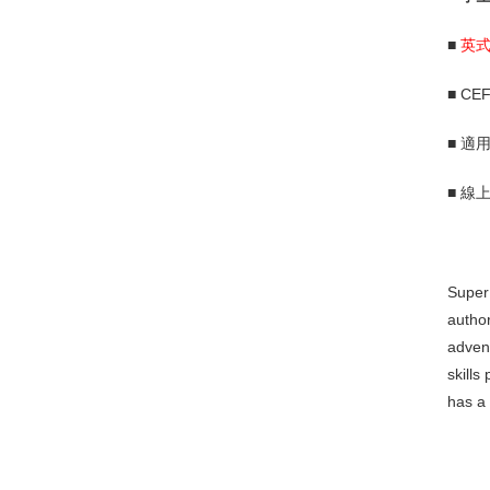
■
英
■ CEF
■ 適用程
■ 線
Super
author
advent
skills
has a 