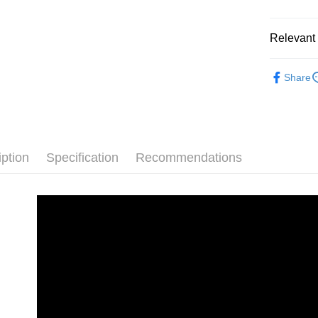
Relevant 
劍橋英語-
Share
➤ 劍橋英
iption
Specification
Recommendations