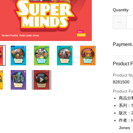
Quantity
Payment 
Payment
Product 
Credit Car
Product N
8281500
Convenien
Product F
Apple Pay
商品分
系列：Su
Google Pa
版次：
ATM Trans
作者：Her
Jones