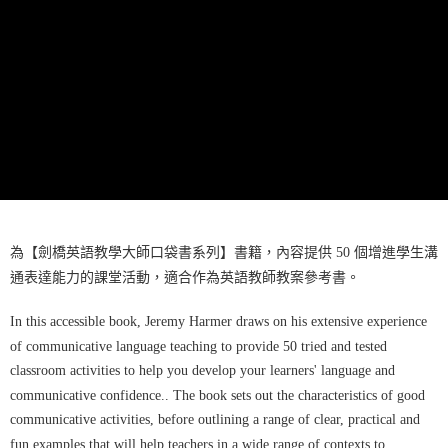
為【劍橋英語教學大師口袋書系列】書籍，內容提供 50 個增進學生溝
通表達能力的課堂活動，適合作為英語教師教案參考書。
In this accessible book, Jeremy Harmer draws on his extensive experience
of communicative language teaching to provide 50 tried and tested
classroom activities to help you develop your learners' language and
communicative confidence.. The book sets out the characteristics of good
communicative activities, before outlining a range of clear, practical and
fun examples that will help teachers in a wide range of contexts to