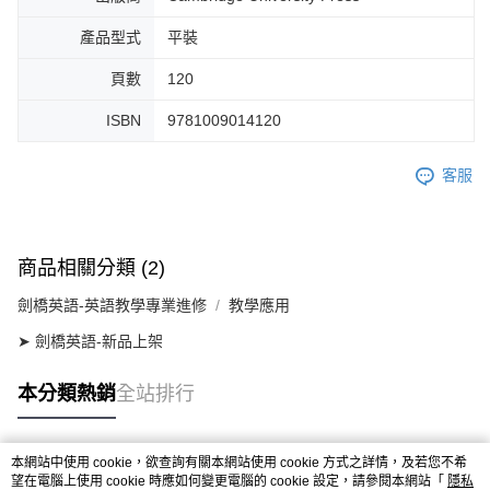
產品型式
平裝
頁數
120
ISBN
9781009014120
客服
商品相關分類 (2)
劍橋英語-英語教學專業進修
教學應用
➤ 劍橋英語-新品上架
本分類熱銷
全站排行
本網站中使用 cookie，欲查詢有關本網站使用 cookie 方式之詳情，及若您不希
熱門標籤
望在電腦上使用 cookie 時應如何變更電腦的 cookie 設定，請參閱本網站「
隱私