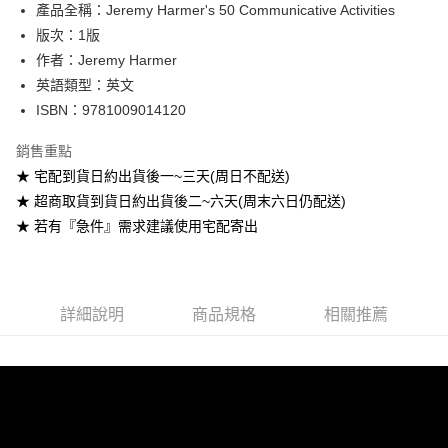
產品全稱：Jeremy Harmer's 50 Communicative Activities
ATM付款
版次：1版
作者：Jeremy Harmer
運送方式
英語類型：英文
全家取貨付款
ISBN：9781009014120
每筆NT$60
銷售重點
付款後全家取貨
★ 宅配到貨日約出貨後一~三天(周日不配送)
每筆NT$60
★ 超商取貨到貨日約出貨後二~六天(周末六日仍配送)
★ 若有『急件』需求建議使用宅配寄出
7-11取貨付款
每筆NT$60
付款後7-11取貨
詳細說明
商品規格
相關推薦
每筆NT$60
宅配-台灣本島
每筆NT$100
宅配-離島
每筆NT$160