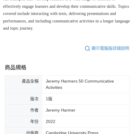
effectively engage learners and develop their communicative skills. Topics
covered include interacting with texts, delivering presentations and
performances, and including communicative activities in a longer language
and topic journey.
顯示電腦版詳細說明
商品規格
產品全稱
Jeremy Harmers 50 Communicative
Activities
版次
1版
作者
Jeremy Harmer
年份
2022
出版商
Cambridge University Press