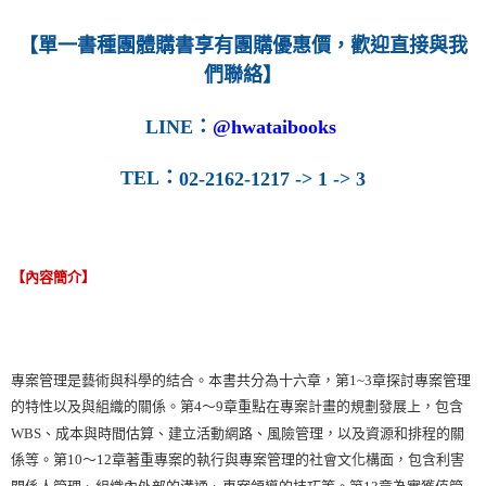
每筆NT$160
【單一書種團體購書享有團購優惠價，歡迎直接與我
們聯絡】
LINE
：
@hwataibooks
TEL
：
02-2162-1217 -> 1 -> 3
【內容簡介】
專案管理是藝術與科學的結合。本書共分為十六章，第1~3章探討專案管理
的特性以及與組織的關係。第4～9章重點在專案計畫的規劃發展上，包含
WBS、成本與時間估算、建立活動網路、風險管理，以及資源和排程的關
係等。第10～12章著重專案的執行與專案管理的社會文化構面，包含利害
關係人管理、組織內外部的溝通、專案領導的技巧等。第13章為實獲值管