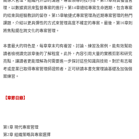
理，以數據資訊來監督專案的進行。第14章總結專案生命週期，包含專案
的結束與經驗教訓的留存。第15章敏捷式專案管理為近期專案管理的熱門
課題，介紹以更具彈性的方式來管理高度不確定的專案。最後，第16章則
將焦點擺在跨文化的專案管理。
本書最大的特色是，每章章末均有複習、討論、練習及案例，能有效幫助
讀者檢視讀完該章後的了解程度。此外，內容引用大量的實務剪影和研究
亮點，讓讀者更能理解為何需要進一步探討這些知識與技術。對於有志報
考或是業已取得專案管理師證照者，正可研讀本書充實理論基礎及加強個
案練習。
【章節目錄】
第1章 現代專案管理
第2章 組織策略與專案選擇