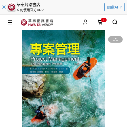
華泰網路書店
開啟APP
立刻使用官方APP
0
1
/
1