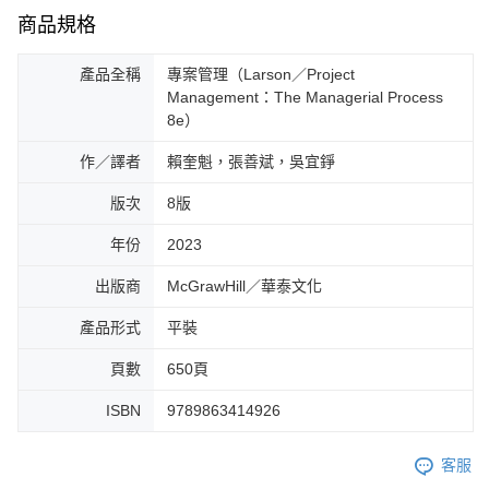
商品規格
產品全稱
專案管理（Larson／Project
Management：The Managerial Process
8e）
作／譯者
賴奎魁，張善斌，吳宜錚
版次
8版
年份
2023
出版商
McGrawHill／華泰文化
產品形式
平裝
頁數
650頁
ISBN
9789863414926
客服