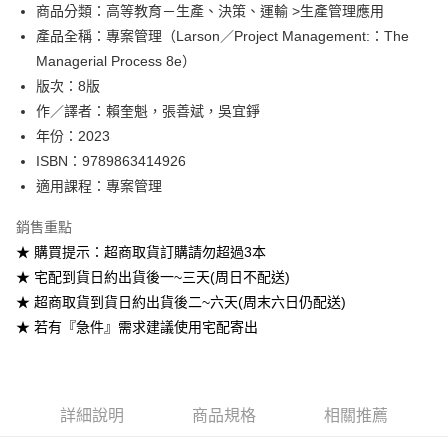
Google Pay
商品分類：高等教育－生產、決策、運輸 >生產管理應用
產品全稱：專案管理（Larson／Project Management:：The
ATM付款
Managerial Process 8e）
版次：8版
運送方式
作／譯者：賴奎魁，張善斌，吳宜錚
全家取貨付款
年份：2023
每筆NT$60
ISBN：9789863414926
適用課程：專案管理
付款後全家取貨
每筆NT$60
銷售重點
★ 購買提示：超商取貨訂購請勿超過3本
7-11取貨付款
★ 宅配到貨日約出貨後一~三天(周日不配送)
每筆NT$60
★ 超商取貨到貨日約出貨後二~六天(周末六日仍配送)
付款後7-11取貨
★ 若有『急件』需求建議使用宅配寄出
每筆NT$60
宅配-台灣本島
每筆NT$100
詳細說明
商品規格
相關推薦
宅配-離島