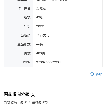
作／譯者
吳嘉勳
版次
42版
年份
2022
出版商
華泰文化
產品形式
平裝
頁數
483頁
ISBN
9786269602384
客服
商品相關分類 (2)
高等教育－經濟
總體經濟學