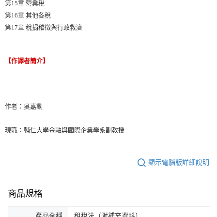
第15章 營業稅
第16章 其他各稅
第17章 稅捐稽徵與行政救濟
【作譯者簡介】
作者：吳嘉勳
現職：輔仁大學金融與國際企業學系副教授
顯示電腦版詳細說明
商品規格
產品全稱
租稅法（附補充資料）