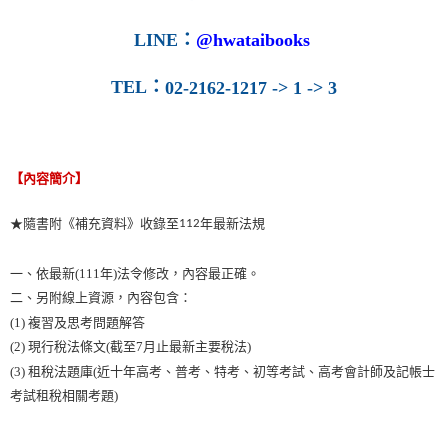
LINE
：
@hwataibooks
TEL
：
02-2162-1217 -> 1 -> 3
【內容簡介】
★
隨書附《補充資料》收錄至
年最新法規
112
一、依最新(111年)法令修改，內容最正確。
二、另附線上資源，內容包含：
(1) 複習及思考問題解答
(2) 現行稅法條文(截至7月止最新主要稅法)
(3) 租稅法題庫(近十年高考、普考、特考、初等考試、高考會計師及記帳士
考試租稅相關考題)