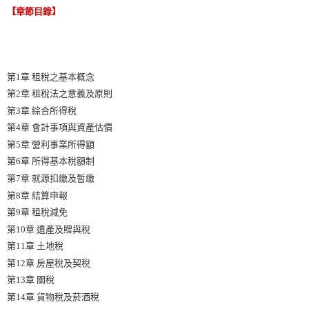
【章節目錄】
第1章 租稅之基本概念
第2章 租稅法之意義及原則
第3章 綜合所得稅
第4章 會計事項與資產估價
第5章 營利事業所得額
第6章 所得基本稅額制
第7章 就源扣繳及暫繳
第8章 結算申報
第9章 租稅減免
第10章 遺產及贈與稅
第11章 土地稅
第12章 房屋稅及契稅
第13章 關稅
第14章 貨物稅及菸酒稅