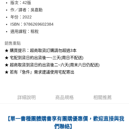
版次：42版
作／譯者：吳嘉勳
運送方式
年份：2022
全家取貨付款
ISBN：9786269602384
每筆NT$60
適用課程：租稅
付款後全家取貨
銷售重點
每筆NT$60
★ 購買提示：超商取貨訂購請勿超過3本
★ 宅配到貨日約出貨後一~三天(周日不配送)
7-11取貨付款
★ 超商取貨到貨日約出貨後二~六天(周末六日仍配送)
每筆NT$60
★ 若有『急件』需求建議使用宅配寄出
付款後7-11取貨
每筆NT$60
宅配-台灣本島
詳細說明
商品規格
相關推薦
每筆NT$100
宅配-離島
【單一書種團體購書享有團購優惠價，歡迎直接與我
每筆NT$160
們聯絡】