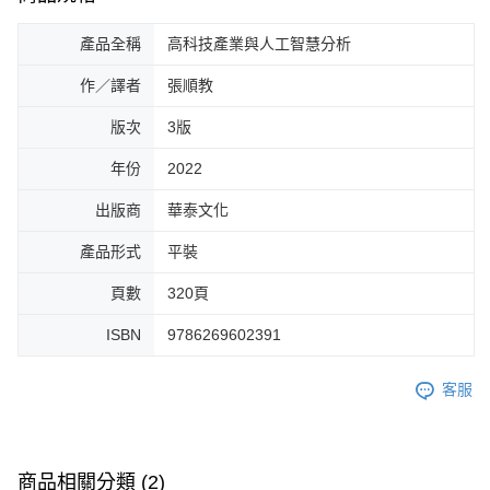
產品全稱
高科技產業與人工智慧分析
作／譯者
張順教
版次
3版
年份
2022
出版商
華泰文化
產品形式
平裝
頁數
320頁
ISBN
9786269602391
客服
商品相關分類 (2)