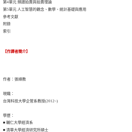
第4單元 頻譜拍賣與拍賣理論
第5單元 人工智慧的觀念、數學、統計基礎與應用
參考文獻
附錄
索引
【作譯者簡介】
作者：張順教
現職：
台灣科技大學企管系教授(2012~)
學歷：
■ 輔仁大學經濟系
■ 清華大學經濟研究所碩士