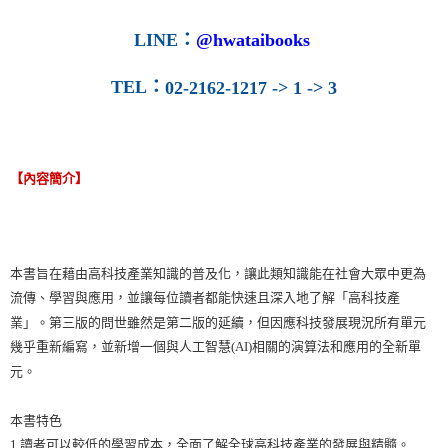
LINE
：
@hwataibooks
TEL
：
02-2162-1217 -> 1 -> 3
【內容簡介】
本書旨在藉由高科技產業知識的普及化，讓此類知識能在社會大眾中更為
流傳、學習與應用，並讓每位讀者都能快速且深入地了解「高科技產
業」。第三版的問世雖然是第二版的延續，但因應科技發展現況所有單元
幾乎重新編寫，並新增一個與人工智慧(AI)相關的演算法和應用的全新單
元。
本書特色
1.讀者可以較低的學習成本，全面了解全球高科技產業的發展與精髓。