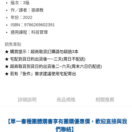
版次：3版
作／譯者：張順教
運送方式
年份：2022
全家取貨付款
ISBN：9786269602391
每筆NT$60
適用課程：科技管理
付款後全家取貨
銷售重點
每筆NT$60
★ 購買提示：超商取貨訂購請勿超過3本
★ 宅配到貨日約出貨後一~三天(周日不配送)
7-11取貨付款
★ 超商取貨到貨日約出貨後二~六天(周末六日仍配送)
每筆NT$60
★ 若有『急件』需求建議使用宅配寄出
付款後7-11取貨
每筆NT$60
宅配-台灣本島
詳細說明
商品規格
相關推薦
每筆NT$100
宅配-離島
【單一書種團體購書享有團購優惠價，歡迎直接與我
每筆NT$160
們聯絡】