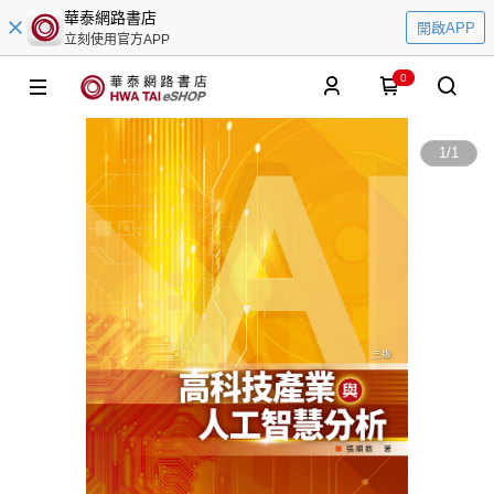
華泰網路書店
開啟APP
立刻使用官方APP
0
1
/
1