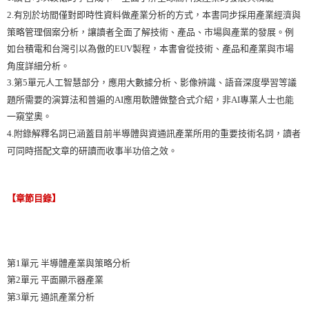
2.有別於坊間僅對即時性資料做產業分析的方式，本書同步採用產業經濟與
策略管理個案分析，讓讀者全面了解技術、產品、市場與產業的發展。例
如台積電和台灣引以為傲的EUV製程，本書會從技術、產品和產業與市場
角度詳細分析。
3.第5單元人工智慧部分，應用大數據分析、影像辨識、語音深度學習等議
題所需要的演算法和普遍的AI應用軟體做整合式介紹，非AI專業人士也能
一窺堂奧。
4.附錄解釋名詞已涵蓋目前半導體與資通訊產業所用的重要技術名詞，讀者
可同時搭配文章的研讀而收事半功倍之效。
【章節目錄】
第1單元 半導體產業與策略分析
第2單元 平面顯示器產業
第3單元 通訊產業分析