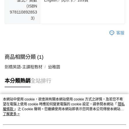
型式／頁數
English／閃示卡／109頁
（ISBN
978110892853
3）
客服
商品相關分類 (1)
劍橋英語-主課程教材
幼稚園
本分類熱銷
全站排行
本網站中使用 cookie，欲查詢有關本網站使用 cookie 方式之詳情，及若您不希
熱門標籤
望在電腦上使用 cookie 時應如何變更電腦的 cookie 設定，請參閱本網站「
隱私
權條款
」之 Cookie 聲明。您繼續使用本網站即表示您同意本公司得按本網站使
用條款之 Cookie 聲明使用 cookie。
了解更多 >