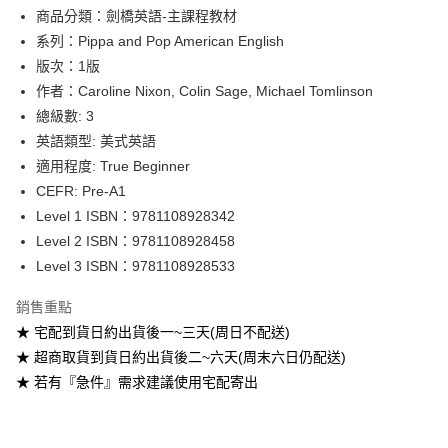
Google Pay
商品分類：劍橋英語-主課程教材
系列：Pippa and Pop American English
ATM付款
版次：1版
作者：Caroline Nixon, Colin Sage, Michael Tomlinson
運送方式
總級數: 3
全家取貨付款
英語類型: 美式英語
每筆NT$60
適用程度: True Beginner
CEFR: Pre-A1
付款後全家取貨
Level 1 ISBN：9781108928342
每筆NT$60
Level 2 ISBN：9781108928458
7-11取貨付款
Level 3 ISBN：9781108928533
每筆NT$60
銷售重點
付款後7-11取貨
★ 宅配到貨日約出貨後一~三天(周日不配送)
每筆NT$60
★ 超商取貨到貨日約出貨後二~六天(周末六日仍配送)
★ 若有『急件』需求建議使用宅配寄出
宅配-台灣本島
每筆NT$100