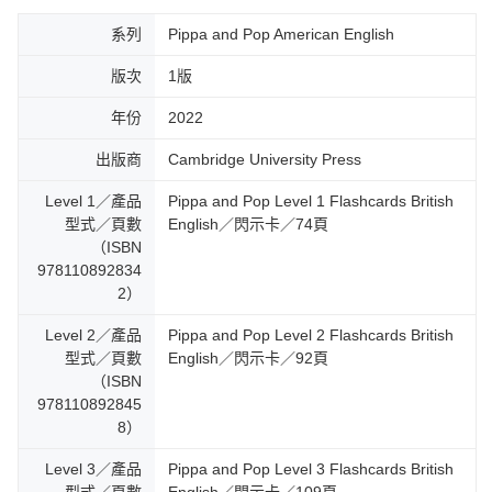
系列
Pippa and Pop American English
版次
1版
年份
2022
出版商
Cambridge University Press
Level 1／產品
Pippa and Pop Level 1 Flashcards British
型式／頁數
English／閃示卡／74頁
（ISBN
978110892834
2）
Level 2／產品
Pippa and Pop Level 2 Flashcards British
型式／頁數
English／閃示卡／92頁
（ISBN
978110892845
8）
Level 3／產品
Pippa and Pop Level 3 Flashcards British