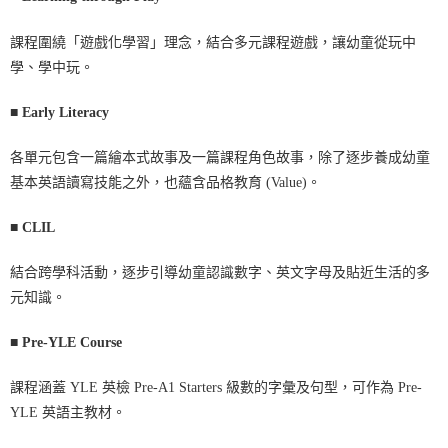
課程圍繞「遊戲化學習」理念，結合多元課程遊戲，讓幼童從玩中
學、學中玩。
■
Early Literacy
各單元包含一篇繪本式故事及一篇課程角色故事，除了逐步養成幼童
基本英語讀寫技能之外，也蘊含品格教育 (Value)。
■
CLIL
結合跨學科活動，逐步引導幼童認識數字、英文字母及貼近生活的多
元知識。
■
Pre-YLE Course
課程涵蓋 YLE 英檢 Pre-A1 Starters 級數的字彙及句型，可作為 Pre-
YLE 英語主教材。