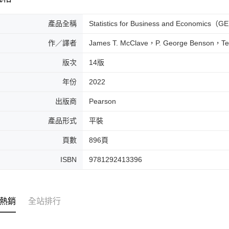
產品全稱
Statistics for Business and Economics（G
作／譯者
James T. McClave，P. George Benson，Ter
版次
14版
年份
2022
出版商
Pearson
產品形式
平裝
頁數
896頁
ISBN
9781292413396
熱銷
全站排行