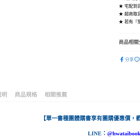
★ 宅配到
每筆NT$6
★ 超商取
7-11取貨
★ 若有『
每筆NT$6
付款後7-1
商品相關分
每筆NT$6
高等教育
分享
宅配-台灣
➤ 高等教
每筆NT$1
宅配-離島
每筆NT$1
說明
商品規格
相關推薦
【單一書種團體購書享有團購優惠價，
LINE
：
@hwataibook