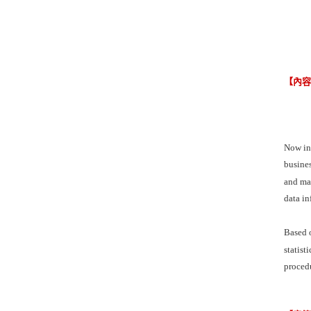
【內
Now in 
busines
and mak
data in
Based o
statist
proced