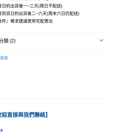
貨日約出貨後一~三天(周日不配送)
0
貨到貨日約出貨後二~六天(周末六日仍配送)
付款
急件』需求建議使用宅配寄出
0
1取貨
類 (2)
0
－統計、數學
統計學
客服
本島
育-新品上架
00
60
歡迎直接與我們聯絡】
s