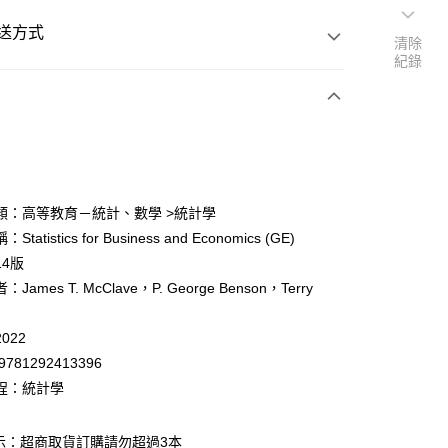
送方式
清除
紀錄
次付款
付款
類：高等教育－統計、數學 >統計學
tatistics for Business and Economics (GE)
y
14版
James T. McClave，P. George Benson，Terry
022
9781292413396
付款
程：統計學
0
示：超商取貨訂購請勿超過3本
家取貨