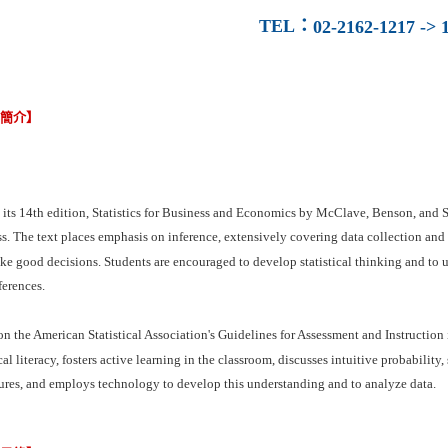
TEL
：
02-2162-1217 -> 1
容簡介】
its 14th edition, Statistics for Business and Economics by McClave, Benson, and Si
s. The text places emphasis on inference, extensively covering data collection and an
e good decisions. Students are encouraged to develop statistical thinking and to u
ferences.
n the American Statistical Association's Guidelines for Assessment and Instruction 
ical literacy, fosters active learning in the classroom, discusses intuitive probabil
ures, and employs technology to develop this understanding and to analyze data.