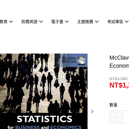
教育
劍橋英語
電子書
主題推薦
考試專區
McClave
Econo
NT$1,380
NT$1,
數量