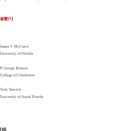
譯者簡介】
mes T. McClave
versity of Florida
 George Benson
llege of Charleston
rry Sincich
versity of South Florida
規格