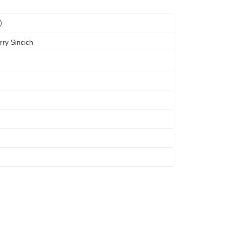
E）
ry Sincich