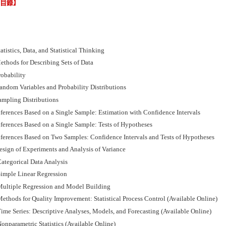
節目錄】
atistics, Data, and Statistical Thinking
ethods for Describing Sets of Data
robability
andom Variables and Probability Distributions
ampling Distributions
nferences Based on a Single Sample: Estimation with Confidence Intervals
nferences Based on a Single Sample: Tests of Hypotheses
nferences Based on Two Samples: Confidence Intervals and Tests of Hypotheses
esign of Experiments and Analysis of Variance
ategorical Data Analysis
imple Linear Regression
ultiple Regression and Model Building
ethods for Quality Improvement: Statistical Process Control (Available Online)
ime Series: Descriptive Analyses, Models, and Forecasting (Available Online)
onparametric Statistics (Available Online)