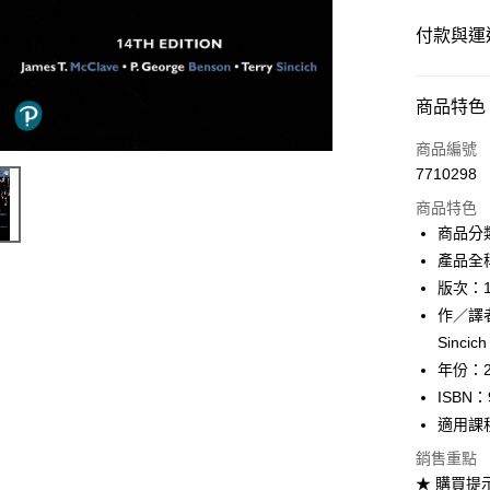
付款與運
付款方式
商品特色
信用卡一
商品編號
7710298
超商取貨
商品特色
Apple Pay
商品分
產品全稱：S
Google Pa
版次：
ATM付款
作／譯者：
Sincich
年份：2
運送方式
ISBN：
全家取貨
適用課
每筆NT$6
銷售重點
★ 購買提
付款後全