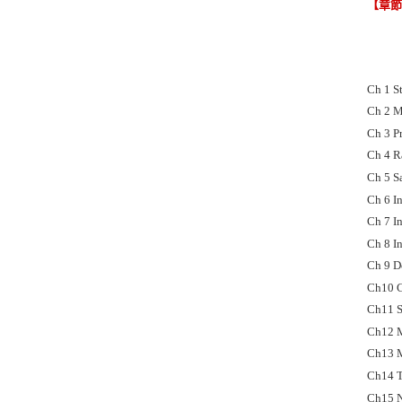
【章
Ch 1 St
Ch 2 M
Ch 3 P
Ch 4 R
Ch 5 S
Ch 6 I
Ch 7 I
Ch 8 I
Ch 9 D
Ch10 C
Ch11 S
Ch12 M
Ch13 M
Ch14 T
Ch15 N