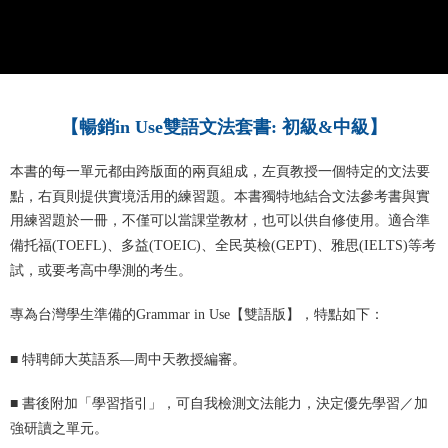
【
暢銷in Use雙語文法套書: 初級&中級
】
本書的每一單元都由跨版面的兩頁組成，左頁教授一個特定的文法要
點，右頁則提供實境活用的練習題。本書獨特地結合文法參考書與實
用練習題於一冊，不僅可以當課堂教材，也可以供自修使用。適合準
備托福(TOEFL)、多益(TOEIC)、全民英檢(GEPT)、雅思(IELTS)等考
試，或要考高中學測的考生。
專為台灣學生準備的Grammar in Use【雙語版】，特點如下：
■
特聘師大英語系—周中天教授編審。
■
書後附加「學習指引」，可自我檢測文法能力，決定優先學習／加
強研讀之單元。