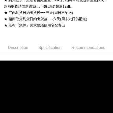
★ 購買提示：文法套書組重量1.53kg，物流單箱配送有重量限制，
付款後7-11取貨
超商取貨請勿超過3組，宅配請勿超過12組。
NT$60/order
★ 宅配到貨日約出貨後一~三天(周日不配送)
宅配-台灣本島
★ 超商取貨到貨日約出貨後二~六天(周末六日仍配送)
NT$100/order
★ 若有『急件』需求建議使用宅配寄出
宅配-離島
NT$160/order
Description
Specification
Recommendations