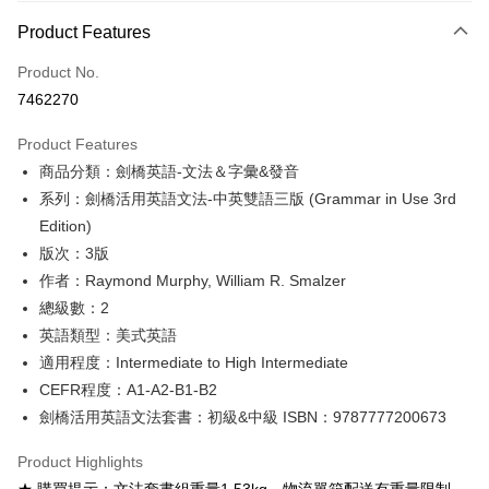
Payment Method
Product Features
Credit Card (Full Payment)
Product No.
Convenience Store Pickup and Pay
7462270
Apple Pay
Product Features
Google Pay
商品分類：劍橋英語-文法＆字彙&發音
系列：劍橋活用英語文法-中英雙語三版 (Grammar in Use 3rd
ATM Transfer
Edition)
Shipping Method
版次：3版
作者：Raymond Murphy, William R. Smalzer
全家取貨付款
總級數：2
NT$60/order
英語類型：美式英語
付款後全家取貨
適用程度：Intermediate to High Intermediate
NT$60/order
CEFR程度：A1-A2-B1-B2
劍橋活用英語文法套書：初級&中級 ISBN：9787777200673
7-11取貨付款
NT$60/order
Product Highlights