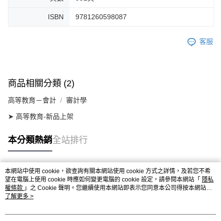
ISBN
9781260598087
客服
商品相關分類 (2)
高等教育－會計
審計學
➤ 高等教育-新品上架
本分類熱銷
全站排行
本網站中使用 cookie，欲查詢有關本網站使用 cookie 方式之詳情，及若您不希
熱門標籤
望在電腦上使用 cookie 時應如何變更電腦的 cookie 設定，請參閱本網站「
隱私
權條款
」之 Cookie 聲明。您繼續使用本網站即表示您同意本公司得按本網站使
用條款之 Cookie 聲明使用 cookie。
了解更多 >