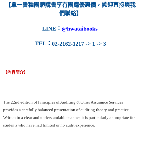
【單一書種團體購書享有團購優惠價，歡迎直接與我
們聯絡】
LINE
：
@hwataibooks
TEL
：
02-2162-1217 -> 1 -> 3
【內容簡介】
The 22nd edition of Principles of Auditing & Other Assurance Services
provides a carefully balanced presentation of auditing theory and practice.
Written in a clear and understandable manner, it is particularly appropriate for
students who have had limited or no audit experience.