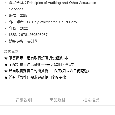
產品全稱：Principles of Auditing and Other Assurance
ATM付款
Services
版次：22版
運送方式
作／譯者：O. Ray Whittington，Kurt Pany
全家取貨付款
年份：2022
每筆NT$60
ISBN：9781260598087
適用課程：審計學
付款後全家取貨
每筆NT$60
銷售重點
★ 購買提示：超商取貨訂購請勿超過3本
7-11取貨付款
★ 宅配到貨日約出貨後一~三天(周日不配送)
每筆NT$60
★ 超商取貨到貨日約出貨後二~六天(周末六日仍配送)
付款後7-11取貨
★ 若有『急件』需求建議使用宅配寄出
每筆NT$60
宅配-台灣本島
每筆NT$100
詳細說明
商品規格
相關推薦
宅配-離島
每筆NT$160