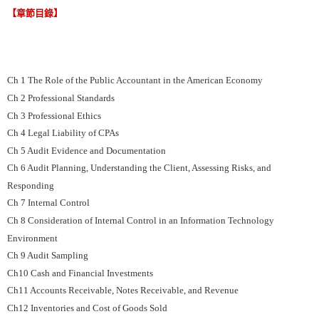
【章節目錄】
Ch 1 The Role of the Public Accountant in the American Economy
Ch 2 Professional Standards
Ch 3 Professional Ethics
Ch 4 Legal Liability of CPAs
Ch 5 Audit Evidence and Documentation
Ch 6 Audit Planning, Understanding the Client, Assessing Risks, and
Responding
Ch 7 Internal Control
Ch 8 Consideration of Internal Control in an Information Technology
Environment
Ch 9 Audit Sampling
Ch10 Cash and Financial Investments
Ch11 Accounts Receivable, Notes Receivable, and Revenue
Ch12 Inventories and Cost of Goods Sold