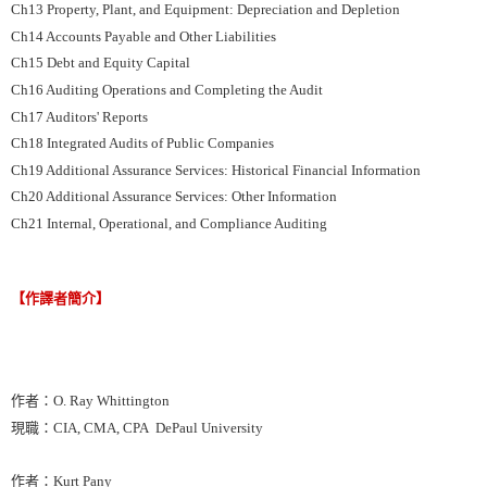
Ch13 Property, Plant, and Equipment: Depreciation and Depletion
Ch14 Accounts Payable and Other Liabilities
Ch15 Debt and Equity Capital
Ch16 Auditing Operations and Completing the Audit
Ch17 Auditors' Reports
Ch18 Integrated Audits of Public Companies
Ch19 Additional Assurance Services: Historical Financial Information
Ch20 Additional Assurance Services: Other Information
Ch21 Internal, Operational, and Compliance Auditing
【作譯者簡介】
作者：O. Ray Whittington
現職：CIA, CMA, CPA DePaul University
作者：Kurt Pany