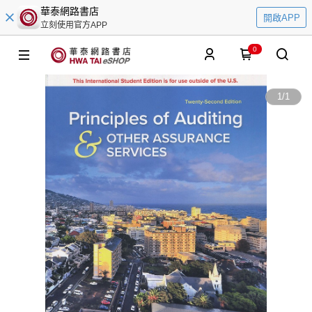
華泰網路書店
開啟APP
立刻使用官方APP
0
1
/
1