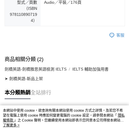
型式／頁數
Audio／平裝／176頁
（ISBN
978110890719
4）
客服
商品相關分類 (2)
劍橋英語-劍橋雅思英語檢測 IELTS
IELTS 輔助加強用書
➤ 劍橋英語-新品上架
本分類熱銷
全站排行
本網站中使用 cookie，欲查詢有關本網站使用 cookie 方式之詳情，及若您不希
熱門標籤
望在電腦上使用 cookie 時應如何變更電腦的 cookie 設定，請參閱本網站「
隱私
權條款
」之 Cookie 聲明。您繼續使用本網站即表示您同意本公司得按本網站使
用條款之 Cookie 聲明使用 cookie。
了解更多 >