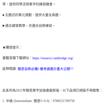
等，提供同學活用單字的練習機會。
■
主題式的單元規劃，提供大量全真題。
■
適合課堂教學，亦適合自修練習。
★購買提示：
書籍音檔下載網址：
https://esource.cambridge.org/
延伸閱讀:
雅思自修必備I:備考讀書計畫大公開!!!
此系列為2021年雅思單字加強書最新版，以下品項已絕版不再販售：
1. 中級 (Intermediate: 雅思5~6.0)：9780521709750