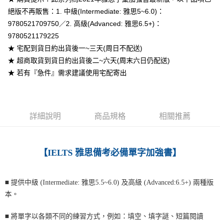
付款後7-11取貨
絕版不再販售：1. 中級(Intermediate: 雅思5~6.0)：
每筆NT$60
9780521709750／2. 高級(Advanced: 雅思6.5+)：
9780521179225
宅配-台灣本島
★ 宅配到貨日約出貨後一~三天(周日不配送)
每筆NT$100
★ 超商取貨到貨日約出貨後二~六天(周末六日仍配送)
宅配-離島
★ 若有『急件』需求建議使用宅配寄出
每筆NT$160
詳細說明
商品規格
相關推薦
【IELTS 雅思備考必備單字加強書】
■
提供中級 (Intermediate: 雅思5.5~6.0) 及高級 (Advanced:6.5+) 兩種版
本。
■
將單字以各類不同的練習方式，例如：填空、填字謎、短篇閱讀