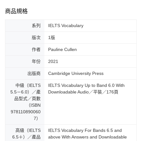
商品規格
系列
IELTS Vocabulary
版次
1版
作者
Pauline Cullen
年份
2021
出版商
Cambridge University Press
中級（IELTS
IELTS Vocabulary Up to Band 6.0 With
5.5－6.0）／產
Downloadable Audio／平裝／176頁
品型式／頁數
（ISBN
978110890060
7）
高級（IELTS
IELTS Vocabulary For Bands 6.5 and
6.5＋）／產品
above With Answers and Downloadable