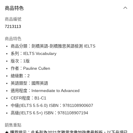
付款方式
商品特色
信用卡一次付款
商品編號
超商取貨付款
7213113
Apple Pay
商品特色
Google Pay
商品分類：劍橋英語-劍橋雅思英語檢測 IELTS
系列：IELTS Vocabulary
ATM付款
版次：1版
作者：Pauline Cullen
運送方式
總級數：2
全家取貨付款
英語類型：國際英語
每筆NT$60
適用程度：Intermediate to Advanced
CEFR程度：B1-C1
付款後全家取貨
中級(IELTS 5.5-6.0) ISBN：9781108900607
每筆NT$60
高級(IELTS 6.5+) ISBN：9781108907194
7-11取貨付款
銷售重點
每筆NT$60
★ 購買提示：此系列為2021年雅思字彙加強書最新版，以下品項已