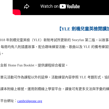
【YLE 劍橋兒童英檢閱讀
2018 年劍橋兒童英檢（YLE）新制考試所更新的 Storyfun 第二版，
。每冊均有八則插畫故事，配合趣味練習活動、歌曲以及 YLE 的備考練
巧。
新 Home Fun Booklet，提供課程綜合複習。
單元活動可作為課程以外的延伸，活動練習內容參照 YLE 考題形式，
課本附線上帳號，運用劍橋線上學習平台，課後可有更多文法與字彙的
平台網址：
cambridgeone.org