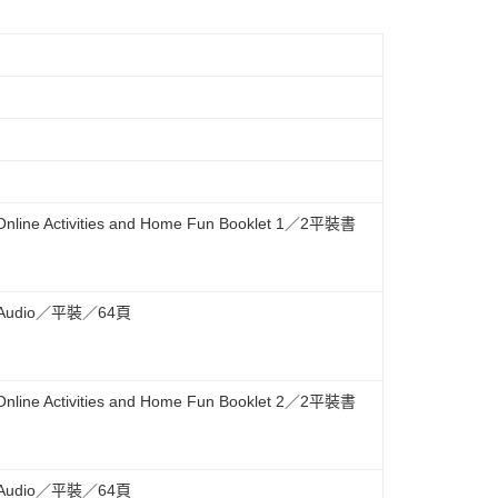
th Online Activities and Home Fun Booklet 1／2平裝書
with Audio／平裝／64頁
th Online Activities and Home Fun Booklet 2／2平裝書
with Audio／平裝／64頁