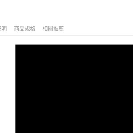
➤ 劍橋英
說明
商品規格
相關推薦