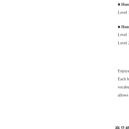
■ Ho
Level 
■ Ho
Level 
Level 
Enjoya
Each b
vocabu
allows
商品