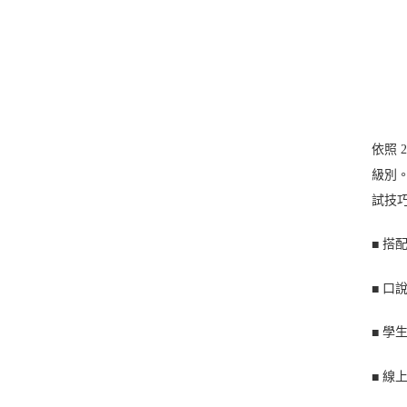
依照 
級別
試技
搭配全
■
口說
■
學生
■
線上
■