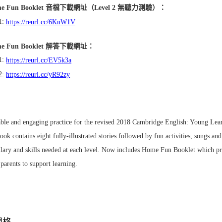
me Fun Booklet 音檔下載網址（Level 2 無聽力測驗）：
1:
https://reurl.cc/6KnW1V
me Fun Booklet 解答下載網址：
1:
https://reurl.cc/EV5k3a
2:
https://reurl.cc/yR92zy
ble and engaging practice for the revised 2018 Cambridge English: Young Lear
ook contains eight fully-illustrated stories followed by fun activities, songs an
lary and skills needed at each level. Now includes Home Fun Booklet which prov
 parents to support learning.
規格