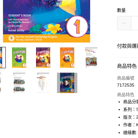
數量
付款與運
付款方式
商品特色
信用卡一
商品編號
7172535
超商取貨
商品特色
Apple Pay
商品分
系列：Sto
Google Pa
版次：
ATM付款
作者：Ka
總級數: