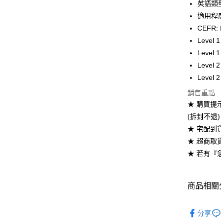
英語類
運送方式
適用程度:
全家取貨
CEFR: 
每筆NT$6
Level
Level
付款後全
Level
每筆NT$6
Level
7-11取貨
銷售重點
每筆NT$6
★ 購買提示
(拆封不退
付款後7-1
★ 宅配到
每筆NT$6
★ 超商取
宅配-台灣
★ 若有『
每筆NT$1
宅配-離島
商品相關分
每筆NT$1
劍橋英語-
分享