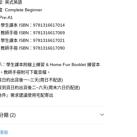
型: 英式英語
 Complete Beginner
付款
Pre-A1
0
 1 學生課本 ISBN：9781316617014
 1 教師手冊 ISBN：9781316617069
家取貨
 2 學生課本 ISBN：9781316617021
0
 2 教師手冊 ISBN：9781316617090
付款
0
：學生課本附線上練習 & Home Fun Booklet 練習本
)。教師手冊附可下載音檔。
1取貨
貨日約出貨後一~三天(周日不配送)
0
貨到貨日約出貨後二~六天(周末六日仍配送)
本島
急件』需求建議使用宅配寄出
00
類 (2)
60
劍橋兒童英語認證 YLE
YLE 輔助加強用書
客服