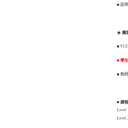
延伸
■
★ 購
YLE
■
■ 學
教師
■
■ 課
Level 
Level 