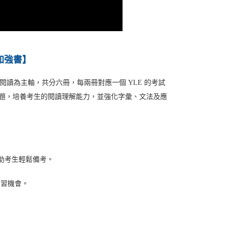
加強書】
以故事閱讀為主軸，共分六冊，每兩冊對應一個 YLE 的考試
習題，培養考生的閱讀理解能力，並強化字彙、文法及應
協助考生輕鬆備考。
練習機會。