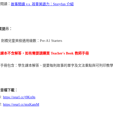
閱讀：
故事閱讀 v.s. 孩童英語力：Storyfun 介紹
買提示：
 劍橋兒童英檢適用級數：Pre-A1 Starters
生課本不含解答，如有需要請購買 Teacher's Book 教師手冊
手冊包含：學生課本解答、提要每則故事的單字及文法重點與可列印教
程音檔下載：
1:
https://reurl.cc/j9Kx0n
2:
https://reurl.cc/mxKamM