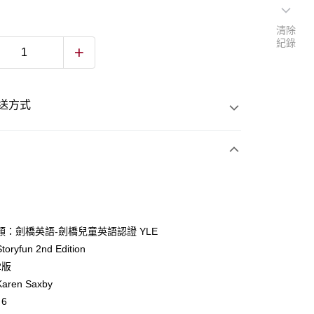
清除
紀錄
送方式
次付款
付款
類：劍橋英語-劍橋兒童英語認證 YLE
ryfun 2nd Edition
y
2版
ren Saxby
 6