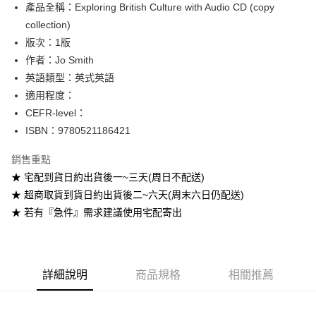
產品全稱：Exploring British Culture with Audio CD (copy
ATM付款
collection)
版次：1版
運送方式
作者：Jo Smith
全家取貨付款
英語類型：英式英語
每筆NT$60
適用程度：
CEFR-level：
付款後全家取貨
ISBN：9780521186421
每筆NT$60
銷售重點
7-11取貨付款
★ 宅配到貨日約出貨後一~三天(周日不配送)
每筆NT$60
★ 超商取貨到貨日約出貨後二~六天(周末六日仍配送)
付款後7-11取貨
★ 若有『急件』需求建議使用宅配寄出
每筆NT$60
宅配-台灣本島
每筆NT$100
詳細說明
商品規格
相關推薦
宅配-離島
每筆NT$160