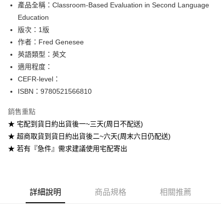
產品全稱：Classroom-Based Evaluation in Second Language
ATM付款
Education
版次：1版
運送方式
作者：Fred Genesee
全家取貨付款
英語類型：英文
每筆NT$60
適用程度：
CEFR-level：
付款後全家取貨
ISBN：9780521566810
每筆NT$60
銷售重點
7-11取貨付款
★ 宅配到貨日約出貨後一~三天(周日不配送)
每筆NT$60
★ 超商取貨到貨日約出貨後二~六天(周末六日仍配送)
付款後7-11取貨
★ 若有『急件』需求建議使用宅配寄出
每筆NT$60
宅配-台灣本島
每筆NT$100
詳細說明
商品規格
相關推薦
宅配-離島
每筆NT$160