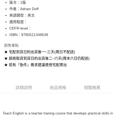
版次：1版
作者：Adrian Doff
運送方式
英語類型：英文
全家取貨付款
適用程度：
每筆NT$60
CEFR-level：
ISBN：9780521348638
付款後全家取貨
每筆NT$60
銷售重點
★ 宅配到貨日約出貨後一~三天(周日不配送)
7-11取貨付款
★ 超商取貨到貨日約出貨後二~六天(周末六日仍配送)
每筆NT$60
★ 若有『急件』需求建議使用宅配寄出
付款後7-11取貨
每筆NT$60
宅配-台灣本島
詳細說明
商品規格
相關推薦
每筆NT$100
宅配-離島
每筆NT$160
Teach English is a teacher training course that develops practical skills in