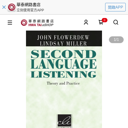
華泰網路書店
開啟APP
立刻使用官方APP
0
1
/
1