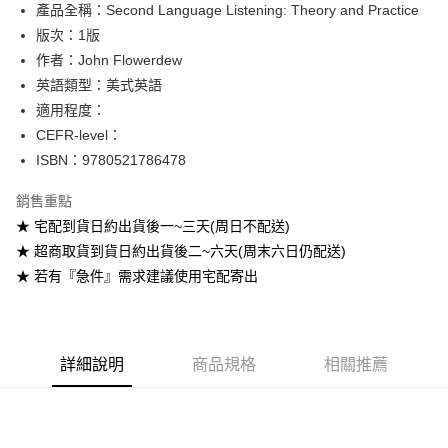
產品全稱：Second Language Listening: Theory and Practice
ATM付款
版次：1版
作者：John Flowerdew
運送方式
英語類型：美式英語
全家取貨付款
適用程度：
每筆NT$60
CEFR-level：
ISBN：9780521786478
付款後全家取貨
每筆NT$60
銷售重點
★ 宅配到貨日約出貨後一~三天(周日不配送)
7-11取貨付款
★ 超商取貨到貨日約出貨後二~六天(周末六日仍配送)
每筆NT$60
★ 若有『急件』需求建議使用宅配寄出
付款後7-11取貨
每筆NT$60
宅配-台灣本島
詳細說明
商品規格
相關推薦
每筆NT$100
宅配-離島
每筆NT$160