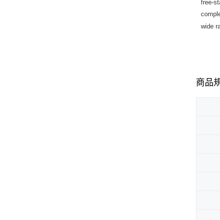
free-s
comple
wide r
商品