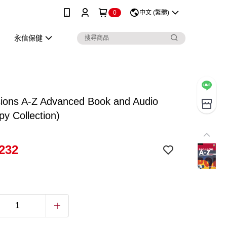
0
中文 (繁體)
永信保健
sions A-Z Advanced Book and Audio
y Collection)
232