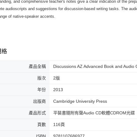
tanding, and comprehensive teacher's notes give a clear indication of the prepar
te audioscripts and suggestions for discussion-based writing tasks. The audio
ange of native-speaker accents.
規格
產品全稱
Discussions AZ Advanced Book and Audio 
版次
2版
年份
2013
出版商
Cambridge University Press
產品形式
平裝書隨附有聲Audio CD軟體CDROM光碟
頁數
116頁
ISBN
9781107686977