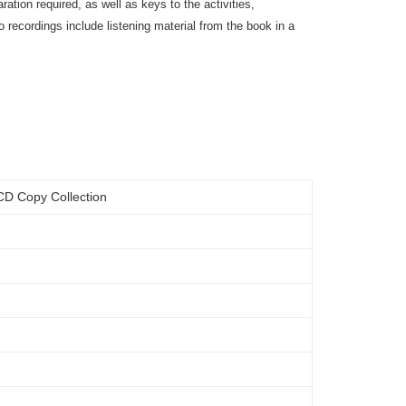
ation required, as well as keys to the activities,
 recordings include listening material from the book in a
CD Copy Collection