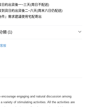
貨日約出貨後一~三天(周日不配送)
0
貨到貨日約出貨後二~六天(周末六日仍配送)
付款
急件』需求建議使用宅配寄出
0
1取貨
類 (1)
0
文法&字彙&發音
字彙
客服
本島
00
60
to encourage engaging and natural discussion among
variety of stimulating activities. All the activities are