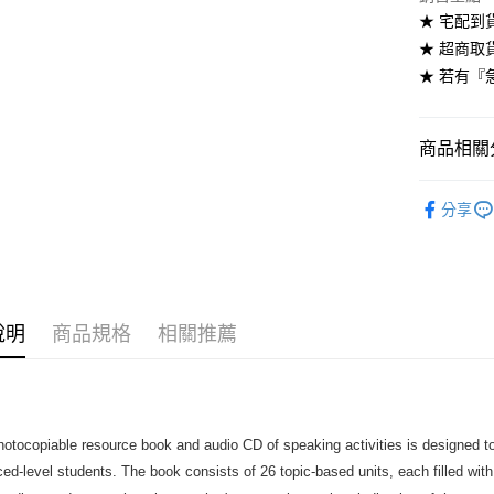
★ 宅配到
每筆NT$6
★ 超商取
7-11取貨
★ 若有『
每筆NT$6
付款後7-1
商品相關分
每筆NT$6
劍橋英語-
分享
宅配-台灣
每筆NT$1
宅配-離島
每筆NT$1
說明
商品規格
相關推薦
hotocopiable resource book and audio CD of speaking activities is designed 
ed-level students. The book consists of 26 topic-based units, each filled with a 