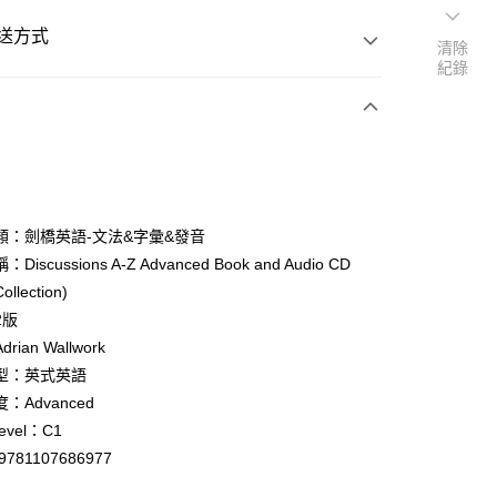
送方式
清除
紀錄
次付款
付款
類：劍橋英語-文法&字彙&發音
iscussions A-Z Advanced Book and Audio CD
y
ollection)
2版
rian Wallwork
型：英式英語
：Advanced
付款
level：C1
0
9781107686977
家取貨