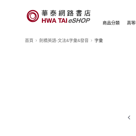
商品分類
高等
首頁
劍橋英語-文法&字彙&發音
字彙