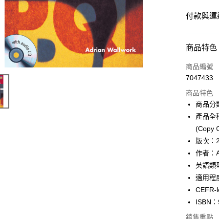
付款與運
付款方式
商品特色
信用卡一
商品編號
7047433
超商取貨
商品特色
Apple Pay
商品分
產品全稱：D
Google Pa
(Copy C
ATM付款
版次：
作者：Ad
英語類
運送方式
適用程度
全家取貨
CEFR-
每筆NT$6
ISBN：
銷售重點
付款後全