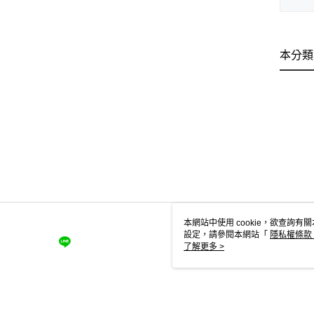
本分類
本網站中使用 cookie，欲查詢有關
設定，請參閱本網站「
隱私權條款
使用 cookie。
了解更多 >