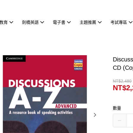
教育
劍橋英語
電子書
主題推薦
考試專區
Discus
CD (Cop
NT$2,480
NT$2,
數量