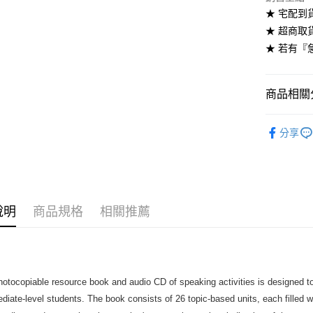
★ 宅配到
每筆NT$6
★ 超商取
7-11取貨
★ 若有『
每筆NT$6
付款後7-1
商品相關分
每筆NT$6
劍橋英語-
分享
宅配-台灣
每筆NT$1
宅配-離島
每筆NT$1
說明
商品規格
相關推薦
hotocopiable resource book and audio CD of speaking activities is designed 
diate-level students. The book consists of 26 topic-based units, each filled with