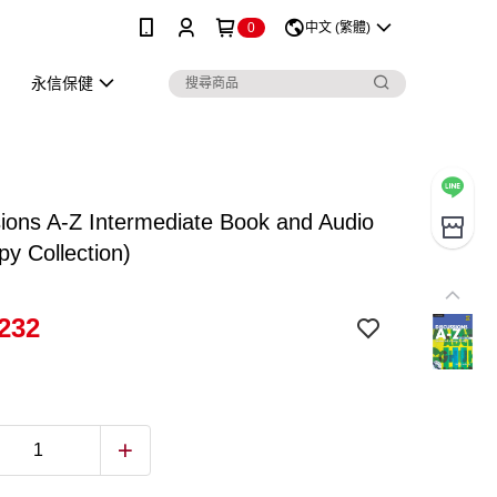
0
中文 (繁體)
永信保健
ions A-Z Intermediate Book and Audio
y Collection)
232