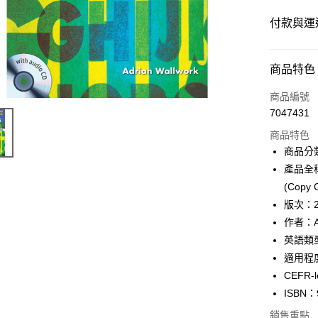
付款與運
付款方式
商品特色
信用卡一
商品編號
7047431
超商取貨
商品特色
Apple Pay
商品分
產品全稱：D
Google Pa
(Copy C
ATM付款
版次：
作者：Ad
英語類
運送方式
適用程
全家取貨
CEFR-l
每筆NT$6
ISBN：
銷售重點
付款後全