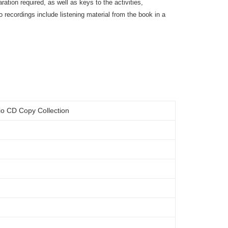
ation required, as well as keys to the activities,
 recordings include listening material from the book in a
io CD Copy Collection