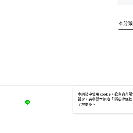
本分類
本網站中使用 cookie，欲查詢有關
設定，請參閱本網站「
隱私權條款
使用 cookie。
了解更多 >