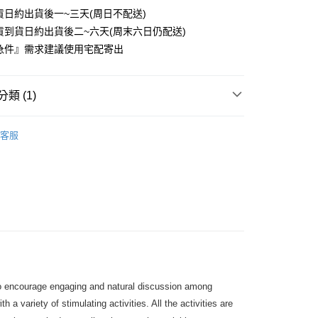
貨日約出貨後一~三天(周日不配送)
0
貨到貨日約出貨後二~六天(周末六日仍配送)
付款
急件』需求建議使用宅配寄出
0
1取貨
類 (1)
0
文法&字彙&發音
字彙
客服
本島
00
60
to encourage engaging and natural discussion among
 a variety of stimulating activities. All the activities are