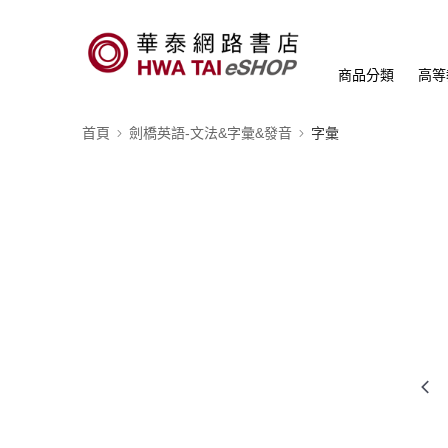
商品分類
高等
首頁
劍橋英語-文法&字彙&發音
字彙