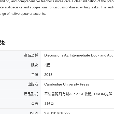
tanding, and comprehensive teacher's notes give a clear indication of the prepar
te audioscripts and suggestions for discussion-based writing tasks. The audio
ange of native-speaker accents.
規格
產品全稱
Discussions AZ Intermediate Book and Aud
版次
2版
年份
2013
出版商
Cambridge University Press
產品形式
平裝書隨附有聲Audio CD軟體CDROM光碟
頁數
116頁
ISBN
9781107618299