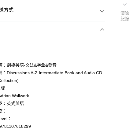
送方式
清除
紀錄
次付款
付款
類：劍橋英語-文法&字彙&發音
iscussions A-Z Intermediate Book and Audio CD
y
ollection)
2版
rian Wallwork
型：英式英語
度：
付款
evel：
0
9781107618299
家取貨