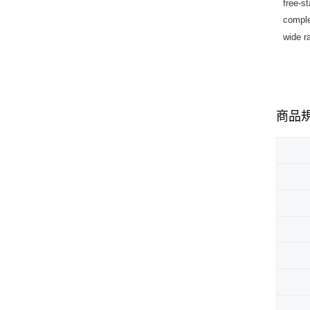
free-s
comple
wide r
商品