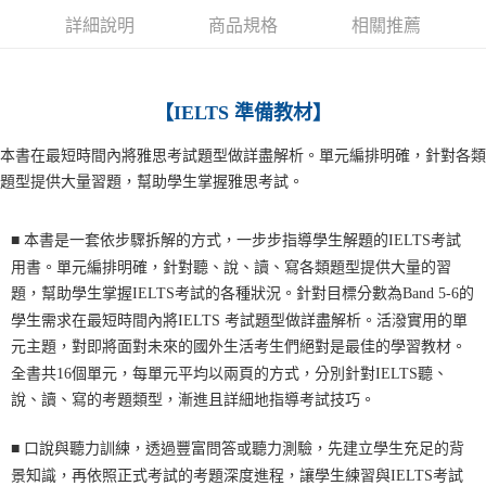
詳細說明
商品規格
相關推薦
宅配-離島
每筆NT$160
【IELTS 準備教材】
本書在最短時間內將雅思考試題型做詳盡解析。單元編排明確，針對各類
題型提供大量習題，幫助學生掌握雅思考試。
■ 本書
是一套依步驟拆解的方式，一步步指導學生解題的IELTS考試
用書。單元編排明確，針對聽、說、讀、寫各類題型提供大量的習
題，幫助學生掌握IELTS考試的各種狀況。針對目標分數為Band 5-6的
學生需求在最短時間內將IELTS 考試題型做詳盡解析。活潑實用的單
元主題，對即將面對未來的國外生活考生們絕對是最佳的學習教材。
全書共16個單元，每單元平均以兩頁的方式，分別針對IELTS聽、
說、讀、寫的考題類型，漸進且詳細地指導考試技巧。
■
口說與聽力訓練，透過豐富問答或聽力測驗，先建立學生充足的背
景知識，再依照正式考試的考題深度進程，讓學生練習與IELTS考試