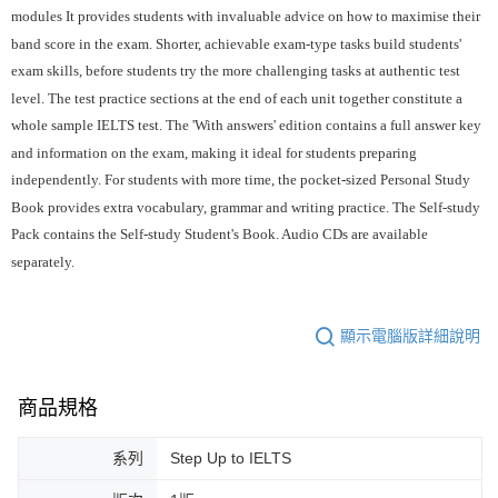
modules It provides students with invaluable advice on how to maximise their
band score in the exam. Shorter, achievable exam-type tasks build students'
exam skills, before students try the more challenging tasks at authentic test
level. The test practice sections at the end of each unit together constitute a
whole sample IELTS test. The 'With answers' edition contains a full answer key
and information on the exam, making it ideal for students preparing
independently. For students with more time, the pocket-sized Personal Study
Book provides extra vocabulary, grammar and writing practice. The Self-study
Pack contains the Self-study Student's Book. Audio CDs are available
separately.
顯示電腦版詳細說明
商品規格
系列
Step Up to IELTS