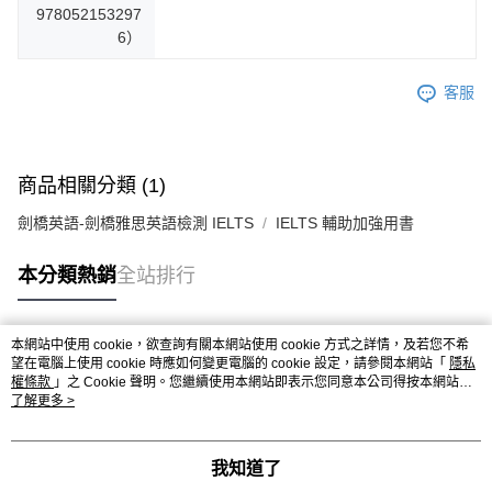
978052153297
6）
客服
商品相關分類 (1)
劍橋英語-劍橋雅思英語檢測 IELTS
IELTS 輔助加強用書
本分類熱銷
全站排行
本網站中使用 cookie，欲查詢有關本網站使用 cookie 方式之詳情，及若您不希
熱門標籤
望在電腦上使用 cookie 時應如何變更電腦的 cookie 設定，請參閱本網站「
隱私
權條款
」之 Cookie 聲明。您繼續使用本網站即表示您同意本公司得按本網站使
用條款之 Cookie 聲明使用 cookie。
了解更多 >
我知道了