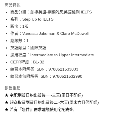
Apple Pay
商品特色
Google Pay
商品分類：劍橋英語-劍橋雅思英語檢測 IELTS
系列：Step Up to IELTS
ATM付款
版次：1版
作者：Vanessa Jakeman & Clare McDowell
運送方式
總級數：1
全家取貨付款
英語類型：國際英語
每筆NT$60
適用程度：Intermediate to Upper Intermediate
CEFR程度：B1-B2
付款後全家取貨
練習本附解答 ISBN：9780521533003
每筆NT$60
練習本無附解答 ISBN：9780521532990
7-11取貨付款
銷售重點
每筆NT$60
★ 宅配到貨日約出貨後一~三天(周日不配送)
付款後7-11取貨
★ 超商取貨到貨日約出貨後二~六天(周末六日仍配送)
每筆NT$60
★ 若有『急件』需求建議使用宅配寄出
宅配-台灣本島
每筆NT$100