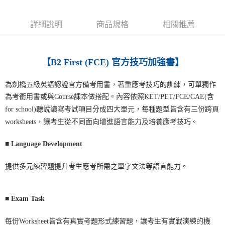
宅配-離島
詳細說明
商品規格
相關推薦
每筆NT$160
【B2 First (FCE) 官方技巧加強書】
為劍橋五級英語認證官方備考用書，著重應考技巧的訓練，可單獨作
為考衝用書或與Course課本做搭配。內容依照KET/PET/FCE/CAE(含
for school)聽說讀寫考試項目分成四大單元，每種題型皆含有三份跨頁
worksheets，讓考生從不同面向增進語言能力及培養應考技巧。
■
Language Development
提供多元練習題提升考生應考所需之單字文法等語言能力。
■
Exam Task
每份Worksheet皆含有真實考題形式練習題，讓考生有實戰演練的機