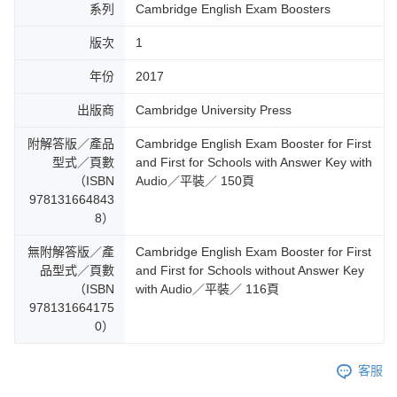
系列
Cambridge English Exam Boosters
版次
1
年份
2017
出版商
Cambridge University Press
附解答版／產品
Cambridge English Exam Booster for First
型式／頁數
and First for Schools with Answer Key with
（ISBN
Audio／平裝／ 150頁
978131664843
8）
無附解答版／產
Cambridge English Exam Booster for First
品型式／頁數
and First for Schools without Answer Key
（ISBN
with Audio／平裝／ 116頁
978131664175
0）
客服