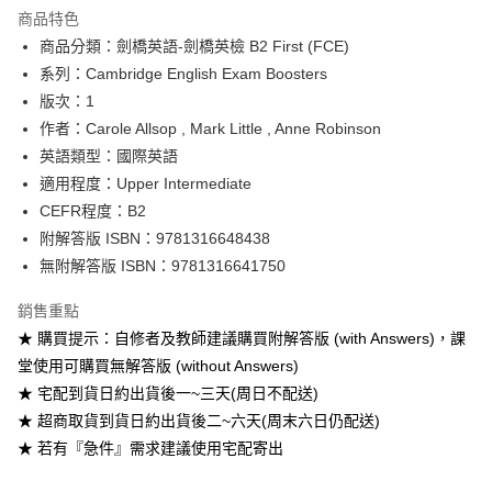
Apple Pay
商品特色
Google Pay
商品分類：劍橋英語-劍橋英檢 B2 First (FCE)
系列：Cambridge English Exam Boosters
ATM付款
版次：1
作者：Carole Allsop , Mark Little , Anne Robinson
運送方式
英語類型：國際英語
全家取貨付款
適用程度：Upper Intermediate
每筆NT$60
CEFR程度：B2
附解答版 ISBN：9781316648438
付款後全家取貨
無附解答版 ISBN：9781316641750
每筆NT$60
銷售重點
7-11取貨付款
★ 購買提示：自修者及教師建議購買附解答版 (with Answers)，課
每筆NT$60
堂使用可購買無解答版 (without Answers)
付款後7-11取貨
★ 宅配到貨日約出貨後一~三天(周日不配送)
每筆NT$60
★ 超商取貨到貨日約出貨後二~六天(周末六日仍配送)
★ 若有『急件』需求建議使用宅配寄出
宅配-台灣本島
每筆NT$100