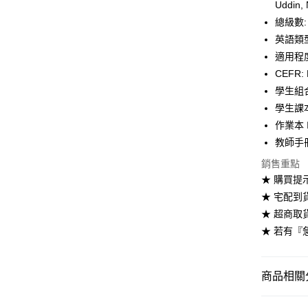
Uddin,
運送方式
總級數:
全家取貨
英語類
每筆NT$6
適用程度: 
CEFR: 
付款後全
學生組合
每筆NT$6
學生課本 
7-11取貨
作業本 I
每筆NT$6
教師手冊 
銷售重點
付款後7-1
★ 購買提
每筆NT$6
★ 宅配到
宅配-台灣
★ 超商取
每筆NT$1
★ 若有『
宅配-離島
每筆NT$1
商品相關分
劍橋英語-劍橋