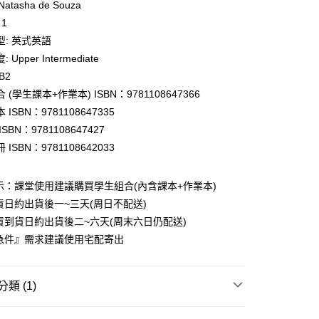
 Natasha de Souza
 1
付款
型: 英式英語
0
Upper Intermediate
B2
家取貨
 (學生課本+作業本) ISBN：9781108647366
0
ISBN：9781108647335
付款
SBN：9781108647427
0
ISBN：9781108642033
1取貨
示：課堂使用建議購買學生組合(內含課本+作業本)
0
貨日約出貨後一~三天(周日不配送)
本島
貨到貨日約出貨後二~六天(周末六日仍配送)
00
急件』需求建議使用宅配寄出
60
類 (1)
英檢 B2 First (FCE)
B2 First (FCE) 主課程教材