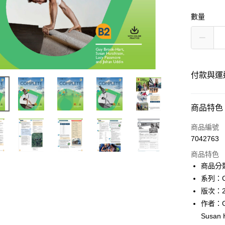
數量
付款與運
付款方式
商品特色
信用卡一
商品編號
7042763
超商取貨
商品特色
Apple Pay
商品分類
系列：Com
Google Pa
版次：
ATM付款
作者：Guy
Susan 