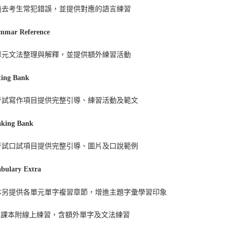
過去考生常犯錯誤，並提供對應的語言練習
mmar Reference
單元文法整理與解釋，並提供額外練習活動
ting Bank
考試寫作項目提供完整引導、練習活動及範文
aking Bank
考試口試項目提供完整引導、圖片及口說範例
bulary Extra
本另提供各單元單字複習章節，增進主題字彙學習印象
生
課本附線上練習，含額外單字及文法練習