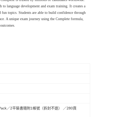
 to language development and exam training. It creates a
 fun topics. Students are able to build confidence through
nce. A unique exam journey using the Complete formula,
e outcomes.
nts Book Pack／2平裝書隨附1帳號（拆封不退） ／280頁