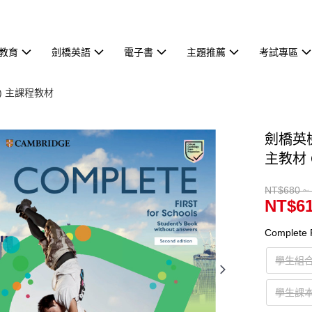
教育
劍橋英語
電子書
主題推薦
考試專區
FCE) 主課程教材
劍橋英檢 
主教材 Co
NT$680 ~
NT$61
Complete F
學生組
學生課