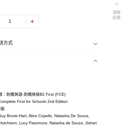
清除
紀錄
送方式
次付款
付款
：劍橋英語-劍橋英檢B2 First (FCE)
plete First for Schools 2nd Edition
y
2版
 Brook-Hart, Alice Copello, Natasha De Souza,
Hutchison, Lucy Passmore, Natasha de Souza, Jishan