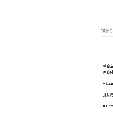
詳細
整合主
內容
■
Exa
提點
Com
■