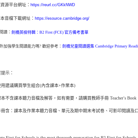
上資源平台網址：
https://reurl.cc/GKkNWD
業本音檔下載網址：
https://esource.cambridge.org/
伸閱讀：
劍橋英檢特輯：B2 First (FCE) 官方備考書單
外加強學生閱讀能力嗎? 歡迎參考：
劍橋兒童閱讀選集 Cambridge Primary Reading
買提示：
用建議購買學生組合(內含課本+作業本)
本不含課本聽力音檔及解答，如有需要，請購買教師手冊 Teacher's Book
手冊含：課本及作業本聽力音檔、單元及期中期末考試卷、可影印閱讀及
te First for Schools is the most thorough preparation for B2 First for Schools.