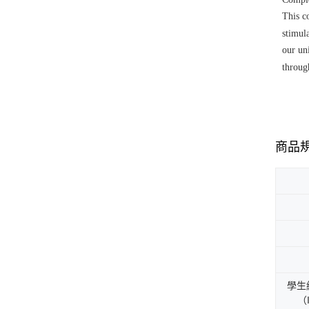
This c
stimul
our un
throug
商品
學生
（I