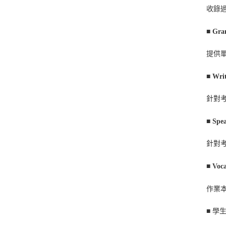
收錄
■
Gra
提供
■
Wri
針對
■
Spe
針對
■
Voca
作業
■ 學