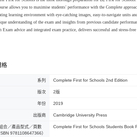
ourse allows you to maximise students’ performance with the Complete approach
ating learning environment with eye-catching images, easy-to-navigate units and
ique understanding of the exam and insights from previous candidate performa
h Exam advice and integrated exam practice, delivers successful and stress-fre
規格
系列
Complete First for Schools 2nd Edition
版次
2版
年份
2019
出版商
Cambridge University Press
組合／產品型式／頁數
Complete First for Schools Stude
SBN 9781108647366）