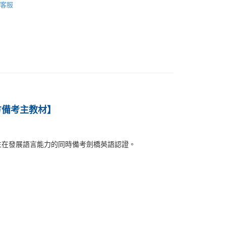
客服
E) 官方備考主教材
】
生在發展語言能力的同時備考劍橋英語認證。