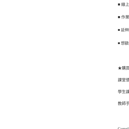
■
線
■
作
■ 延
■
想額
★購
課堂使
學生課
教師
Comple