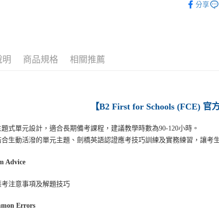
分享
說明
商品規格
相關推薦
【
B2 First for Schools (FC
題式單元設計，適合長期備考課程，建議教學時數為90-120小時。
結合生動活潑的單元主題、劍橋英語認證應考技巧訓練及實務練習，讓考
m Advice
應考注意事項及解題技巧
mon Errors