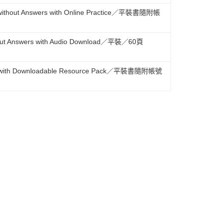
ok without Answers with Online Practice／平裝書隨附帳
ithout Answers with Audio Download／平裝／60頁
Book with Downloadable Resource Pack／平裝書隨附帳號