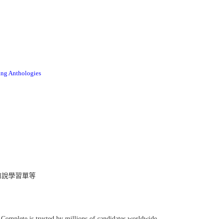
 Anthologies
口說學習單等
 Complete is trusted by millions of candidates worldwide.