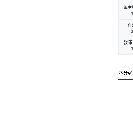
學生
（I
作
（I
教師
（I
本分類