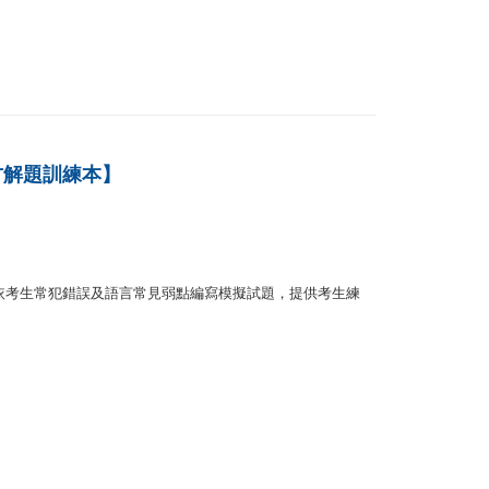
der
E) 官方解題訓練本】
依考生常犯錯誤及語言常見弱點編寫模擬試題，提供考生練