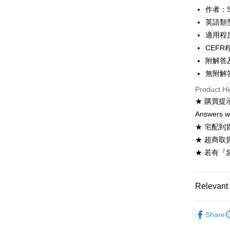
ATM Trans
作者：Sue 
英語類
適用程度：
Shipping
CEFR
全家取貨
附解答及
NT$60/ord
無附解答版
付款後全
Product Hi
NT$60/ord
★ 購買提
Answers 
7-11取貨
★ 宅配到
NT$60/ord
★ 超商取
付款後7-1
★ 若有『
NT$60/ord
宅配-台灣
Relevant 
NT$100/or
劍橋英語-劍橋
Share
宅配-離島