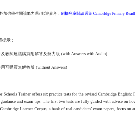
外加強學生閱讀能力嗎? 歡迎參考：
劍橋兒童閱讀選集 Cambridge Primary Reading
買提示：
教師建議購買附解答及聽力版 (with Answers with Audio)
可購買無解答版 (without Answers)
for Schools Trainer offers six practice tests for the revised Cambridge English
 guidance and exam tips. The first two tests are fully guided with advice on how
 Cambridge Learner Corpus, a bank of real candidates' exam papers, focus on ar