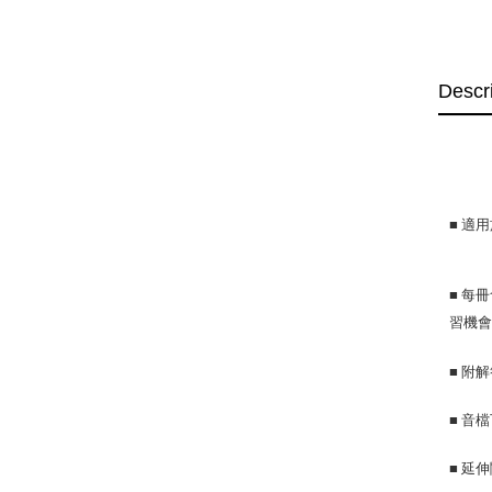
Descr
■
適用
■
每冊
習機
■ 附
■
音檔
■ 延