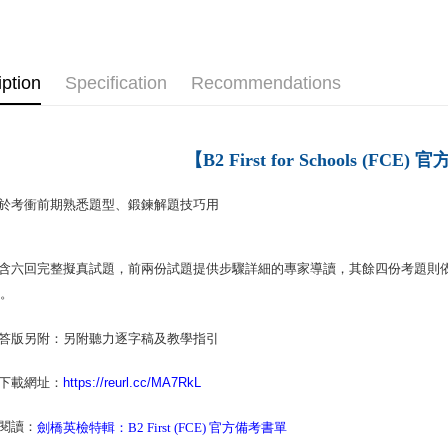
NT$160/or
iption
Specification
Recommendations
【B2 First for Schools (FC
於考衝前期熟悉題型、鍛鍊解題技巧用
含六回完整擬真試題，
前兩份試題提供步驟詳細的專家導讀，其餘四份考題則
會。
解答版另附：
另附聽力逐字稿及教學指引
下載網址：
https://reurl.cc/MA7RkL
伸閱讀：
劍橋英檢特輯：B2 First (FCE) 官方備考書單