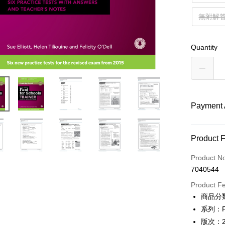
無附解答版
Quantity
Payment 
Payment
Product 
Credit Car
Product N
7040544
Convenien
Product F
Apple Pay
商品分類
系列：Firs
Google Pa
版次：