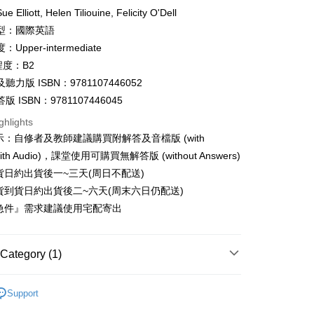
fer
Elliott, Helen Tiliouine, Felicity O'Dell
型：國際英語
Upper-intermediate
 Method
程度：B2
付款
聽力版 ISBN：9781107446052
er
 ISBN：9781107446045
家取貨
ghlights
er
示：自修者及教師建議購買附解答及音檔版 (with
with Audio)，課堂使用可購買無解答版 (without Answers)
付款
貨日約出貨後一~三天(周日不配送)
er
貨到貨日約出貨後二~六天(周末六日仍配送)
1取貨
急件』需求建議使用宅配寄出
er
本島
Category (1)
der
英檢 B2 First (FCE)
B2 First (FCE) 輔助加強用書
Support