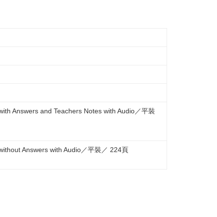
sts with Answers and Teachers Notes with Audio／平裝
ests without Answers with Audio／平裝／ 224頁