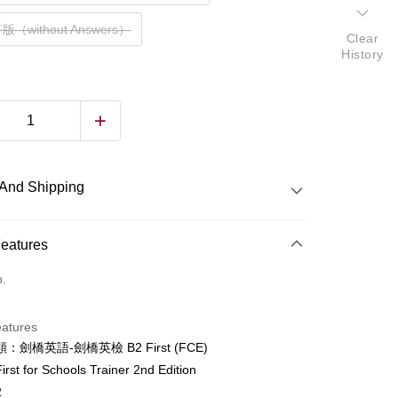
（without Answers）
Clear
History
And Shipping
 Method
Features
d (Full Payment)
o.
ce Store Pickup and Pay
eatures
：劍橋英語-劍橋英檢 B2 First (FCE)
t for Schools Trainer 2nd Edition
y
2