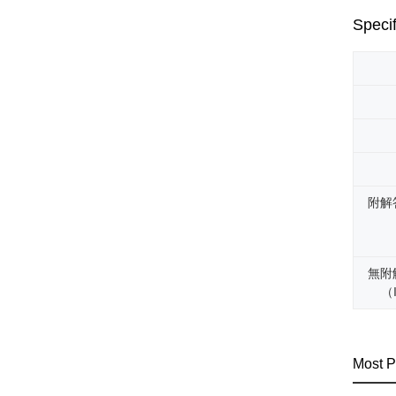
Specif
附解
無附
（I
Most P