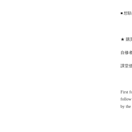
■
想額
★ 購
自修者及
課堂使用
First 
follow
by the