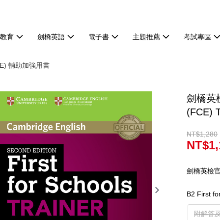
等教育
劍橋英語
電子書
主題推薦
考試專區
(FCE) 輔助加強用書
劍橋英檢解
(FCE) T
NT$1,280
NT$1,
劍橋英檢官
B2 First
附解答及聽力