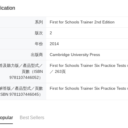
ication
系列
First for Schools Trainer 2nd Edition
版次
2
年份
2014
出版商
Cambridge University Press
答及聽力版／產品型式／
First for Schools Trainer Six Practice Te
頁數（ISBN
／ 263頁
9781107446052）
解答版／產品型式／頁數
First for Schools Trainer Six Practice T
SBN 9781107446045）
opular
Best Sellers