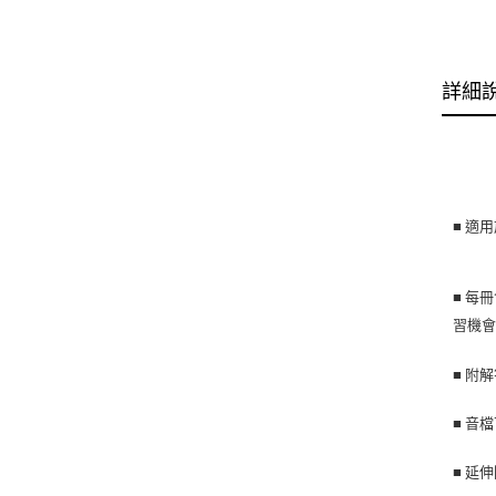
詳細
■
適用
■
每冊
習機
■ 附
■
音檔
■ 延