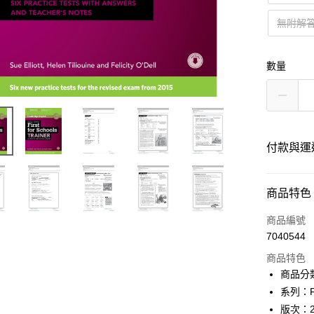
無附解答版
數量
付款與運
付款方式
商品特色
信用卡一
商品編號
7040544
超商取貨
商品特色
Apple Pay
商品分類
系列：Firs
Google Pa
版次：