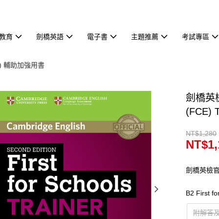
教育
劍橋英語
電子書
主題推薦
考試專區
FCE) 輔助加強用書
劍橋英檢解
(FCE) T
NT$1,280
NT$1,
劍橋英檢官
B2 First
附解答及聽力