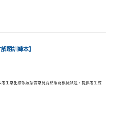
60
E) 官方解題訓練本】
依考生常犯錯誤及語言常見弱點編寫模擬試題，提供考生練