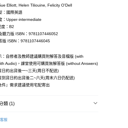
Elliott, Helen Tiliouine, Felicity O'Dell
型：國際英語
Upper-intermediate
程度：B2
付款
聽力版 ISBN：9781107446052
0
 ISBN：9781107446045
家取貨
示：自修者及教師建議購買附解答及音檔版 (with
0
with Audio)，課堂使用可購買無解答版 (without Answers)
付款
貨日約出貨後一~三天(周日不配送)
0
貨到貨日約出貨後二~六天(周末六日仍配送)
急件』需求建議使用宅配寄出
1取貨
0
類 (1)
本島
00
英檢 B2 First (FCE)
B2 First (FCE) 輔助加強用書
客服