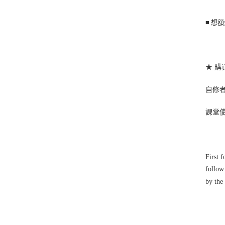
■
想額
★ 購
自修者及
課堂使用
First 
follow
by the