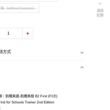
（without Answers）
清除
紀錄
送方式
次付款
付款
：劍橋英語-劍橋英檢 B2 First (FCE)
t for Schools Trainer 2nd Edition
y
2