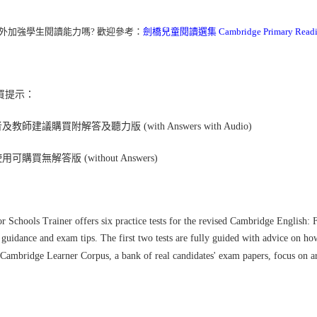
外加強學生閱讀能力嗎? 歡迎參考：
劍橋兒童閱讀選集 Cambridge Primary Reading
買提示：
教師建議購買附解答及聽力版 (with Answers with Audio)
可購買無解答版 (without Answers)
for Schools Trainer offers six practice tests for the revised Cambridge English
 guidance and exam tips. The first two tests are fully guided with advice on how
 Cambridge Learner Corpus, a bank of real candidates' exam papers, focus on ar