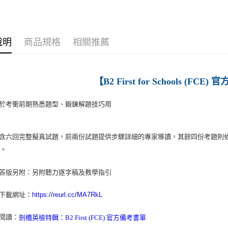
每筆NT$1
說明
商品規格
相關推薦
【B2 First for Schools (FC
於考衝前期熟悉題型、鍛鍊解題技巧用
含六回完整擬真試題，
前兩份試題提供步驟詳細的專家導讀，其餘四份考題則
會。
解答版另附：
另附聽力逐字稿及教學指引
下載網址：
https://reurl.cc/MA7RkL
伸閱讀：
劍橋英檢特輯：B2 First (FCE) 官方備考書單