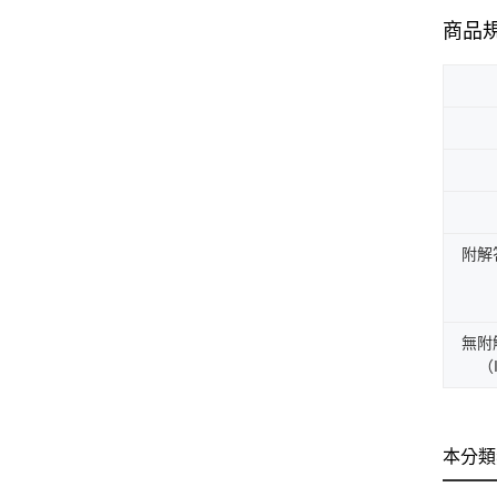
商品
附解
無附
（I
本分類