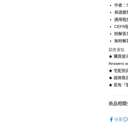
ATM付款
作者：Sue 
英語類
適用程度：
運送方式
CEFR
全家取貨
附解答及
每筆NT$6
無附解答版
銷售重點
付款後全
★ 購買提
每筆NT$6
Answers 
7-11取貨
★ 宅配到
每筆NT$6
★ 超商取
★ 若有『
付款後7-1
每筆NT$6
商品相關分
宅配-台灣
每筆NT$1
劍橋英語-劍橋
分享
宅配-離島