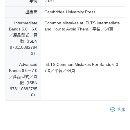
年份
2020
出版商
Cambridge University Press
Intermediate
Common Mistakes at IELTS Intermediate
Bands 5.0－6.0
and How to Avoid Them／平裝／64頁
／產品型式／頁
數（ISBN
978110882784
3）
Advanced
IELTS Common Mistakes For Bands 6.0-
Bands 6.0－7.0
7.0／平裝／64頁
／產品型式／頁
數（ISBN
978110882785
0）
客服