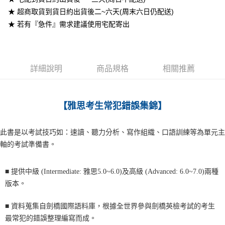
付款後7-11取貨
★ 超商取貨到貨日約出貨後二~六天(周末六日仍配送)
每筆NT$60
★ 若有『急件』需求建議使用宅配寄出
宅配-台灣本島
每筆NT$100
詳細說明
商品規格
相關推薦
宅配-離島
每筆NT$160
【雅思考生常犯錯誤集錦】
此書是以考試技巧如：速讀、聽力分析、寫作組織、口語訓練等為單元主
軸的考試準備書。
■
提供中級 (Intermediate: 雅思5.0~6.0)及高級 (Advanced: 6.0~7.0)兩種
版本。
■
資料蒐集自劍橋國際語料庫，根據全世界參與劍橋英檢考試的考生
最常犯的錯誤整理編寫而成。