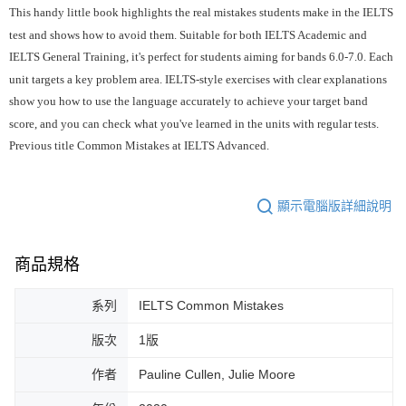
This handy little book highlights the real mistakes students make in the IELTS
test and shows how to avoid them. Suitable for both IELTS Academic and
IELTS General Training, it's perfect for students aiming for bands 6.0-7.0. Each
unit targets a key problem area. IELTS-style exercises with clear explanations
show you how to use the language accurately to achieve your target band
score, and you can check what you've learned in the units with regular tests.
Previous title Common Mistakes at IELTS Advanced.
顯示電腦版詳細說明
商品規格
系列
IELTS Common Mistakes
版次
1版
作者
Pauline Cullen, Julie Moore