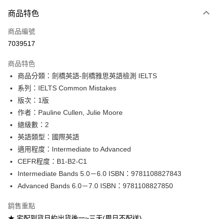
付款方式
商品特色
信用卡一次付款
商品編號
超商取貨付款
7039517
Apple Pay
商品特色
Google Pay
商品分類：劍橋英語-劍橋雅思英語檢測 IELTS
系列：IELTS Common Mistakes
ATM付款
版次：1版
作者：Pauline Cullen, Julie Moore
運送方式
總級數：2
全家取貨付款
英語類型：國際英語
每筆NT$60
適用程度：Intermediate to Advanced
CEFR程度：B1-B2-C1
付款後全家取貨
Intermediate Bands 5.0－6.0 ISBN：9781108827843
每筆NT$60
Advanced Bands 6.0－7.0 ISBN：9781108827850
7-11取貨付款
銷售重點
每筆NT$60
★ 宅配到貨日約出貨後一~三天(周日不配送)