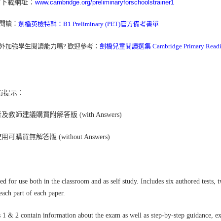
檔下載網址：
www.cambridge.org/preliminaryforschoolstrainer1
閱讀：
劍橋英檢特輯：B1 Preliminary (PET)官方備考書單
外加強學生閱讀能力嗎? 歡迎參考：
劍橋兒童閱讀選集 Cambridge Primary Reading
買提示：
及教師建議購買附解答版 (with Answers)
可購買無解答版 (without Answers)
d for use both in the classroom and as self study. Includes six authored tests, t
each part of each paper.
 1 & 2 contain information about the exam as well as step-by-step guidance, exerc