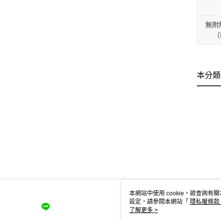
無附
（
本分類
本網站中使用 cookie，欲查詢有關
設定，請參閱本網站「
隱私權條款
使用 cookie。
了解更多 >