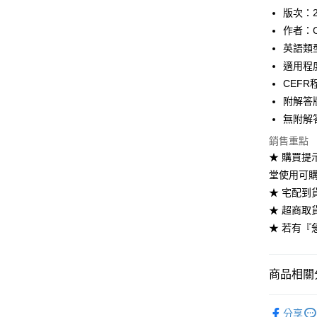
ATM付款
版次：
作者：Cam
英語類
運送方式
適用程度：P
全家取貨
CEFR
每筆NT$6
附解答版 
無附解答版
付款後全
銷售重點
每筆NT$6
★ 購買提示
7-11取貨
堂使用可購買無
每筆NT$6
★ 宅配到
★ 超商取
付款後7-1
★ 若有『
每筆NT$6
宅配-台灣
商品相關分
每筆NT$1
劍橋英語-劍橋
宅配-離島
分享
輔助加強