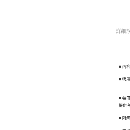
詳細
■
內容參
■
適
■
每
提供
■ 附