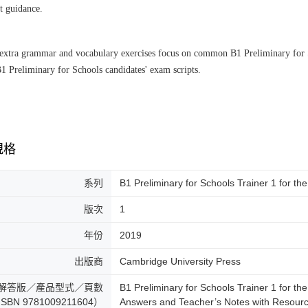
t guidance.
extra grammar and vocabulary exercises focus on common B1 Preliminary for Sc
1 Preliminary for Schools candidates' exam scripts.
規格
系列
B1 Preliminary for Schools Trainer 1 for 
版次
1
年份
2019
出版商
Cambridge University Press
解答版／產品型式／頁數
B1 Preliminary for Schools Trainer 1 for t
SBN 9781009211604）
Answers and Teacher’s Notes with 