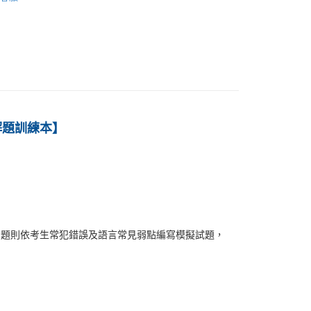
60
語-暢銷推薦
 官方解題訓練本】
考題則依考生常犯錯誤及語言常見弱點編寫模擬試題，