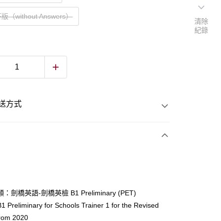
（without Answers）
清除
紀錄
送方式
次付款
付款
劍橋英語-劍橋英檢 B1 Preliminary (PET)
reliminary for Schools Trainer 1 for the Revised
y
rom 2020