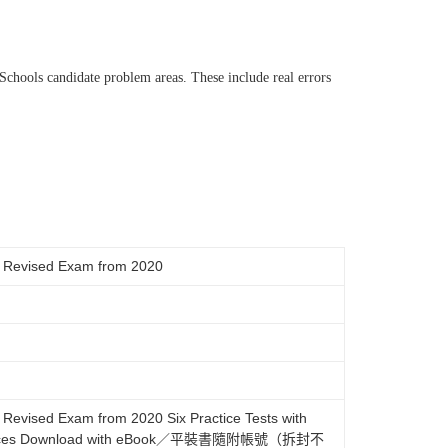
hools candidate problem areas. These include real errors
the Revised Exam from 2020
he Revised Exam from 2020 Six Practice Tests with
Resources Download with eBook／平裝書隨附帳號（拆封不