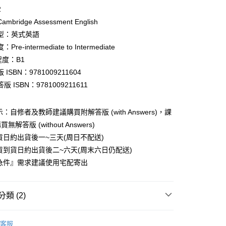
2
bridge Assessment English
型：英式英語
re-intermediate to Intermediate
付款
程度：B1
0
ISBN：9781009211604
 ISBN：9781009211611
家取貨
0
：自修者及教師建議購買附解答版 (with Answers)，課
付款
解答版 (without Answers)
0
貨日約出貨後一~三天(周日不配送)
貨到貨日約出貨後二~六天(周末六日仍配送)
1取貨
急件』需求建議使用宅配寄出
0
本島
類 (2)
00
英檢 B1 Preliminary (PET)
B1 Preliminary (PET)
客服
用書