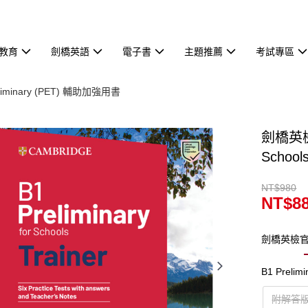
教育
劍橋英語
電子書
主題推薦
考試專區
eliminary (PET) 輔助加強用書
劍橋英檢解
Schools
NT$980
NT$8
劍橋英檢官
B1 Prelim
附解答版（