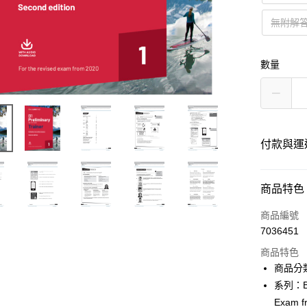
無附解答版
數量
付款與運
付款方式
商品特色
信用卡一
商品編號
7036451
超商取貨
商品特色
Apple Pay
商品分類：
系列：B1 P
Google Pa
Exam f