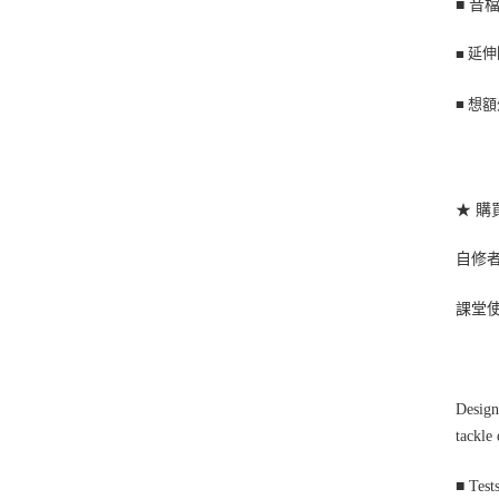
■
音
延伸
■
■
想額
★ 購
自修者
課堂使用
Designe
tackle 
■ Tests