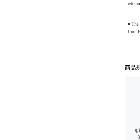
withou
■ The 
from B
商品
附
（I