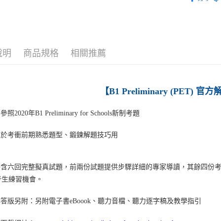
每筆NT$1
➤ 劍橋英
說明
商品規格
相關推薦
【B1 Preliminary (PET)
照2020年B1 Preliminary for Schools新制考題
用於考衝前期熟悉題型、鍛鍊解題技巧用
冊含六回完整擬真試題，
前兩份試題提供步驟詳細的專家導讀，其餘四份
考生練習機會。
解答版另附：
另附電子書eBoook、聽力音檔、聽力逐字稿及教學指引