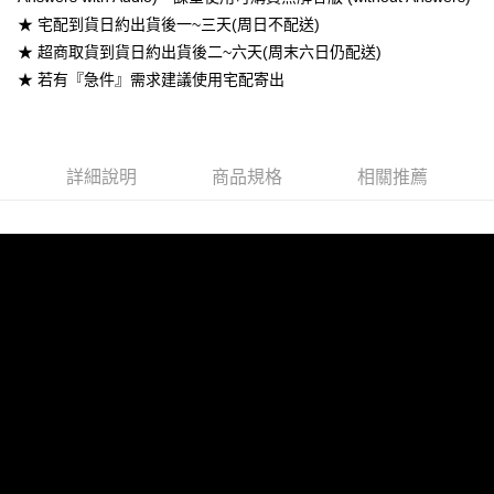
每筆NT$60
★ 宅配到貨日約出貨後一~三天(周日不配送)
★ 超商取貨到貨日約出貨後二~六天(周末六日仍配送)
宅配-台灣本島
★ 若有『急件』需求建議使用宅配寄出
每筆NT$100
宅配-離島
每筆NT$160
詳細說明
商品規格
相關推薦