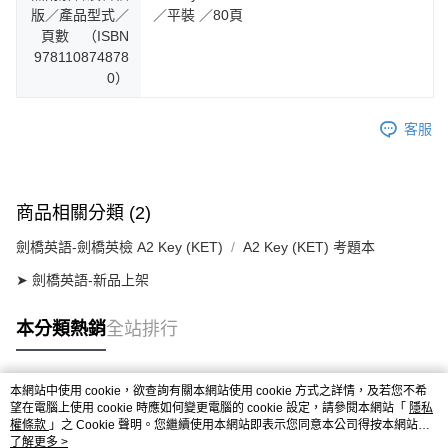
版／產品型式／
／平裝 ／80頁
頁數 （ISBN
978110874878
0）
客服
商品相關分類 (2)
劍橋英語-劍橋英檢 A2 Key (KET)
A2 Key (KET) 考題本
➤ 劍橋英語-新品上架
本分類熱銷
全站排行
本網站中使用 cookie，欲查詢有關本網站使用 cookie 方式之詳情，及若您不希
熱門標籤
望在電腦上使用 cookie 時應如何變更電腦的 cookie 設定，請參閱本網站「
隱私
權條款
」之 Cookie 聲明。您繼續使用本網站即表示您同意本公司得按本網站使
用條款之 Cookie 聲明使用 cookie。
了解更多 >