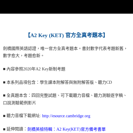
【
A2 Key (KET) 官方全真考題本
】
劍橋國際英語認證，唯一官方全真考題本。
書封數字代表考題新舊，
數字愈大，考題愈新。
■
內容參照2020年A2 Key新制考題
■
本系列品項包含：學生課本附解答與無附解答版、聽力CD
■ 全真題本含：
四回完整試題、可下載聽力音檔、聽力測驗逐字稿、
口說測驗範例影片
聽力音檔下載網址:
■
http://esource.cambridge.org
延伸閱讀：
■
劍橋英檢特輯：A2 Key(KET)官方備考書單