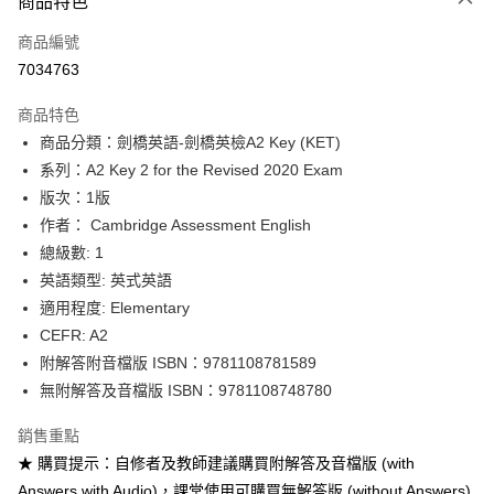
商品特色
信用卡一次付款
商品編號
超商取貨付款
7034763
Apple Pay
商品特色
Google Pay
商品分類：劍橋英語-劍橋英檢A2 Key (KET)
系列：A2 Key 2 for the Revised 2020 Exam
ATM付款
版次：1版
作者： Cambridge Assessment English
運送方式
總級數: 1
全家取貨付款
英語類型: 英式英語
每筆NT$60
適用程度: Elementary
CEFR: A2
付款後全家取貨
附解答附音檔版 ISBN：9781108781589
每筆NT$60
無附解答及音檔版 ISBN：9781108748780
7-11取貨付款
銷售重點
每筆NT$60
★ 購買提示：自修者及教師建議購買附解答及音檔版 (with
付款後7-11取貨
Answers with Audio)，課堂使用可購買無解答版 (without Answers)