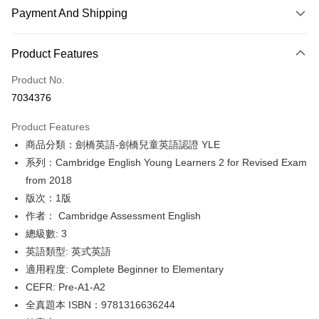
Payment And Shipping
Payment Method
Product Features
Credit Card (Full Payment)
Product No.
Convenience Store Pickup and Pay
7034376
Apple Pay
Product Features
Google Pay
商品分類：劍橋英語-劍橋兒童英語認證 YLE
系列：Cambridge English Young Learners 2 for Revised Exam
ATM Transfer
from 2018
Shipping Method
版次：1版
作者： Cambridge Assessment English
全家取貨付款
總級數: 3
NT$60/order
英語類型: 英式英語
付款後全家取貨
適用程度: Complete Beginner to Elementary
NT$60/order
CEFR: Pre-A1-A2
全真題本 ISBN：9781316636244
7-11取貨付款