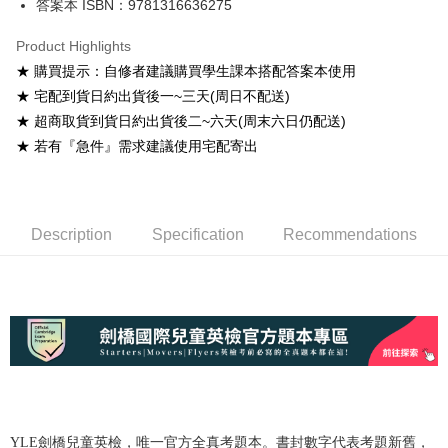
答案本 ISBN：9781316636275
NT$60/order
Product Highlights
付款後7-11取貨
★ 購買提示：自修者建議購買學生課本搭配答案本使用
NT$60/order
★ 宅配到貨日約出貨後一~三天(周日不配送)
宅配-台灣本島
★ 超商取貨到貨日約出貨後二~六天(周末六日仍配送)
NT$100/order
★ 若有『急件』需求建議使用宅配寄出
宅配-離島
NT$160/order
Description
Specification
Recommendations
YLE劍橋兒童英檢，唯一官方全真考題本。書封數字代表考題新舊，