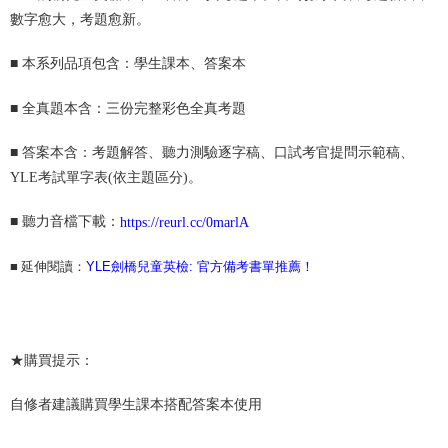
數字愈大，考題愈新。
■
本系列品項包含：學生課本、答案本
■ 全真題本含：
三份完整彩色全真考題
■ 答案本含：
考題解答、聽力測驗逐字稿、口試考官提問示範稿、
YLE考試單字表(依主題區分)。
■ 聽力音檔下載：
https://reurl.cc/0marlA
■
延伸閱讀：
YLE劍橋兒童英檢: 官方備考書單推薦！
★購買提示：
自修者建議購買學生課本搭配答案本使用