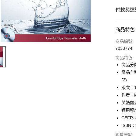
付款與運
付款方式
商品特色
信用卡一
商品編號
7033774
超商取貨
商品特色
Apple Pay
商品分
產品全稱：D
Google Pa
(2)
ATM付款
版次：
作者：Ma
英語類
運送方式
適用程度：I
全家取貨
CEFR-l
每筆NT$6
ISBN：
銷售重點
付款後全