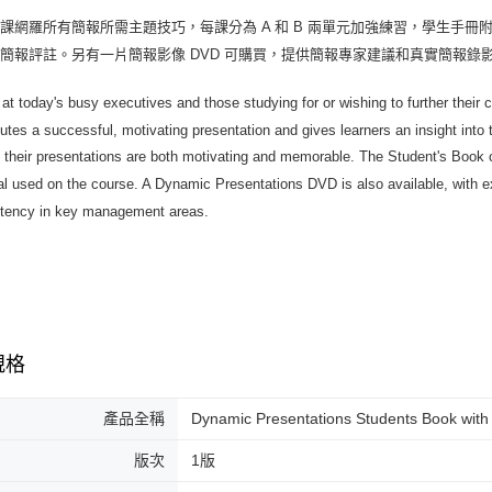
課網羅所有簡報所需主題技巧，每課分為 A 和 B 兩單元加強練習，學生手冊
簡報評註。另有一片簡報影像 DVD 可購買，提供簡報專家建議和真實簡報錄
at today's busy executives and those studying for or wishing to further their
tutes a successful, motivating presentation and gives learners an insight into 
 their presentations are both motivating and memorable. The Student's Book 
al used on the course. A Dynamic Presentations DVD is also available, with e
tency in key management areas.
規格
產品全稱
Dynamic Presentations Students Book with
版次
1版