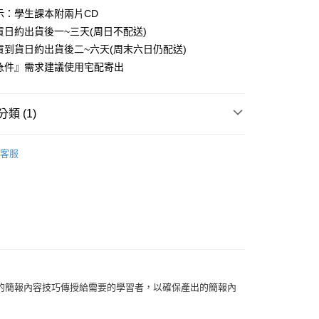
示：學生課本附兩片CD
0
貨日約出貨後一~三天(周日不配送)
付款
貨到貨日約出貨後二~六天(周末六日仍配送)
0
急件』需求建議使用宅配寄出
1取貨
0
類 (1)
本島
其他
商用英語
客服
00
60
的簡報內容技巧傳授給需要的學習者，以確保產出的簡報內