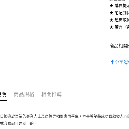
★ 購買提
每筆NT$6
★ 宅配到
7-11取貨
★ 超商取
每筆NT$6
★ 若有『
付款後7-1
每筆NT$6
商品相關分
宅配-台灣
劍橋英語-
分享
每筆NT$1
宅配-離島
每筆NT$1
說明
商品規格
相關推薦
今日忙碌於事業的專業人士及商管等相關應用學生，本書希望將成功且啟發人心
形式容易記且達到目的。