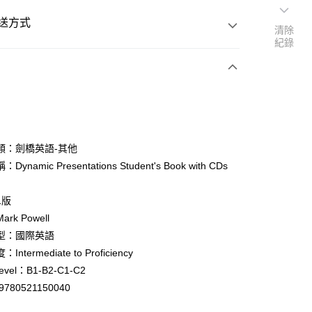
送方式
清除
紀錄
次付款
付款
類：劍橋英語-其他
ynamic Presentations Student's Book with CDs
y
1版
rk Powell
型：國際英語
ntermediate to Proficiency
付款
evel：B1-B2-C1-C2
0
9780521150040
家取貨