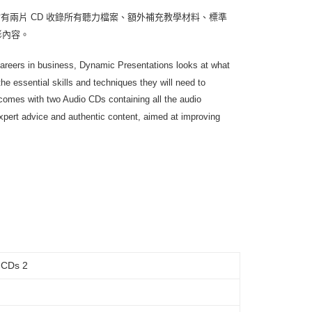
附有兩片 CD 收錄所有聽力檔案、額外補充教學材料、標準
影內容。
 careers in business, Dynamic Presentations looks at what
the essential skills and techniques they will need to
comes with two Audio CDs containing all the audio
xpert advice and authentic content, aimed at improving
 CDs 2