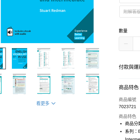
附解答版（
數量
付款與運
付款方式
商品特色
信用卡一
商品編號
看更多
7023721
超商取貨
商品特色
Apple Pay
商品分
系列：Eng
Google Pa
Interme