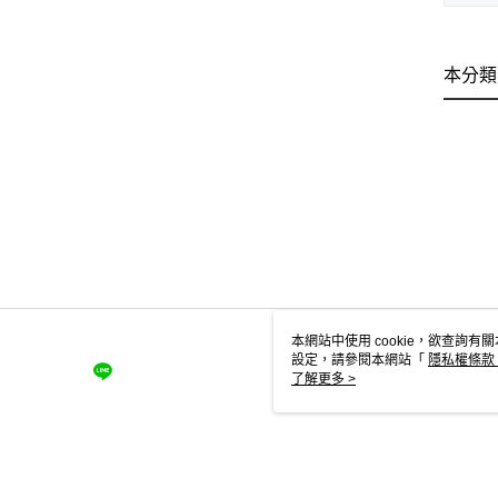
本分類
本網站中使用 cookie，欲查詢有關
設定，請參閱本網站「
隱私權條款
使用 cookie。
了解更多 >