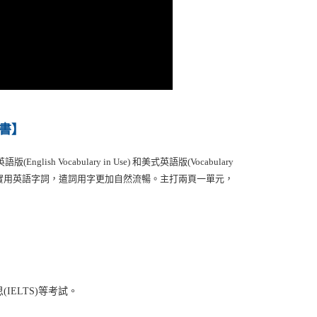
書】
glish Vocabulary in Use) 和美式英語版(Vocabulary
確保習得當代實用英語字詞，遣詞用字更加自然流暢。主打兩頁一單元，
思(IELTS)等考試。