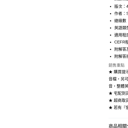
ATM付款
版次：
作者：St
總級數
運送方式
英語類
全家取貨
適用程度：E
每筆NT$6
CEFR
附解答及
付款後全
附解答版 
每筆NT$6
銷售重點
7-11取貨
★ 購買提示
每筆NT$6
音檔，另
音，整體
付款後7-1
★ 宅配到
每筆NT$6
★ 超商取
宅配-台灣
★ 若有『
每筆NT$1
宅配-離島
商品相關分