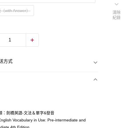
with Answer）
清除
紀錄
送方式
次付款
付款
類：劍橋英語-文法＆單字&發音
lish Vocabulary in Use: Pre-intermediate and
y
diate 4th Edition