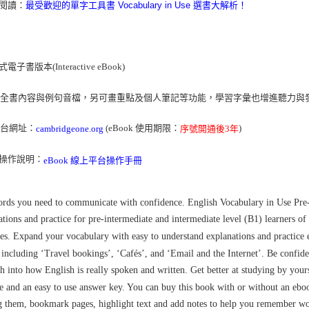
伸閱讀
：
最受歡迎的單字工具書 Vocabulary in Use 選書大解析！
電子書版本(Interactive eBook)
：
全書內容與例句音檔，另可畫重點及個人筆記等功能，學習字彙也增進聽力與
平台網址：
(
eBook 使用期限：
)
cambridgeone.org
序號開通後3年
操作說明：
eBook 線上平台操作手冊
rds you need to communicate with confidence. English Vocabulary in Use Pre-
ations and practice for pre-intermediate and intermediate level (B1) learners of
ties. Expand your vocabulary with easy to understand explanations and practice 
, including ‘Travel bookings’, ‘Cafés’, and ‘Email and the Internet’. Be confi
ch into how English is really spoken and written. Get better at studying by your
ce and an easy to use answer key. You can buy this book with or without an ebo
g them, bookmark pages, highlight text and add notes to help you remember wor