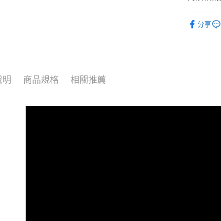
每筆NT$1
劍橋英語-
分享
➤ 劍橋英
劍橋英語-劍橋
語組
說明
商品規格
相關推薦