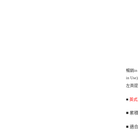
暢銷i
in Use
左頁
■
英式
■
累
■
適合