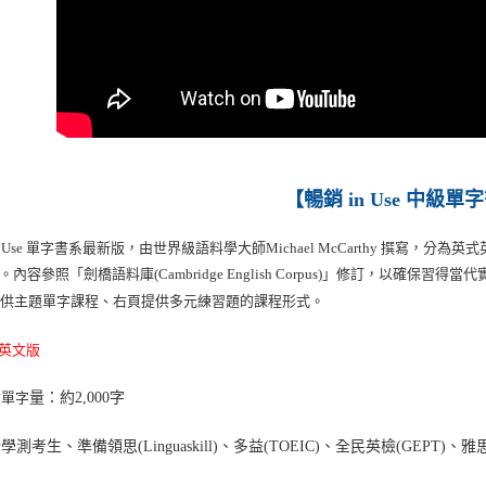
【暢銷 in Use 中級單字
n Use 單字書系最新版，
由世界級語料學大師Michael McCarthy 撰寫，分為英式英語版(En
)。
內容參照「劍橋語料庫(Cambridge English Corpus)」修訂，以
提供主題單字課程、右頁提供多元練習題的課程形式。
英文版
積
單字
量：約2,000字
學測考生、準備領思(Linguaskill)、多益(TOEIC)、全民英檢(GEPT)、雅