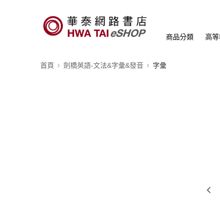
商品分類
高等
首頁
劍橋英語-文法&字彙&發音
字彙