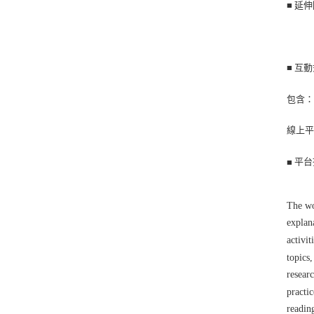
■ 延
■
互動式
包含
線上
平台
■
The wo
explan
activi
topics
resear
practi
readin