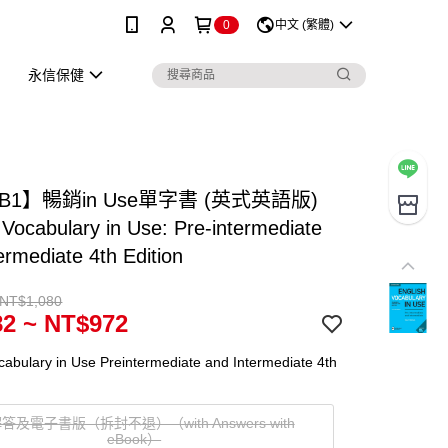
0
中文 (繁體)
永信保健
B1】暢銷in Use單字書 (英式英語版)
 Vocabulary in Use: Pre-intermediate
ermediate 4th Edition
 NT$1,080
2 ~ NT$972
cabulary in Use Preintermediate and Intermediate 4th
答及電子書版（拆封不退）（with Answers with
eBook）