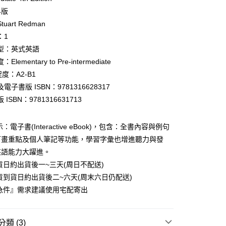
4版
uart Redman
：1
型：英式英語
付款
lementary to Pre-intermediate
0
程度：A2-B1
電子書版 ISBN：9781316628317
家取貨
ISBN：9781316631713
0
付款
：電子書(Interactive eBook)，包含：全書內容與例句
0
可畫重點及個人筆記等功能，學習字彙也增進聽力與發
英語能力大躍進。
1取貨
貨日約出貨後一~三天(周日不配送)
0
貨到貨日約出貨後二~六天(周末六日仍配送)
本島
急件』需求建議使用宅配寄出
00
類 (3)