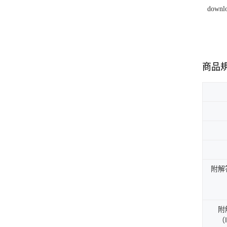
downlo
商品
附解
附
（I