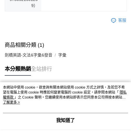
9）
客服
商品相關分類 (1)
劍橋英語-文法&字彙&發音
字彙
本分類熱銷
全站排行
本網站中使用 cookie，欲查詢有關本網站使用 cookie 方式之詳情，及若您不希
熱門標籤
望在電腦上使用 cookie 時應如何變更電腦的 cookie 設定，請參閱本網站「
隱私
權條款
」之 Cookie 聲明。您繼續使用本網站即表示您同意本公司得按本網站使
用條款之 Cookie 聲明使用 cookie。
了解更多 >
我知道了