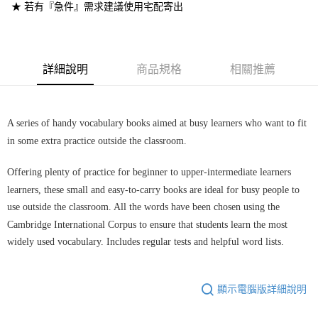
宅配-離島
★ 若有『急件』需求建議使用宅配寄出
每筆NT$160
詳細說明
商品規格
相關推薦
A series of handy vocabulary books aimed at busy learners who want to fit
in some extra practice outside the classroom.
Offering plenty of practice for beginner to upper-intermediate learners
learners, these small and easy-to-carry books are ideal for busy people to
use outside the classroom. All the words have been chosen using the
Cambridge International Corpus to ensure that students learn the most
widely used vocabulary. Includes regular tests and helpful word lists.
顯示電腦版詳細說明