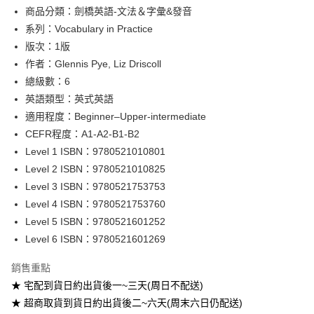
Google Pay
商品分類：劍橋英語-文法＆字彙&發音
系列：Vocabulary in Practice
ATM付款
版次：1版
作者：Glennis Pye, Liz Driscoll
運送方式
總級數：6
全家取貨付款
英語類型：英式英語
每筆NT$60
適用程度：Beginner–Upper-intermediate
CEFR程度：A1-A2-B1-B2
付款後全家取貨
Level 1 ISBN：9780521010801
每筆NT$60
Level 2 ISBN：9780521010825
7-11取貨付款
Level 3 ISBN：9780521753753
每筆NT$60
Level 4 ISBN：9780521753760
Level 5 ISBN：9780521601252
付款後7-11取貨
Level 6 ISBN：9780521601269
每筆NT$60
銷售重點
宅配-台灣本島
★ 宅配到貨日約出貨後一~三天(周日不配送)
每筆NT$100
★ 超商取貨到貨日約出貨後二~六天(周末六日仍配送)