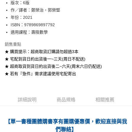
版次：6版
作／譯者：鄭榮治，郭榮堅
運送方式
年份：2021
全家取貨付款
ISBN：9789869897792
每筆NT$60
適用課程：壽險數學
付款後全家取貨
銷售重點
每筆NT$60
★ 購買提示：超商取貨訂購請勿超過3本
★ 宅配到貨日約出貨後一~三天(周日不配送)
7-11取貨付款
★ 超商取貨到貨日約出貨後二~六天(周末六日仍配送)
每筆NT$60
★ 若有『急件』需求建議使用宅配寄出
付款後7-11取貨
每筆NT$60
宅配-台灣本島
詳細說明
商品規格
相關推薦
每筆NT$100
宅配-離島
【單一書種團體購書享有團購優惠價，歡迎直接與我
每筆NT$160
們聯絡】