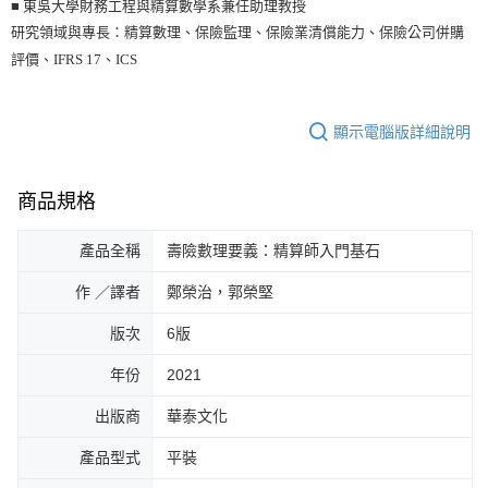
■ 東吳大學財務工程與精算數學系兼任助理教授
研究領域與專長：精算數理、保險監理、保險業清償能力、保險公司併購
評價、IFRS 17、ICS
顯示電腦版詳細說明
商品規格
產品全稱
壽險數理要義：精算師入門基石
作 ／譯者
鄭榮治，郭榮堅
版次
6版
年份
2021
出版商
華泰文化
產品型式
平裝