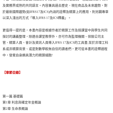
及實務界成熟的共同語言。內容兼具過去歷史、現在商品及未來趨勢，對
於最新國際趨勢(如IFRS17及ICS)內涵的詮釋及精算上的應用，則另闢專章
以深入淺出的方式「導入IFRS 17及ICS釋義」。
更值得一提的是，本書內容是根據作者於精算工作及授課當中與學生共同
探討的講義整理，除適合課堂教學外，亦可作為監理機關、保險公司主
管、精算人員、會計及資訊人員導入IFRS 17及ICS的工具書;至於非理工科
系或非精算背景、或是對數學較無自信的讀者們，更可從本書的詮釋過程
中，發覺自身頗具潛力的精算細胞!
【章節目錄】
第一篇 基礎篇
第1章 利息與確定年金概論
第2章 生命表概論