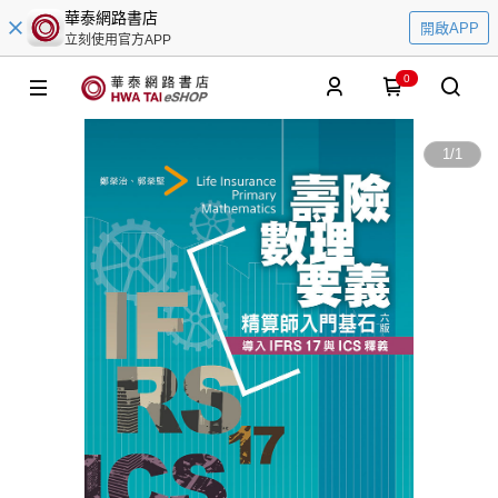
華泰網路書店
開啟APP
立刻使用官方APP
0
1
/
1