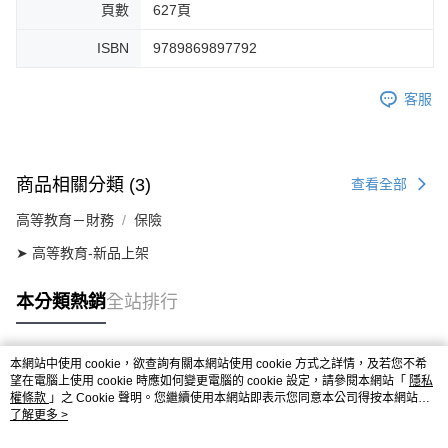
頁數
627頁
ISBN
9789869897792
客服
商品相關分類 (3)
查看全部
高等教育－財務
保險
➤ 高等教育-新品上架
本分類熱銷
全站排行
本網站中使用 cookie，欲查詢有關本網站使用 cookie 方式之詳情，及若您不希
熱門標籤
望在電腦上使用 cookie 時應如何變更電腦的 cookie 設定，請參閱本網站「
隱私
權條款
」之 Cookie 聲明。您繼續使用本網站即表示您同意本公司得按本網站使
用條款之 Cookie 聲明使用 cookie。
了解更多 >