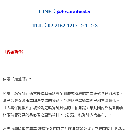
LINE
：
@hwataibooks
TEL
：
02-2162-1217 -> 1 -> 3
【內容簡介】
何謂「精算師」?
所謂「精算師」通常是指具備精算師組織或機構認定為正式會員資格者。
隨著台灣保險事業國際交流的蓬勃，台灣精算學術業務已相當國際化。
「人壽保險數理」被公認是精算師具備的主軸知識，舉凡國內外精算師資
格考試皆將其列為必考之重點科目，可說是「精算師入門基石」。
本書《壽險數理要義:精算師入門基石》所用符號公式，已是國際上學術界