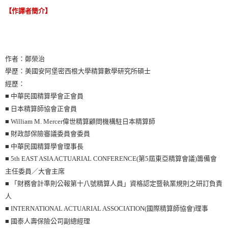
【作譯者簡介】
作者：鄭榮治
學歷：美國安阿堡密西根大學精算數學研究所碩士
經歷：
■ 中華民國精算學會正會員
■ 日本精算師協會正會員
■ William M. Mercer偉世精算顧問機構駐日本精算師
■ 財政部保險審議委員會委員
■ 中華民國精算學會理事長
■ 5th EAST ASIA ACTUARIAL CONFERENCE(第5屆東亞精算會議)籌備會
主任委員／大會主席
■ 「財務會計準則公報第十八號精算人員」資格認定暨執業規則之研訂負責
人
■ INTERNATIONAL ACTUARIAL ASSOCIATION(國際精算師協會)理事
■ 國泰人壽保險公司副總經理