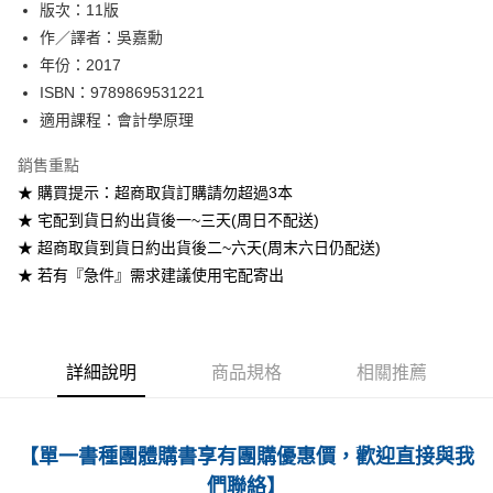
版次：11版
作／譯者：吳嘉勳
運送方式
年份：2017
全家取貨付款
ISBN：9789869531221
每筆NT$60
適用課程：會計學原理
付款後全家取貨
銷售重點
每筆NT$60
★ 購買提示：超商取貨訂購請勿超過3本
★ 宅配到貨日約出貨後一~三天(周日不配送)
7-11取貨付款
★ 超商取貨到貨日約出貨後二~六天(周末六日仍配送)
每筆NT$60
★ 若有『急件』需求建議使用宅配寄出
付款後7-11取貨
每筆NT$60
宅配-台灣本島
詳細說明
商品規格
相關推薦
每筆NT$100
宅配-離島
【單一書種團體購書享有團購優惠價，歡迎直接與我
每筆NT$160
們聯絡】