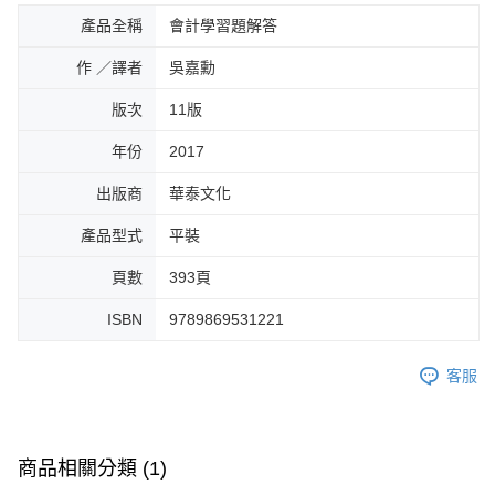
產品全稱
會計學習題解答
作 ／譯者
吳嘉勳
版次
11版
年份
2017
出版商
華泰文化
產品型式
平裝
頁數
393頁
ISBN
9789869531221
客服
商品相關分類 (1)