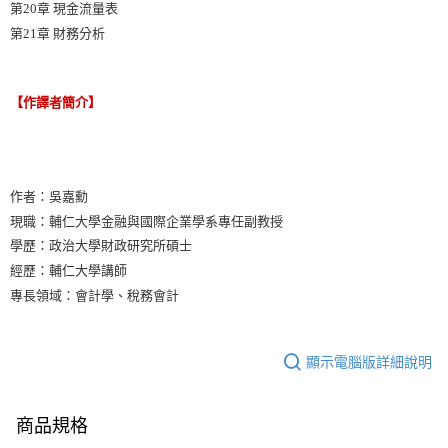
第20章 現金流量表
第21章 財務分析
【作譯者簡介】
作者：吳嘉勳
現職：輔仁大學金融與國際企業學系專任副教授
學歷：政治大學財政研究所碩士
經歷：輔仁大學講師
專長領域：會計學、稅務會計
顯示電腦版詳細說明
商品規格