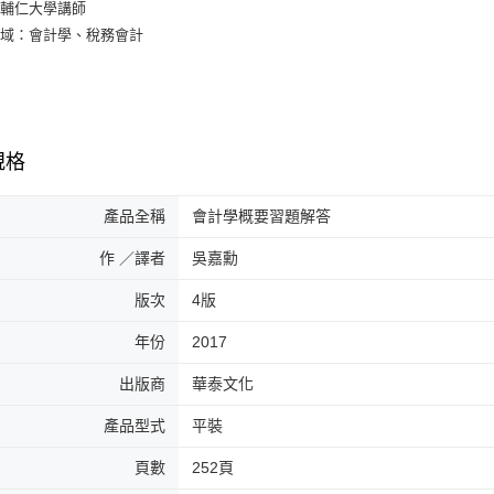
：輔仁大學講師
領域：會計學、稅務會計
規格
產品全稱
會計學概要習題解答
作 ／譯者
吳嘉勳
版次
4版
年份
2017
出版商
華泰文化
產品型式
平裝
頁數
252頁