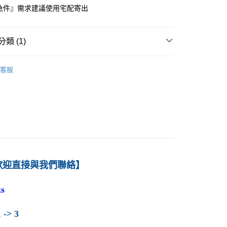
急件』需求建議使用宅配寄出
付款
0
類 (1)
1取貨
－會計
財務會計
0
客服
本島
00
60
歡迎直接與我們聯絡】
s
 -> 3