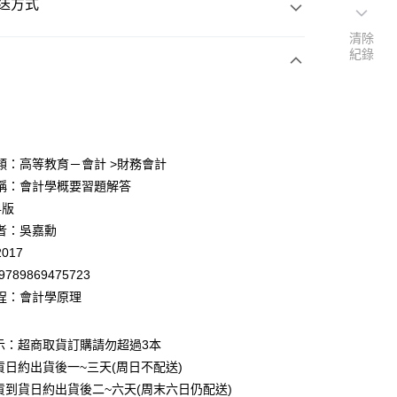
送方式
清除
紀錄
次付款
付款
類：高等教育－會計 >財務會計
稱：會計學概要習題解答
y
4版
者：吳嘉勳
017
9789869475723
程：會計學原理
付款
0
示：超商取貨訂購請勿超過3本
貨日約出貨後一~三天(周日不配送)
家取貨
貨到貨日約出貨後二~六天(周末六日仍配送)
0