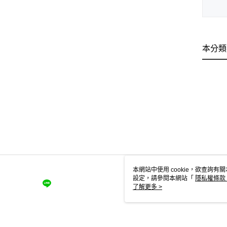
本分類
本網站中使用 cookie，欲查詢有關
設定，請參閱本網站「
隱私權條款
使用 cookie。
了解更多 >