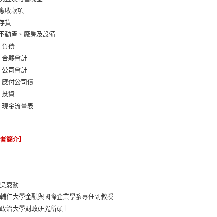
 應收款項
 存貨
 不動產、廠房及設備
章 負債
章 合夥會計
章 公司會計
章 應付公司債
章 投資
章 現金流量表
譯者簡介】
：吳嘉勳
：輔仁大學金融與國際企業學系專任副教授
：政治大學財政研究所碩士