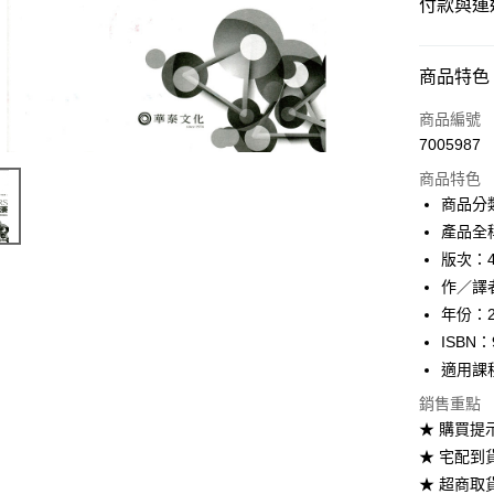
付款與運
付款方式
商品特色
信用卡一
商品編號
7005987
超商取貨
商品特色
Apple Pay
商品分
產品全
Google Pa
版次：
ATM付款
作／譯
年份：2
ISBN：
運送方式
適用課
全家取貨
銷售重點
每筆NT$6
★ 購買提
★ 宅配到
付款後全
★ 超商取
每筆NT$6