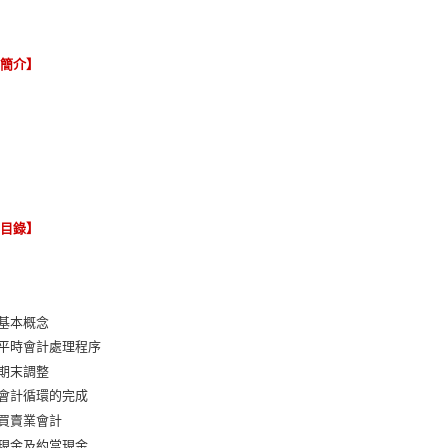
容簡介】
節目錄】
 基本概念
 平時會計處理程序
 期末調整
 會計循環的完成
 買賣業會計
 現金及約當現金