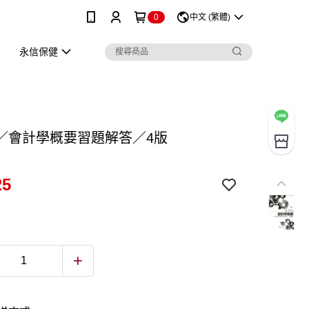
0
中文 (繁體)
永信保健
／會計學概要習題解答／4版
25