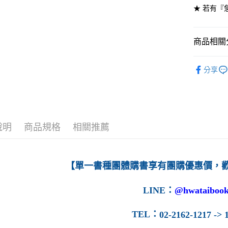
★ 若有『
7-11取貨
每筆NT$6
商品相關分
付款後7-1
高等教育
每筆NT$6
分享
宅配-台灣
每筆NT$1
宅配-離島
說明
商品規格
相關推薦
每筆NT$1
【單一書種團體購書享有團購優惠價，
LINE
：
@hwataibook
TEL
：
02-2162-1217 -> 1