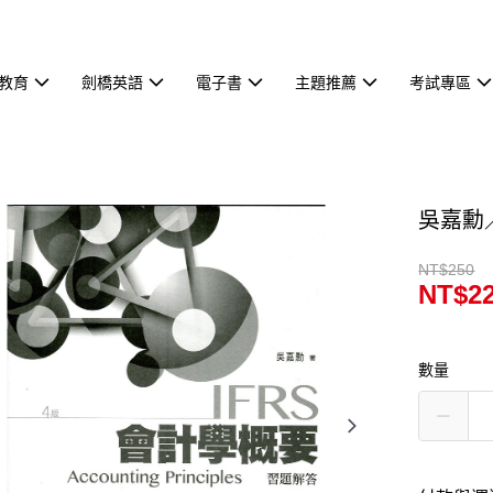
教育
劍橋英語
電子書
主題推薦
考試專區
吳嘉勳
NT$250
NT$2
數量