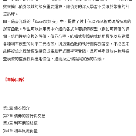
數來簡化債券領域的諸多重要運算，讓債券的深入學習不受限於繁複的計
算過程。
四、隨書光碟的「Excel資料夾」中，提供了數十個以VBA程式碼所撰寫的
運算函數。學生可以運用書中介紹的各式重要評價模型（例如可轉債的評
價、信用違約交換的評價、債券凸率、結構式與簡約式信用模型以及建構
各種利率模型的利率二元樹等）與這些函數的執行而得到答案，不必因未
能將複雜之理論模型撰寫成電腦程式而學習受阻，且可將重點放在瞭解這
些模型的重要性與應用價值，進而拉近理論與實務的距離。
【章節目錄】
第1章 債券簡介
第2章 債券的發行與交易
第3章 利率期限結構
第4章 利率風險衡量