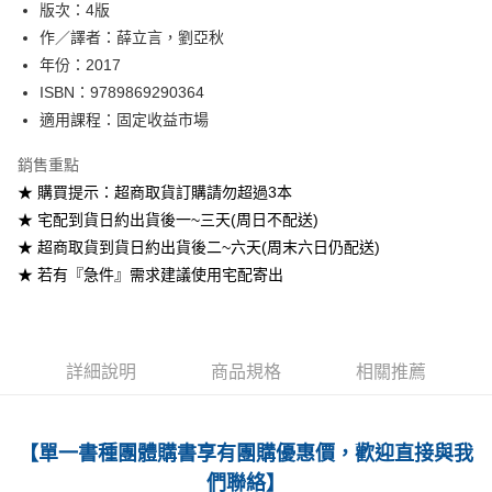
版次：4版
作／譯者：薛立言，劉亞秋
運送方式
年份：2017
全家取貨付款
ISBN：9789869290364
每筆NT$60
適用課程：固定收益市場
付款後全家取貨
銷售重點
每筆NT$60
★ 購買提示：超商取貨訂購請勿超過3本
★ 宅配到貨日約出貨後一~三天(周日不配送)
7-11取貨付款
★ 超商取貨到貨日約出貨後二~六天(周末六日仍配送)
每筆NT$60
★ 若有『急件』需求建議使用宅配寄出
付款後7-11取貨
每筆NT$60
宅配-台灣本島
詳細說明
商品規格
相關推薦
每筆NT$100
宅配-離島
【單一書種團體購書享有團購優惠價，歡迎直接與我
每筆NT$160
們聯絡】