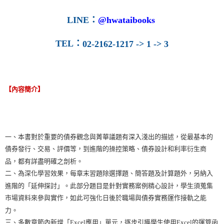
LINE
：
@hwataibooks
TEL
：
02-2162-1217 -> 1 -> 3
【內容簡介】
一、本書對於重要的債券觀念與菁華議題有深入淺出的描述，從最基本的
債券發行、交易、評價等，到進階的操控策略、債券設計和利率衍生商
品，都有詳盡明確之剖析。
二、為深化學習效果，每章末習題除選擇題、簡答題及計算題外，另納入
進階的「延伸探討」。此部分題目是針對實務案例精心設計，學生須蒐集
市場資料來參與實作，如此可強化日後於職場與債券實務運作接軌之能
力。
三、多數章節內新增「Excel應用」單元，逐步引導學生使用Excel的運算函