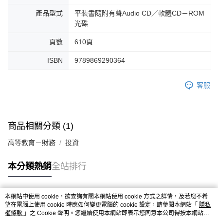
產品型式
平裝書隨附有聲Audio CD／軟體CD－ROM
光碟
頁數
610頁
ISBN
9789869290364
客服
商品相關分類 (1)
高等教育－財務
投資
本分類熱銷
全站排行
本網站中使用 cookie，欲查詢有關本網站使用 cookie 方式之詳情，及若您不希
熱門標籤
望在電腦上使用 cookie 時應如何變更電腦的 cookie 設定，請參閱本網站「
隱私
權條款
」之 Cookie 聲明。您繼續使用本網站即表示您同意本公司得按本網站使