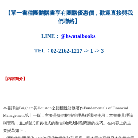
NT$160/order
【單一書種團體購書享有團購優惠價，歡迎直接與我
們聯絡】
LINE
：
@hwataibooks
TEL
：
02-2162-1217 -> 1 -> 3
【內容簡介】
本書譯自Brigham與Houston之指標性財務著作Fundamentals of Financial
Management第十一版，主要是提供財務管理基礎課程使用；本書兼具理論
與實務，並加強試算表模式的整合與解決財務問題的技巧。在內容上的主
要變革如下：
1.貨幣的時間價值：由於授課教師的熱烈反應，將本章內容從原本的第六章