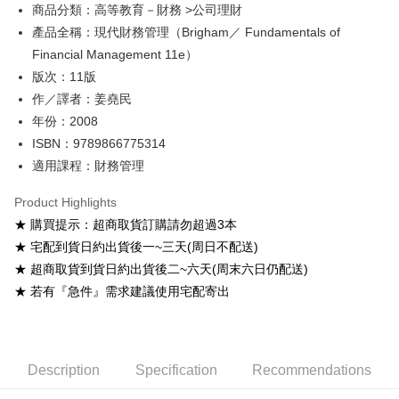
Google Pay
商品分類：高等教育－財務 >公司理財
產品全稱：現代財務管理（Brigham／ Fundamentals of
ATM Transfer
Financial Management 11e）
Shipping Method
版次：11版
作／譯者：姜堯民
全家取貨付款
年份：2008
NT$60/order
ISBN：9789866775314
付款後全家取貨
適用課程：財務管理
NT$60/order
Product Highlights
7-11取貨付款
★ 購買提示：超商取貨訂購請勿超過3本
NT$60/order
★ 宅配到貨日約出貨後一~三天(周日不配送)
★ 超商取貨到貨日約出貨後二~六天(周末六日仍配送)
付款後7-11取貨
★ 若有『急件』需求建議使用宅配寄出
NT$60/order
宅配-台灣本島
NT$100/order
Description
Specification
Recommendations
宅配-離島