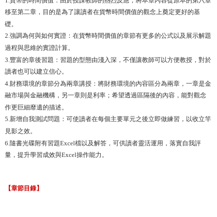
移至第二章，目的是為了讓讀者在貨幣時間價值的觀念上奠定更好的基
礎。
2.強調為何與如何實證：在貨幣時間價值的章節有更多的公式以及展示解題
過程與思維的實證計算。
3.豐富的章後習題：習題的型態由淺入深，不僅讓教師可以方便教授，對於
讀者也可以建立信心。
4.財務環境的章節分為兩章講授：將財務環境的內容區分為兩章，一章是金
融市場與金融機構，另一章則是利率；希望透過區隔後的內容，能對觀念
作更巨細靡遺的描述。
5.新增自我測試問題：可使讀者在每個主要單元之後立即做練習，以收立竿
見影之效。
6.隨書光碟附有習題Excel檔以及解答，可供讀者靈活運用，落實自我評
量，提升學習成效與Excel操作能力。
【章節目錄】