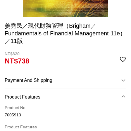
姜堯民／現代財務管理（Brigham／
Fundamentals of Financial Management 11e）
／11版
NT$820
NT$738
Payment And Shipping
Payment Method
Product Features
Credit Card (Full Payment)
Product No.
Convenience Store Pickup and Pay
7005913
Apple Pay
Product Features