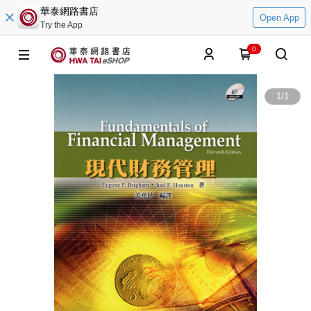
華泰網路書店
Open App
Try the App
0
1
/
1