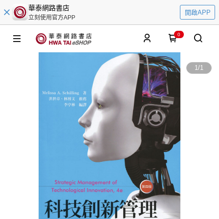
華泰網路書店
開啟APP
立刻使用官方APP
0
1
/
1