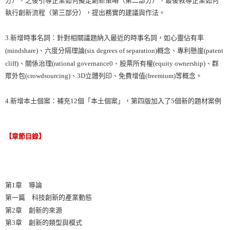
執行創新流程（第三部分），提出務實的建議與作法。
3.新增時事名詞：針對相關議題納入最近的時事名詞，如心靈佔有率
(mindshare)、六度分隔理論(six degrees of separation)概念、專利懸崖(patent
cliff)、關係治理(rational governance0、股票所有權(equity ownership)、群
眾外包(crowdsourcing)、3D立體列印、免費增值(freemium)等概念。
4.新增本土個案：補充12個「本土個案」，第四版加入了5個新的題材案例
【章節目錄】
第1章 導論
第一篇 科技創新的產業動態
第2章 創新的來源
第3章 創新的類型與模式