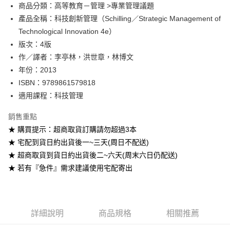
Google Pay
商品分類：高等教育－管理 >專業管理議題
產品全稱：科技創新管理（Schilling／Strategic Management of
ATM付款
Technological Innovation 4e）
版次：4版
運送方式
作／譯者：李亭林，洪世章，林博文
全家取貨付款
年份：2013
每筆NT$60
ISBN：9789861579818
適用課程：科技管理
付款後全家取貨
每筆NT$60
銷售重點
★ 購買提示：超商取貨訂購請勿超過3本
7-11取貨付款
★ 宅配到貨日約出貨後一~三天(周日不配送)
每筆NT$60
★ 超商取貨到貨日約出貨後二~六天(周末六日仍配送)
付款後7-11取貨
★ 若有『急件』需求建議使用宅配寄出
每筆NT$60
宅配-台灣本島
每筆NT$100
詳細說明
商品規格
相關推薦
宅配-離島