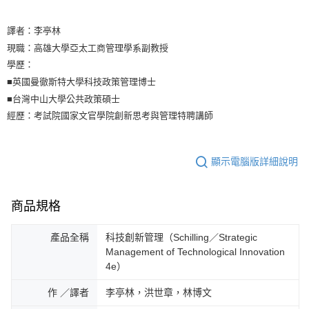
譯者：李亭林
現職：高雄大學亞太工商管理學系副教授
學歷：
■英國曼徹斯特大學科技政策管理博士
■台灣中山大學公共政策碩士
經歷：考試院國家文官學院創新思考與管理特聘講師
顯示電腦版詳細說明
商品規格
產品全稱
科技創新管理（Schilling／Strategic
Management of Technological Innovation
4e）
作 ／譯者
李亭林，洪世章，林博文