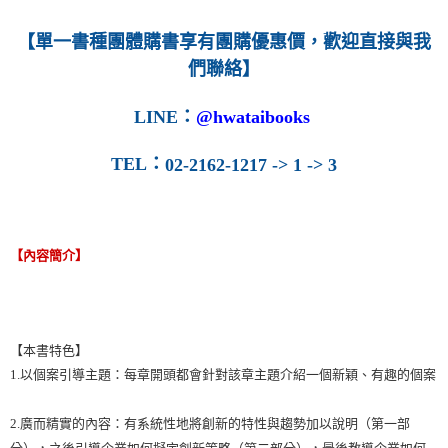
每筆NT$160
【單一書種團體購書享有團購優惠價，歡迎直接與我
們聯絡】
LINE
：
@hwataibooks
TEL
：
02-2162-1217 -> 1 -> 3
【內容簡介】
【本書特色】
1.以個案引導主題：每章開頭都會針對該章主題介紹一個新穎、有趣的個案
2.廣而精實的內容：有系統性地將創新的特性與趨勢加以說明（第一部
分），之後引導企業如何擬定創新策略（第二部分），最後教導企業如何