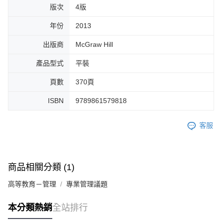
版次
4版
年份
2013
出版商
McGraw Hill
產品型式
平裝
頁數
370頁
ISBN
9789861579818
客服
商品相關分類 (1)
高等教育－管理
專業管理議題
本分類熱銷
全站排行