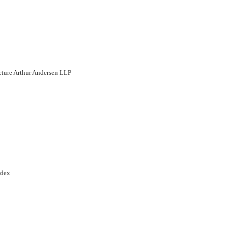
cture Arthur Andersen LLP
ndex