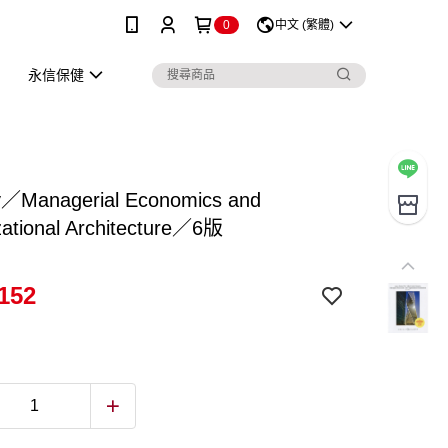
0
中文 (繁體)
永信保健
ey／Managerial Economics and
zational Architecture／6版
152