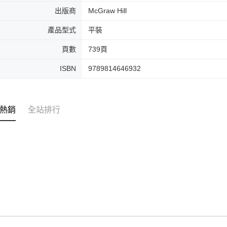
出版商
McGraw Hill
產品型式
平裝
頁數
739頁
ISBN
9789814646932
熱銷
全站排行