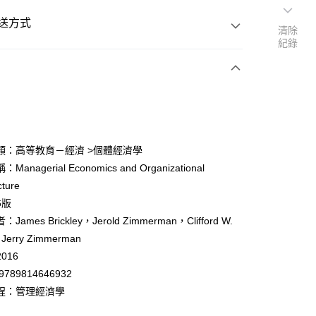
送方式
清除
紀錄
次付款
付款
類：高等教育－經濟 >個體經濟學
anagerial Economics and Organizational
y
cture
6版
ames Brickley，Jerold Zimmerman，Clifford W.
Jerry Zimmerman
016
付款
9789814646932
0
程：管理經濟學
家取貨