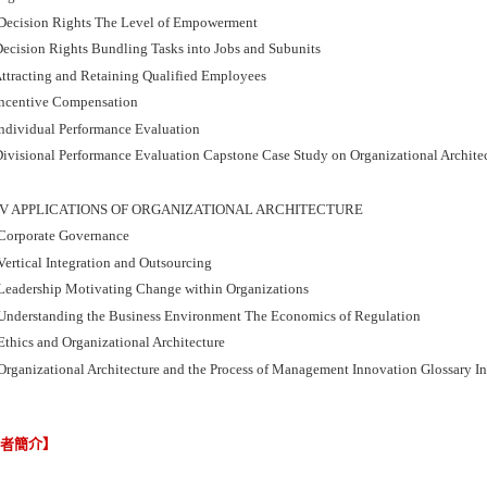
Decision Rights The Level of Empowerment
ecision Rights Bundling Tasks into Jobs and Subunits
ttracting and Retaining Qualified Employees
ncentive Compensation
ndividual Performance Evaluation
ivisional Performance Evaluation Capstone Case Study on Organizational Archite
IV APPLICATIONS OF ORGANIZATIONAL ARCHITECTURE
Corporate Governance
Vertical Integration and Outsourcing
Leadership Motivating Change within Organizations
Understanding the Business Environment The Economics of Regulation
Ethics and Organizational Architecture
Organizational Architecture and the Process of Management Innovation Glossary I
譯者簡介】