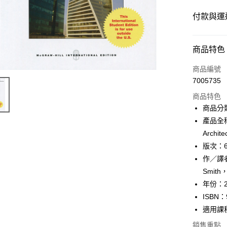
付款與運
付款方式
商品特色
信用卡一
商品編號
7005735
超商取貨
商品特色
Apple Pay
商品分
產品全稱：M
Google Pa
Archite
ATM付款
版次：
作／譯者：J
Smith，
運送方式
年份：2
全家取貨
ISBN：
每筆NT$6
適用課
銷售重點
付款後全