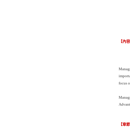
【內
Manager
importa
focus o
Manager
Advanta
【章