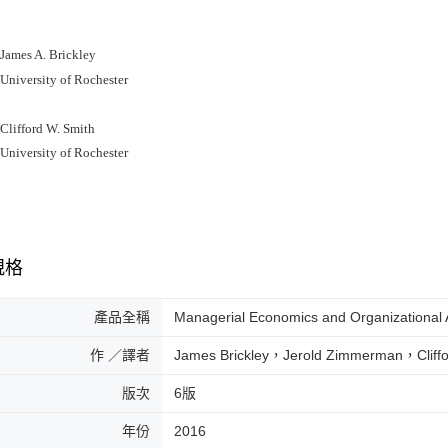
mes A. Brickley
versity of Rochester
ifford W. Smith
versity of Rochester
規格
產品全稱
Managerial Economics and Organizational A
作 ／譯者
James Brickley，Jerold Zimmerman，Cliff
版次
6版
年份
2016