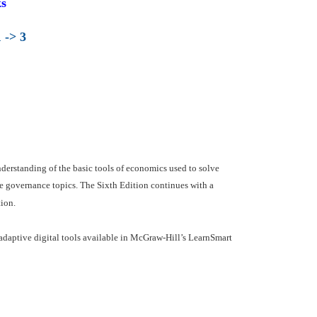
s
 -> 3
derstanding of the basic tools of economics used to solve
te governance topics. The Sixth Edition continues with a
tion.
adaptive digital tools available in McGraw-Hill’s LearnSmart