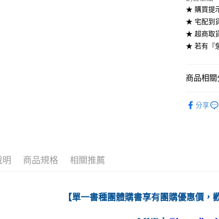
★ 購買提
每筆NT$6
★ 宅配到
7-11取貨
★ 超商取
每筆NT$6
★ 若有『
付款後7-1
每筆NT$6
商品相關分
宅配-台灣
高等教育
分享
每筆NT$1
宅配-離島
每筆NT$1
說明
商品規格
相關推薦
【單一書種團體購書享有團購優惠價，