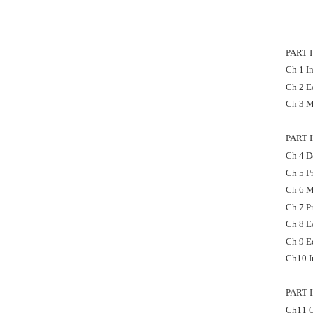
PART 
Ch 1 I
Ch 2 E
Ch 3 M
PART 
Ch 4 
Ch 5 P
Ch 6 M
Ch 7 P
Ch 8 E
Ch 9 E
Ch10 I
PART 
Ch11 O