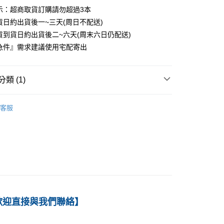
示：超商取貨訂購請勿超過3本
0
貨日約出貨後一~三天(周日不配送)
付款
貨到貨日約出貨後二~六天(周末六日仍配送)
0
急件』需求建議使用宅配寄出
1取貨
0
類 (1)
本島
－經濟
個體經濟學
客服
00
60
歡迎直接與我們聯絡】