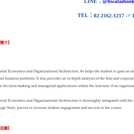
LINE
：
@hwataibook
TEL
：
02-2162-1217 -> 1
容簡介】
ial Economics and Organizational Architecture, 6e helps the student to gain an un
nt business problems. It also provides an in-depth analysis of the firm and corpora
n decision-making and managerial applications within the structure of an organiza
ial Economics and Organizational Architecture is thoroughly integrated with the 
ge Suite, proven to increase student engagement and success in the course.
節目錄】