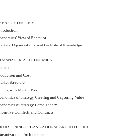
I: BASIC CONCEPTS
ntroduction
conomists' View of Behavior
arkets, Organizations, and the Role of Knowledge
II MANAGERIAL ECONOMICS
Demand
roduction and Cost
arket Structure
ricing with Market Power
conomics of Strategy Creating and Capturing Value
conomics of Strategy Game Theory
ncentive Conflicts and Contracts
III DESIGNING ORGANIZATIONAL ARCHITECTURE
rganizational Architecture