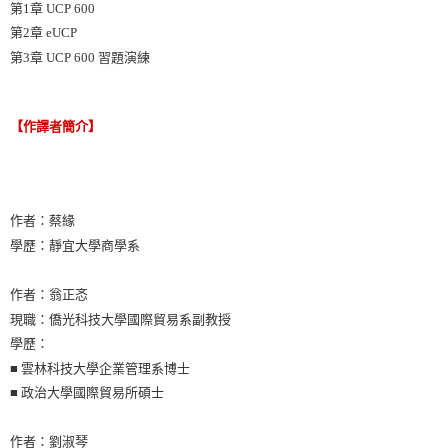
第1章 UCP 600
第2章 eUCP
第3章 UCP 600 習題演練
【作譯者簡介】
作者：蔡緣
學歷：靜宜大學商學系
作者：翁正忞
現職：僑光科技大學國際貿易系副教授
學歷：
■ 雲林科技大學企業管理系博士
■ 政治大學國際貿易所碩士
作者：劉淑琴