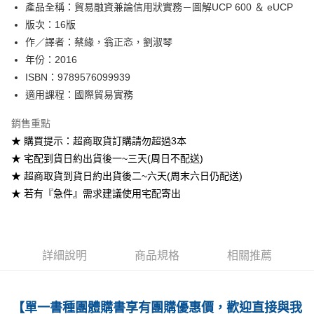
產品全稱：貿易融資兼論信用狀實務－圖解UCP 600 ＆ eUCP
ATM付款
版次：16版
作／譯者：蔡緣，翁正忞，劉淑琴
運送方式
年份：2016
全家取貨付款
ISBN：9789576099939
每筆NT$60
適用課程：國際貿易實務
付款後全家取貨
銷售重點
每筆NT$60
★ 購買提示：超商取貨訂購請勿超過3本
★ 宅配到貨日約出貨後一~三天(周日不配送)
7-11取貨付款
★ 超商取貨到貨日約出貨後二~六天(周末六日仍配送)
每筆NT$60
★ 若有『急件』需求建議使用宅配寄出
付款後7-11取貨
每筆NT$60
宅配-台灣本島
詳細說明
商品規格
相關推薦
每筆NT$100
宅配-離島
【單一書種團體購書享有團購優惠價，歡迎直接與我
每筆NT$160