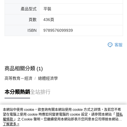
產品型式
平裝
頁數
436頁
ISBN
9789576099939
客服
商品相關分類 (1)
高等教育－經濟
總體經濟學
本分類熱銷
全站排行
本網站中使用 cookie，欲查詢有關本網站使用 cookie 方式之詳情，及若您不希
熱門標籤
望在電腦上使用 cookie 時應如何變更電腦的 cookie 設定，請參閱本網站「
隱私
權條款
」之 Cookie 聲明。您繼續使用本網站即表示您同意本公司得按本網站使
用條款之 Cookie 聲明使用 cookie。
了解更多 >