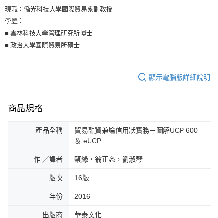
現職：僑光科技大學國際貿易系副教授
學歷：
■ 雲林科技大學管理研究所博士
■ 政治大學國際貿易所碩士
顯示電腦版詳細說明
商品規格
產品全稱
貿易融資兼論信用狀實務－圖解UCP 600
＆ eUCP
作 ／譯者
蔡緣，翁正忞，劉淑琴
版次
16版
年份
2016
出版商
華泰文化