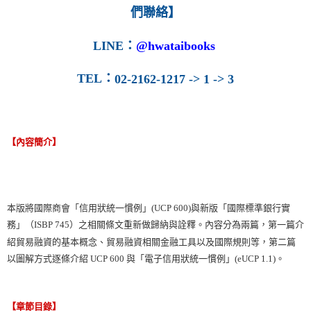
們聯絡】
LINE
：
@hwataibooks
TEL
：
02-2162-1217 -> 1 -> 3
【內容簡介】
本版將國際商會「信用狀統一慣例」(UCP 600)與新版「國際標準銀行實
務」（ISBP 745）之相關條文重新做歸納與詮釋。內容分為兩篇，第一篇介
紹貿易融資的基本概念、貿易融資相關金融工具以及國際規則等，第二篇
以圖解方式逐條介紹 UCP 600 與「電子信用狀統一慣例」(eUCP 1.1)。
【章節目錄】