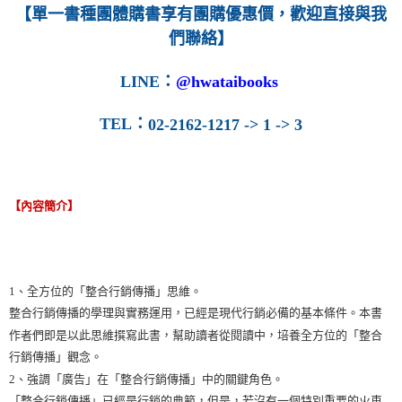
【單一書種團體購書享有團購優惠價，歡迎直接與我
們聯絡】
LINE
：
@hwataibooks
TEL
：
02-2162-1217 -> 1 -> 3
【內容簡介】
1、全方位的「整合行銷傳播」思維。
整合行銷傳播的學理與實務運用，已經是現代行銷必備的基本條件。本書
作者們即是以此思維撰寫此書，幫助讀者從閱讀中，培養全方位的「整合
行銷傳播」觀念。
2、強調「廣告」在「整合行銷傳播」中的關鍵角色。
「整合行銷傳播」已經是行銷的典範，但是，若沒有一個特別重要的火車