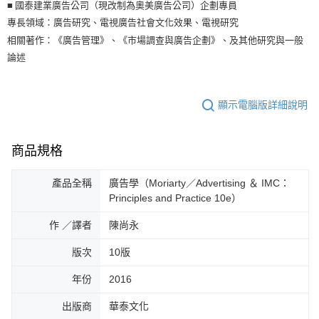
■ 國泰建業廣告公司（現改制為奧美廣告公司）企劃專員
專長領域：廣告研究、電視廣告社會文化效果、電視研究
相關著作：《廣告管理》、《市場調查與廣告企劃》、及其他研究與一般
論述
顯示電腦版詳細說明
商品規格
產品全稱
廣告學（Moriarty／Advertising ＆ IMC：
Principles and Practice 10e）
作 ／譯者
陳尚永
版次
10版
年份
2016
出版商
華泰文化