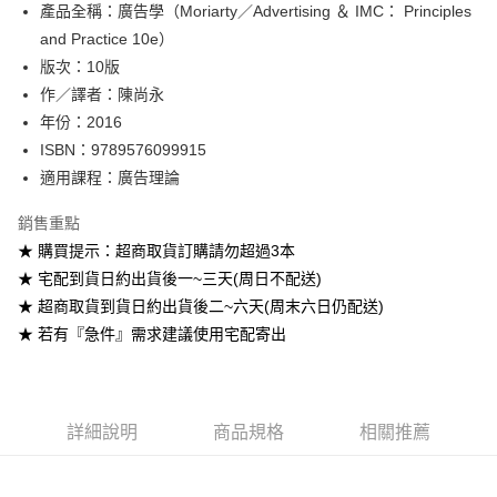
產品全稱：廣告學（Moriarty／Advertising ＆ IMC： Principles
ATM付款
and Practice 10e）
版次：10版
運送方式
作／譯者：陳尚永
全家取貨付款
年份：2016
每筆NT$60
ISBN：9789576099915
適用課程：廣告理論
付款後全家取貨
每筆NT$60
銷售重點
★ 購買提示：超商取貨訂購請勿超過3本
7-11取貨付款
★ 宅配到貨日約出貨後一~三天(周日不配送)
每筆NT$60
★ 超商取貨到貨日約出貨後二~六天(周末六日仍配送)
付款後7-11取貨
★ 若有『急件』需求建議使用宅配寄出
每筆NT$60
宅配-台灣本島
每筆NT$100
詳細說明
商品規格
相關推薦
宅配-離島
每筆NT$160