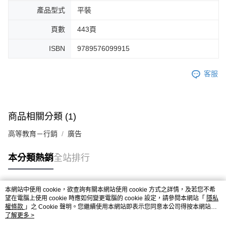
產品型式
平裝
頁數
443頁
ISBN
9789576099915
客服
商品相關分類 (1)
高等教育－行銷
廣告
本分類熱銷
全站排行
本網站中使用 cookie，欲查詢有關本網站使用 cookie 方式之詳情，及若您不希
熱門標籤
望在電腦上使用 cookie 時應如何變更電腦的 cookie 設定，請參閱本網站「
隱私
權條款
」之 Cookie 聲明。您繼續使用本網站即表示您同意本公司得按本網站使
用條款之 Cookie 聲明使用 cookie。
了解更多 >