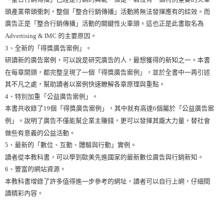
頭產業帶頭衝刺，整個「整合行銷傳播」活動將無法發揮應有的綜效。而
廣告正是「整合行銷傳播」活動的關鍵性火車頭。這也正是此書取名為
Advertising & IMC 的主要原因。
3、全新的「得獎廣告案例」。
研讀新的廣告案例，可以說是研究廣告的人，最想獲得的新知之一。本書
在每章開頭，都完整呈現了一個「得獎廣告案例」，並於全書中一再引述
其不凡之處，幫助讀者以案例快速瞭解各章原理與重點。
4、特別加重「公益廣告案例」。
本書共收錄了19個「得獎廣告案例」，其中就有高達6個屬於「公益廣告案
例」。說明了廣告不僅能幫企業主賺錢，更可以發揮其龐大力量，替社會
做些有意義的公益活動。
5、最新的「數位、互動、體驗與行動」實例。
讀者從本教科書，可以學到歐美先進國家的最新數位廣告與行銷新知。
6、豐富的網站資源。
本教科書增錄了許多值得進一步參考的網址，讀者可以自行上網，仔細閱
讀精彩內容。