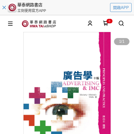
華泰網路書店
開啟APP
立刻使用官方APP
0
1
/
1