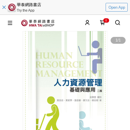
華泰網路書店
Open App
Try the App
0
1
/
1