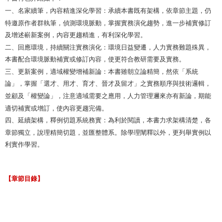
一、名家續筆，內容精進深化學習：承續本書既有架構，依章節主題，仍
特邀原作者群執筆，偵測環境脈動，掌握實務演化趨勢，進一步補實修訂
及增述嶄新案例，內容更趨精進，有利深化學習。
二、回應環境，持續關注實務演化：環境日益變遷，人力實務難題殊異，
本書配合環境脈動補實或修訂內容，使更符合教研需要及實務。
三、更新案例，適域權變增補新論：本書雖朝立論精簡，然依「系統
論」，掌握「選才、用才、育才、晉才及留才」之實務順序與技術邏輯，
並顧及「權變論」，注意適域需要之應用，人力管理邇來亦有新論，期能
適切補實或增訂，使內容更趨完備。
四、延續架構，釋例切題系統務實：為利於閱讀，本書力求架構清楚，各
章節獨立，說理精簡切題，並匯整體系。除學理闡釋以外，更列舉實例以
利實作學習。
【章節目錄】