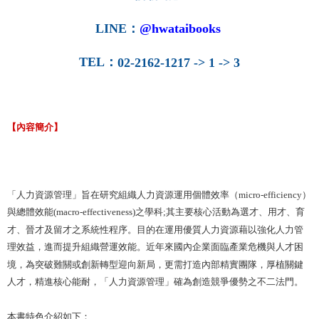
LINE
：
@hwataibooks
TEL
：
02-2162-1217 -> 1 -> 3
【內容簡介】
「人力資源管理」旨在研究組織人力資源運用個體效率（micro-efficiency）
與總體效能(macro-effectiveness)之學科;其主要核心活動為選才、用才、育
才、晉才及留才之系統性程序。目的在運用優質人力資源藉以強化人力管
理效益，進而提升組織營運效能。近年來國內企業面臨產業危機與人才困
境，為突破難關或創新轉型迎向新局，更需打造內部精實團隊，厚植關鍵
人才，精進核心能耐，「人力資源管理」確為創造競爭優勢之不二法門。
本書特色介紹如下：