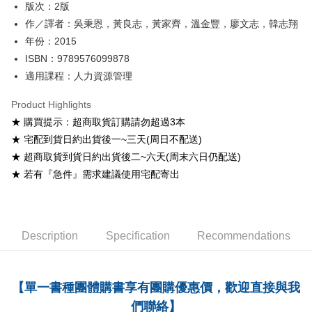
版次：2版
Shipping Method
作／譯者：吳秉恩，黃良志，黃家齊，溫金豐，廖文志，韓志翔
年份：2015
全家取貨付款
ISBN：9789576099878
NT$60/order
適用課程：人力資源管理
付款後全家取貨
Product Highlights
NT$60/order
★ 購買提示：超商取貨訂購請勿超過3本
7-11取貨付款
★ 宅配到貨日約出貨後一~三天(周日不配送)
NT$60/order
★ 超商取貨到貨日約出貨後二~六天(周末六日仍配送)
★ 若有『急件』需求建議使用宅配寄出
付款後7-11取貨
NT$60/order
宅配-台灣本島
Description
Specification
Recommendations
NT$100/order
宅配-離島
【單一書種團體購書享有團購優惠價，歡迎直接與我
NT$160/order
們聯絡】