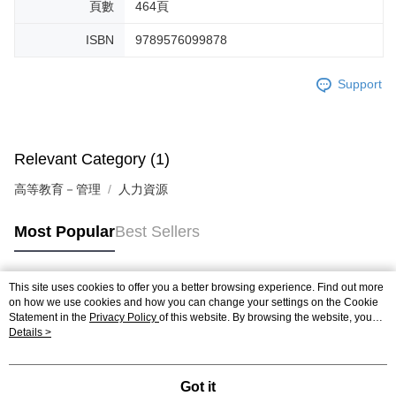
頁數
464頁
ISBN
9789576099878
Support
Relevant Category (1)
高等教育－管理
人力資源
Most Popular
Best Sellers
This site uses cookies to offer you a better browsing experience. Find out more
Popular Tags
on how we use cookies and how you can change your settings on the Cookie
Statement in the
Privacy Policy
of this website. By browsing the website, you
agree to our use of cookies as described in our Cookie Statement.
Details >
Got it