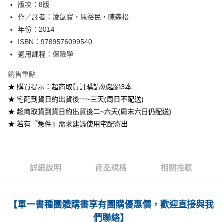
版次：8版
作／譯者：凌氤寶，康裕民，陳森松
運送方式
年份：2014
全家取貨付款
ISBN：9789576099540
每筆NT$60
適用課程：保險學
付款後全家取貨
銷售重點
每筆NT$60
★ 購買提示：超商取貨訂購請勿超過3本
★ 宅配到貨日約出貨後一~三天(周日不配送)
7-11取貨付款
★ 超商取貨到貨日約出貨後二~六天(周末六日仍配送)
每筆NT$60
★ 若有『急件』需求建議使用宅配寄出
付款後7-11取貨
每筆NT$60
宅配-台灣本島
詳細說明
商品規格
相關推薦
每筆NT$100
宅配-離島
【單一書種團體購書享有團購優惠價，歡迎直接與我
每筆NT$160
們聯絡】