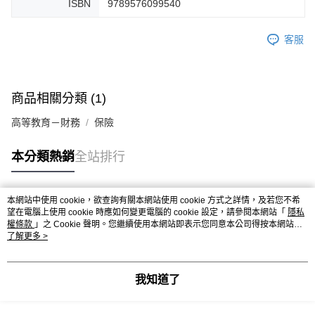
ISBN
9789576099540
客服
商品相關分類 (1)
高等教育－財務
保險
本分類熱銷
全站排行
本網站中使用 cookie，欲查詢有關本網站使用 cookie 方式之詳情，及若您不希
熱門標籤
望在電腦上使用 cookie 時應如何變更電腦的 cookie 設定，請參閱本網站「
隱私
權條款
」之 Cookie 聲明。您繼續使用本網站即表示您同意本公司得按本網站使
用條款之 Cookie 聲明使用 cookie。
了解更多 >
我知道了