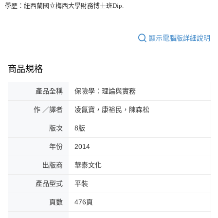
學歷：紐西蘭國立梅西大學財務博士班Dip.
顯示電腦版詳細說明
商品規格
產品全稱
保險學：理論與實務
作 ／譯者
凌氤寶，康裕民，陳森松
版次
8版
年份
2014
出版商
華泰文化
產品型式
平裝
頁數
476頁