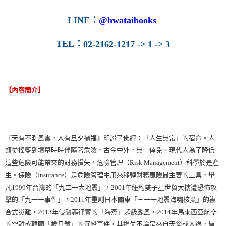
LINE
：
@hwataibooks
TEL
：
02-2162-1217 -> 1 -> 3
【內容簡介】
『天有不測風雲，人有旦夕禍福』印證了佛經：「人生無常」的宿命。人
類從搖籃到墳墓時時伴隨著危險，古今中外，無一倖免。現代人為了降低
這些危險可能帶來的財務損失，危險管理（Risk Management）科學於是產
生。保險（Insurance）是危險管理中用來移轉財務風險最主要的工具，舉
凡1999年台灣的「九二一大地震」，2001年紐約雙子星世貿大樓遭恐怖攻
擊的「九一一事件」，2011年重創日本關東「三一一地震海嘯核災」的複
合式災難，2013年侵襲菲律賓的「海燕」超級颱風，2014年馬來西亞航空
的空難或韓國「歲月號」的沉船事件，其損失不論是來自天災或人禍，皆