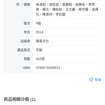
作 ／譯者
吳淑妃，吳忠武，張春桃，吳錦全，李秀
美，楊文，陳怡如，王文嚴，蔡宗儒，溫博
仕，陳景祥，李百靈
版次
4版
年份
2014
出版商
華泰文化
產品型式
平裝
頁數
410頁
ISBN
9789576099533
客服
商品相關分類 (1)