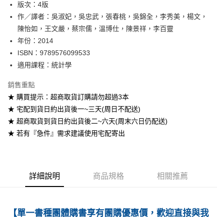
版次：4版
作／譯者：吳淑妃，吳忠武，張春桃，吳錦全，李秀美，楊文，
運送方式
陳怡如，王文嚴，蔡宗儒，溫博仕，陳景祥，李百靈
全家取貨付款
年份：2014
每筆NT$60
ISBN：9789576099533
適用課程：統計學
付款後全家取貨
每筆NT$60
銷售重點
★ 購買提示：超商取貨訂購請勿超過3本
7-11取貨付款
★ 宅配到貨日約出貨後一~三天(周日不配送)
每筆NT$60
★ 超商取貨到貨日約出貨後二~六天(周末六日仍配送)
付款後7-11取貨
★ 若有『急件』需求建議使用宅配寄出
每筆NT$60
宅配-台灣本島
每筆NT$100
詳細說明
商品規格
相關推薦
宅配-離島
每筆NT$160
【單一書種團體購書享有團購優惠價，歡迎直接與我