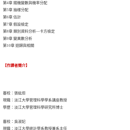
第4章 隨機變數與機率分配
第5章 抽樣分配
第6章 估計
第7章 假設檢定
第8章 類別資料分析―卡方檢定
第9章 變異數分析
第10章 迴歸與相關
【作譯者簡介】
審校：張紘炬
現職：淡江大學管理科學學系講座教授
學歷：淡江大學管理科學研究所博士
審校：吳淑妃
現職：淡江大學統計學系教授兼系主任