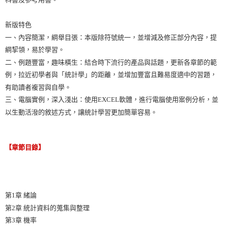
新版特色
一、內容簡潔，綱舉目張：本版除符號統一，並增減及修正部分內容，提
綱挈領，易於學習。
二、例題豐富，趣味橫生：結合時下流行的產品與話題，更新各章節的範
例，拉近初學者與「統計學」的距離，並增加豐富且難易度適中的習題，
有助讀者複習與自學。
三、電腦實例，深入淺出：使用EXCEL軟體，進行電腦使用案例分析，並
以生動活潑的敘述方式，讓統計學習更加簡單容易。
【章節目錄】
第1章 緒論
第2章 統計資料的蒐集與整理
第3章 機率