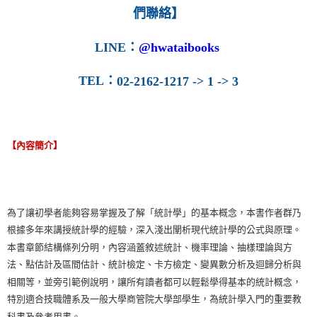
們聯絡】
LINE
：
@hwataibooks
TEL
：
02-2162-1217 -> 1 -> 3
【內容簡介】
為了讓初學者能夠容易掌握及了解「統計學」的基本概念，本書作者群乃
根據多年來講授統計學的經驗，深入淺出闡析現代統計學的公式與原理。
本書章節結構條列分明，內容涵蓋敘述統計、機率理論、抽樣理論與方
法、點估計及區間估計、統計檢定、卡方檢定、變異數分析及迴歸分析與
相關等，並旁引範例說明，讓所有讀者都可以輕鬆學得基本的統計概念，
特別適合技職體系及一般大學商管院大學部學生，為統計學入門的重要教
科書及參考用書。