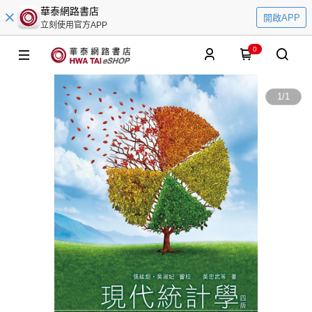
華泰網路書店
開啟APP
立刻使用官方APP
0
1
/
1