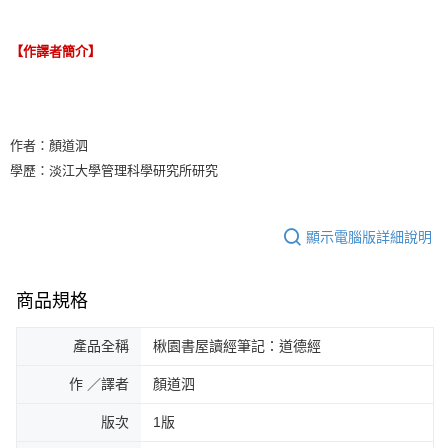
【作譯者簡介】
作者：顏道泗
學歷：淡江大學管理科學研究所研究
顯示電腦版詳細說明
商品規格
產品全稱
楸園書屋讀經筆記：道德經
作 ／譯者
顏道泗
版次
1版