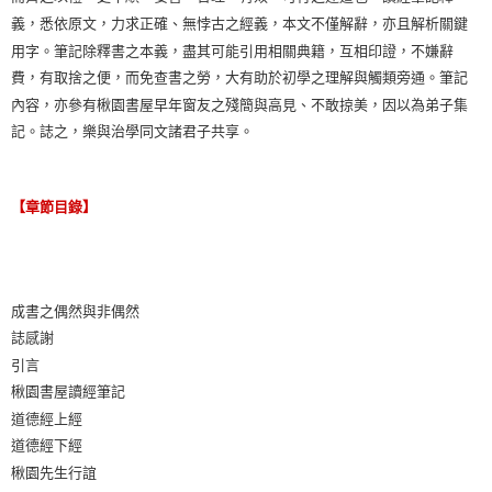
義，悉依原文，力求正確、無悖古之經義，本文不僅解辭，亦且解析關鍵
用字。筆記除釋書之本義，盡其可能引用相關典籍，互相印證，不嫌辭
費，有取捨之便，而免查書之勞，大有助於初學之理解與觸類旁通。筆記
內容，亦參有楸園書屋早年窗友之殘簡與高見、不敢掠美，因以為弟子集
記。誌之，樂與治學同文諸君子共享。
【章節目錄】
成書之偶然與非偶然
誌感謝
引言
楸園書屋讀經筆記
道德經上經
道德經下經
楸園先生行誼