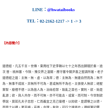
LINE
：
@hwataibooks
TEL
：
02-2162-1217 -> 1 -> 3
【內容簡介】
道德經，凡五千言。世傳，東周柱下史李聃以七十之年西出歸隱於秦，途
次 晉、桃林塞，今陝、豫交界之潼關，應守塞令關尹喜之堅請所著。老子
道德經之道：主無，無、虛，以為常；德：主無為、無違自然而為；無不
為、無事不成就，非無所不可為，甚或無所不為也。主張使人無欲；絕聖
棄智，廢禮不德，以為皆人為，治絲愈棼，致亂之首也。實則，欲、始是
亂源；欲、與人共存，而不可無，亦不可能去，或窒，而可制。今世制欲
學說，莫若孔夫子忠恕、仁而義宜之克己復禮，以抑欲，是謂導之以德，
而齊之以禮。更平順、妥善、合理、有效、可行之達道也。讀經筆記釋