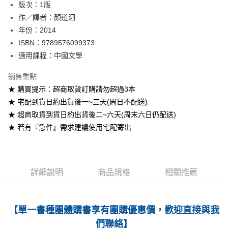
版次：1版
作／譯者：顏道泗
運送方式
年份：2014
全家取貨付款
ISBN：9789576099373
每筆NT$60
適用課程：中國文學
付款後全家取貨
銷售重點
每筆NT$60
★ 購買提示：超商取貨訂購請勿超過3本
★ 宅配到貨日約出貨後一~三天(周日不配送)
7-11取貨付款
★ 超商取貨到貨日約出貨後二~六天(周末六日仍配送)
每筆NT$60
★ 若有『急件』需求建議使用宅配寄出
付款後7-11取貨
每筆NT$60
宅配-台灣本島
詳細說明
商品規格
相關推薦
每筆NT$100
宅配-離島
【單一書種團體購書享有團購優惠價，歡迎直接與我
每筆NT$160
們聯絡】