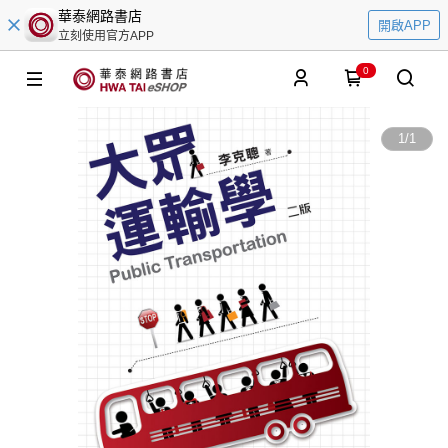
華泰網路書店
開啟APP
立刻使用官方APP
0
1
/
1