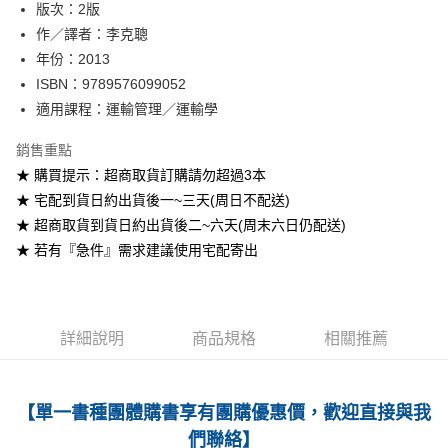
版次：2版
作／譯者：李克聰
運送方式
年份：2013
全家取貨付款
ISBN：9789576099052
每筆NT$60
適用課程：運輸管理／運輸學
付款後全家取貨
銷售重點
每筆NT$60
★ 購買提示：超商取貨訂購請勿超過3本
★ 宅配到貨日約出貨後一~三天(周日不配送)
7-11取貨付款
★ 超商取貨到貨日約出貨後二~六天(周末六日仍配送)
每筆NT$60
★ 若有『急件』需求建議使用宅配寄出
付款後7-11取貨
每筆NT$60
宅配-台灣本島
詳細說明
商品規格
相關推薦
每筆NT$100
宅配-離島
【單一書種團體購書享有團購優惠價，歡迎直接與我
每筆NT$160
們聯絡】