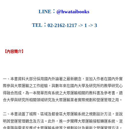
LINE
：
@hwataibooks
TEL
：
02-2162-1217 -> 1 -> 3
【內容簡介】
一、本書資料大部分採用國內外論著之最新觀念，並加入作者在國內外實
際參與大眾運輸之工作經驗，與數年來在國內大學及研究所的教學研究心
得融合而成，為一本簡單而有系統之大眾運輸相關的教科書及參考書，適
合大學與研究所相關領域研究及大眾運輸業者實際規劃和營運管理之用。
二、本書涵蓋了城際、區域及都會區大眾運輸系統之規劃設計方法，並說
明其營運管理觀念及方法。此外，進一步闡釋大眾運輸接駁轉運系統、混
合車隊與需求反應式大眾運輸系統等之規劃設計及最新之營運管理方法，