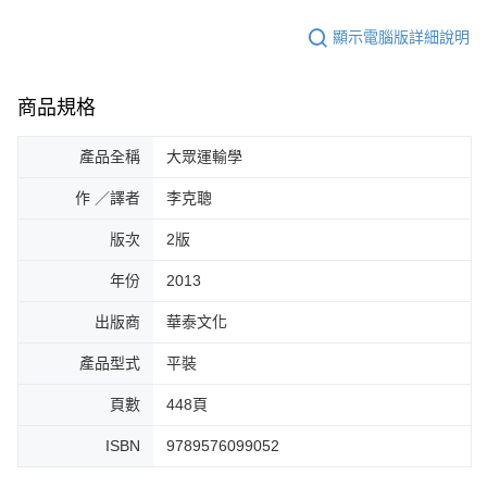
顯示電腦版詳細說明
商品規格
產品全稱
大眾運輸學
作 ／譯者
李克聰
版次
2版
年份
2013
出版商
華泰文化
產品型式
平裝
頁數
448頁
ISBN
9789576099052