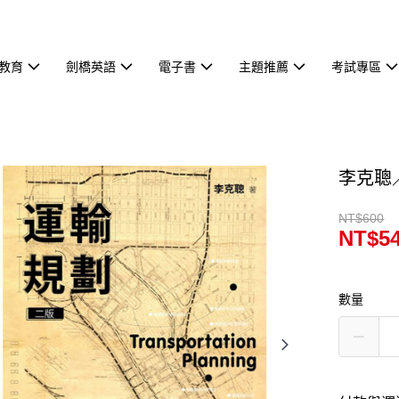
教育
劍橋英語
電子書
主題推薦
考試專區
李克聰
NT$600
NT$5
數量