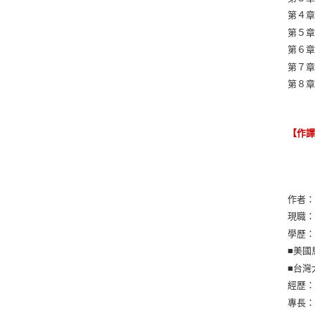
第４章
第５章
第６章
第７章
第８章
【作
作者
現職
學歷
■美國
■台灣
經歷：
專長