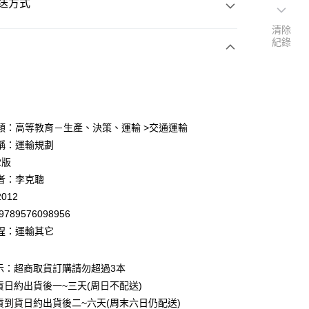
送方式
清除
紀錄
次付款
付款
類：高等教育－生產、決策、運輸 >交通運輸
稱：運輸規劃
y
2版
者：李克聰
012
9789576098956
程：運輸其它
付款
0
示：超商取貨訂購請勿超過3本
貨日約出貨後一~三天(周日不配送)
家取貨
貨到貨日約出貨後二~六天(周末六日仍配送)
0