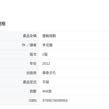
規格
產品全稱
運輸規劃
作 ／譯者
李克聰
版次
2版
年份
2012
出版商
華泰文化
產品型式
平裝
頁數
408頁
ISBN
9789576098956