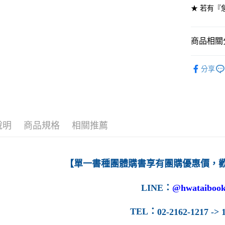
★ 若有『
7-11取貨
每筆NT$6
商品相關分
付款後7-1
高等教育
每筆NT$6
分享
宅配-台灣
每筆NT$1
宅配-離島
說明
商品規格
相關推薦
每筆NT$1
【單一書種團體購書享有團購優惠價，
LINE
：
@hwataibook
TEL
：
02-2162-1217 -> 1