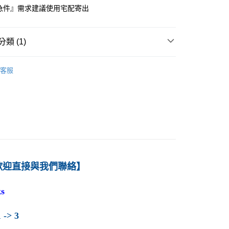
急件』需求建議使用宅配寄出
付款
0
類 (1)
1取貨
－生產、決策、運輸
交通運輸
0
客服
本島
00
60
歡迎直接與我們聯絡】
s
 -> 3