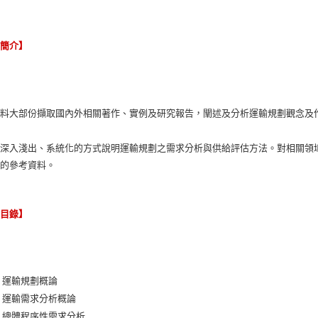
容簡介】
資料大部份擷取國內外相關著作、實例及研究報告，闡述及分析運輸規劃觀念及
以深入淺出、系統化的方式說明運輸規劃之需求分析與供給評估方法。對相關領
劃的參考資料。
節目錄】
 運輸規劃概論
 運輸需求分析概論
 總體程序性需求分析