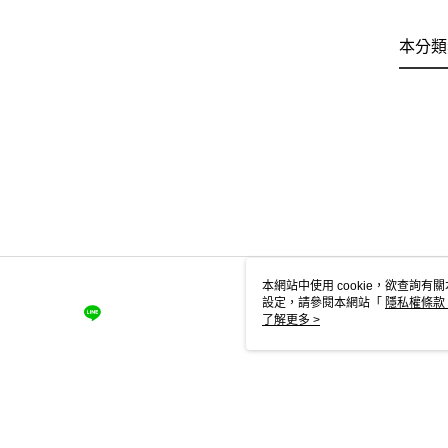
本分類
本網站中使用 cookie，欲查詢有關
設定，請參閱本網站「
隱私權條款
使用 cookie。
了解更多 >