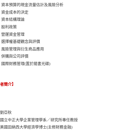
章 資本預算的現金流量估計及風險分析
章 資金成本的決定
章 資本結構理論
章 股利政策
章 營運資金管理
章 選擇權基礎觀念與評價
章 風險管理與衍生商品應用
章 併購與公司評價
章 國際財務管理(置於隨書光碟)
譯者簡介】
：劉亞秋
：國立中正大學企業管理學系／研究所專任教授
美國田納西大學經濟學博士(主修財務金融)