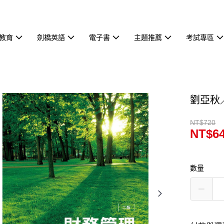
教育
劍橋英語
電子書
主題推薦
考試專區
劉亞秋
NT$720
NT$6
數量