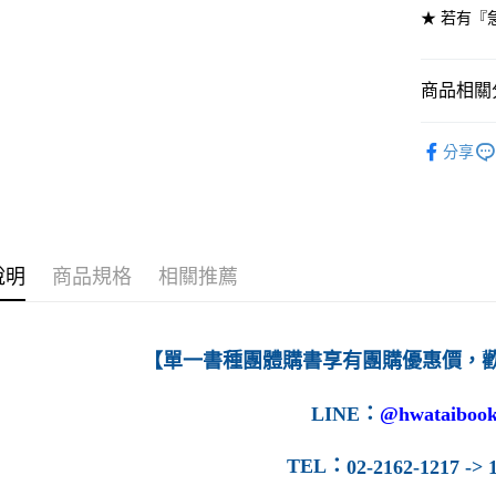
★ 若有『
7-11取貨
每筆NT$6
商品相關分
付款後7-1
高等教育
每筆NT$6
分享
宅配-台灣
每筆NT$1
宅配-離島
說明
商品規格
相關推薦
每筆NT$1
【單一書種團體購書享有團購優惠價，
LINE
：
@hwataibook
TEL
：
02-2162-1217 -> 1