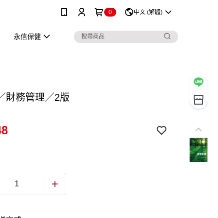
0
中文 (繁體)
永信保健
／財務管理／2版
48