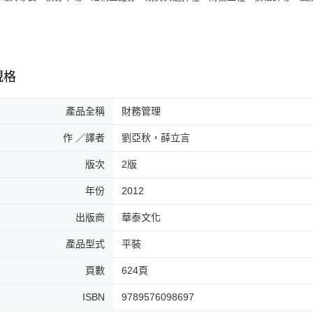
規格
產品全稱
財務管理
作 ／譯者
劉亞秋，薛立言
版次
2版
年份
2012
出版商
華泰文化
產品型式
平裝
頁數
624頁
ISBN
9789576098697