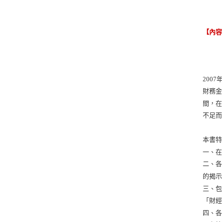
【內
200
財務
間，
不足
本書
一、
二、
的揭
三、
「財
四、