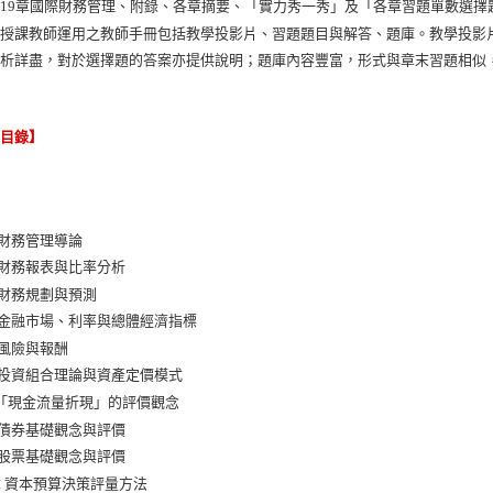
19章國際財務管理、附錄、各章摘要、「實力秀一秀」及「各章習題單數選擇
供授課教師運用之教師手冊包括教學投影片、習題題目與解答、題庫。教學投影
分析詳盡，對於選擇題的答案亦提供說明；題庫內容豐富，形式與章末習題相似
節目錄】
 財務管理導論
 財務報表與比率分析
 財務規劃與預測
 金融市場、利率與總體經濟指標
 風險與報酬
 投資組合理論與資產定價模式
「現金流量折現」的評價觀念
 債券基礎觀念與評價
 股票基礎觀念與評價
章 資本預算決策評量方法