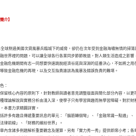
容簡介】
7年全球熬過美國次貸風暴兵臨城下的威脅，卻仍在次年受到金融海嘯無情的掃
金融世界裡的問題，可以讓全球各行各業同步節節敗退，對人類生活造成之影響
在金融危機期間有志一同想要快速跳脫經濟谷底與深淵的這番決心，不如將之用
而導致金融危機的再現，以及交互指責誰該為風暴及錯誤負責的難堪。
特色：
在保留核心內容的原則下，針對教師與讀者意見調整版面與簡化部分內容，以更
各種理論解說與實務分析由淺入深，使學子只有學習興趣而無學習障礙。對於財
示，本書力求精闢詳實。
包括許多有趣且傳遞重要訊息的單元：「腦筋轉個彎」、「金融常識一點通」、
經法律前線」、「財務的繽紛世界」。
各章內含諸多例題解析重要觀念及運算，另有「實力秀一秀」提供即席小考；各