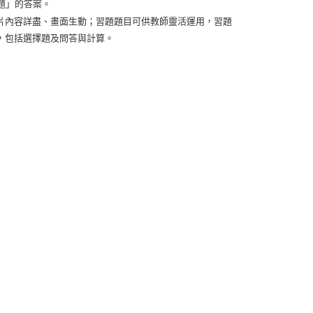
題」的答案。
片內容詳盡、畫面生動；習題題目可供教師靈活運用，習題
，包括選擇題及問答與計算。