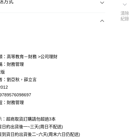
送方式
清除
紀錄
次付款
付款
類：高等教育－財務 >公司理財
稱：財務管理
y
2版
者：劉亞秋，薛立言
012
9789576098697
程：財務管理
付款
0
示：超商取貨訂購請勿超過3本
貨日約出貨後一~三天(周日不配送)
家取貨
貨到貨日約出貨後二~六天(周末六日仍配送)
0