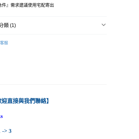
急件』需求建議使用宅配寄出
付款
0
類 (1)
1取貨
－財務
公司理財
0
客服
本島
00
60
歡迎直接與我們聯絡】
s
 -> 3