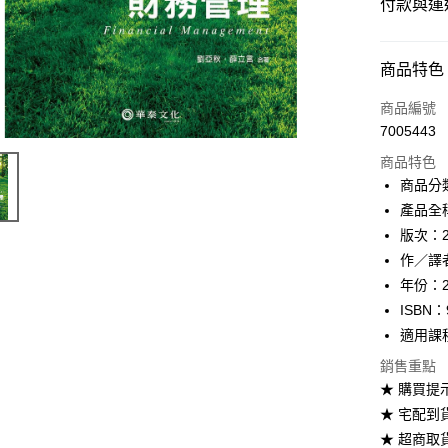
付款與運
付款方式
商品特色
信用卡一
商品編號
7005443
超商取貨
商品特色
Apple Pay
商品分
產品全
Google Pa
版次：
ATM付款
作／譯
年份：2
ISBN：
運送方式
適用課
全家取貨
銷售重點
每筆NT$6
★ 購買提
★ 宅配到
付款後全
★ 超商取
每筆NT$6