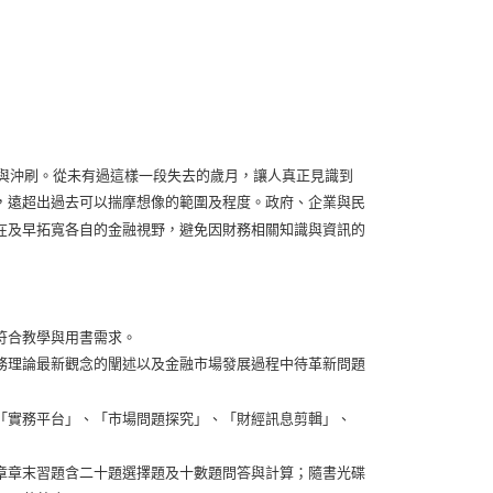
蕩與沖刷。從未有過這樣一段失去的歲月，讓人真正見識到
，遠超出過去可以揣摩想像的範圍及程度。政府、企業與民
在及早拓寬各自的金融視野，避免因財務相關知識與資訊的
符合教學與用書需求。
務理論最新觀念的闡述以及金融市場發展過程中待革新問題
「實務平台」、「市場問題探究」、「財經訊息剪輯」、
章章末習題含二十題選擇題及十數題問答與計算；隨書光碟