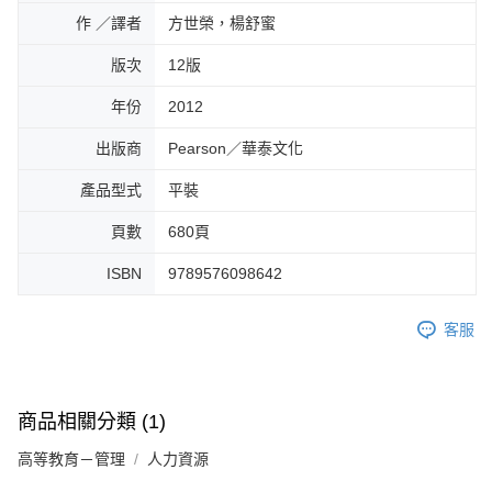
作 ／譯者
方世榮，楊舒蜜
版次
12版
年份
2012
出版商
Pearson／華泰文化
產品型式
平裝
頁數
680頁
ISBN
9789576098642
客服
商品相關分類 (1)
高等教育－管理
人力資源