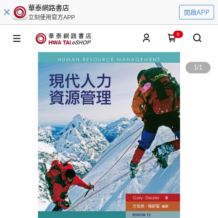
華泰網路書店
開啟APP
立刻使用官方APP
0
1
/
1