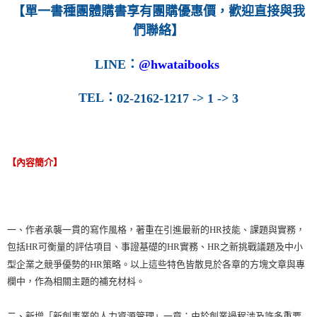
【單一書種團體購書享有團購優惠價，歡迎直接與我
們聯絡】
LINE
：
@hwataibooks
TEL
：
02-2162-1217 -> 1 -> 3
【內容簡介】
一、作者承襲一貫的寫作風格，著重在引進最新的HR技能、課題與實務，
包括HR可衡量的評估項目、事證基礎的HR實務、HR之新挑戰議題及中小
型企業之競爭優勢的HR策略。以上這些特色皆散見於各章的方塊文章與專
欄中，作為相關主題的補充材枓。
二、新增「新創事業的人力資源管理」一章：由於創業過程涉及許多重要