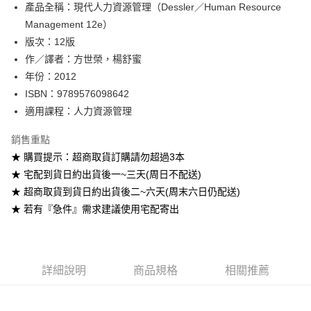
產品全稱：現代人力資源管理（Dessler／Human Resource
ATM付款
Management 12e）
版次：12版
運送方式
作／譯者：方世榮，楊舒蜜
全家取貨付款
年份：2012
每筆NT$60
ISBN：9789576098642
適用課程：人力資源管理
付款後全家取貨
每筆NT$60
銷售重點
★ 購買提示：超商取貨訂購請勿超過3本
7-11取貨付款
★ 宅配到貨日約出貨後一~三天(周日不配送)
每筆NT$60
★ 超商取貨到貨日約出貨後二~六天(周末六日仍配送)
付款後7-11取貨
★ 若有『急件』需求建議使用宅配寄出
每筆NT$60
宅配-台灣本島
每筆NT$100
詳細說明
商品規格
相關推薦
宅配-離島
每筆NT$160