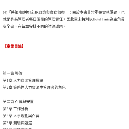
(4)「將策略轉換成HR政策與實務個案」：由於本書非常重視實務課題，也
就是身為管理者每日須盡的管理責任，因此章末特別以Hotel Paris為主角貫
穿全書，在每章安排不同的討論議題。
【章節目錄】
第一篇 導論
第1章 人力資源管理導論
第2章 策略性人力資源中管理者的角色
第二篇 召募與安置
第3章 工作分析
第4章 人事規劃與召募
第5章 測驗與甄選