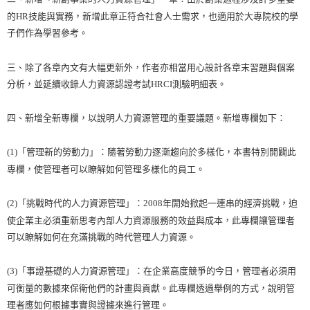
的HR技能與實務，新增此章正符合社會人士需求，也適用於大專院校的學
子們作為學習參考。
三、除了各章內文有大幅更新外，作者亦相當用心設計各章末習題與個案
分析，並延續收錄人力資源認證考試HRCI測驗明細表。
四、新增全新專欄，以說明人力資源管理的重要議題。新增專欄如下：
(1)「管理新的勞動力」：隨著勞動力逐漸趨向於多樣化，本書特別開闢此
專欄，使管理者可以瞭解如何管理多樣化的員工。
(2)「挑戰時代的人力資源管理」：2008年開始掀起一連串的經濟挑戰，迫
使企業主必須重新思考內部人力資源服務的效益與成本，此專欄讓管理者
可以瞭解如何在充滿挑戰的時代管理人力資源。
(3)「事證基礎的人力資源管理」：在企業高度競爭的今日，管理者必須用
可衡量的數據來保衛他們的計畫與貢獻。此專欄透過舉例的方式，說明管
理者應如何根據事實與證據來進行管理。